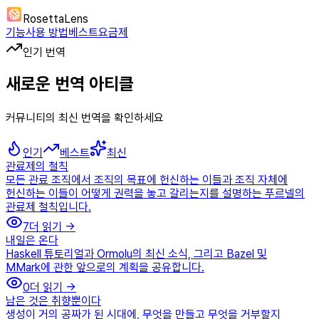
RosettaLens
기능
사용 방법
베스트
요금제
인기 번역
새로운 번역 아티클
커뮤니티의 최신 번역을 확인하세요
인기
베스트
최신
관료제의 철칙
모든 관료 조직에서 조직의 목표에 헌신하는 이들과 조직 자체에
헌신하는 이들이 어떻게 권력을 놓고 갈리는지를 설명하는 푸르넬의
관료제 철칙입니다.
7
더 읽기 →
내일은 온다
Haskell 튜토리얼과 Ormolu의 최신 소식, 그리고 Bazel 및
MMark에 관한 앞으로의 계획을 공유합니다.
0
더 읽기 →
남은 것은 취향뿐이다
생성이 거의 공짜가 된 시대에, 무엇을 만들고 무엇을 거부할지