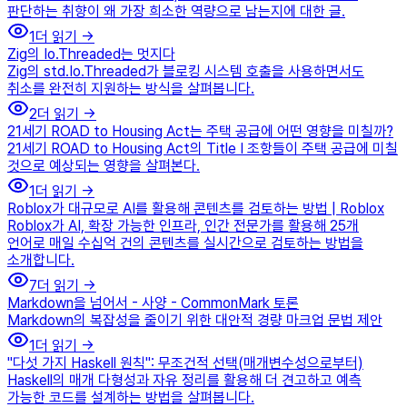
판단하는 취향이 왜 가장 희소한 역량으로 남는지에 대한 글.
1
더 읽기 →
Zig의 Io.Threaded는 멋지다
Zig의 std.Io.Threaded가 블로킹 시스템 호출을 사용하면서도
취소를 완전히 지원하는 방식을 살펴봅니다.
2
더 읽기 →
21세기 ROAD to Housing Act는 주택 공급에 어떤 영향을 미칠까?
21세기 ROAD to Housing Act의 Title I 조항들이 주택 공급에 미칠
것으로 예상되는 영향을 살펴본다.
1
더 읽기 →
Roblox가 대규모로 AI를 활용해 콘텐츠를 검토하는 방법 | Roblox
Roblox가 AI, 확장 가능한 인프라, 인간 전문가를 활용해 25개
언어로 매일 수십억 건의 콘텐츠를 실시간으로 검토하는 방법을
소개합니다.
7
더 읽기 →
Markdown을 넘어서 - 사양 - CommonMark 토론
Markdown의 복잡성을 줄이기 위한 대안적 경량 마크업 문법 제안
1
더 읽기 →
"다섯 가지 Haskell 원칙": 무조건적 선택(매개변수성으로부터)
Haskell의 매개 다형성과 자유 정리를 활용해 더 견고하고 예측
가능한 코드를 설계하는 방법을 살펴봅니다.