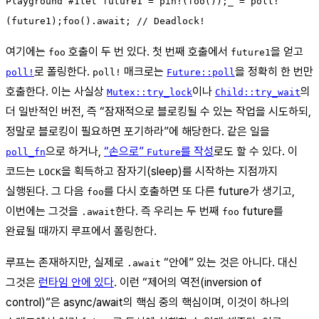
Playground #1let future1 = pin!(foo());_ = poll!
(future1);foo().await; // Deadlock!
여기에는
호출이 두 번 있다. 첫 번째 호출에서
을 얻고
foo
future1
로 폴링한다.
매크로는
을 정확히 한 번만
poll!
poll!
Future::poll
호출한다. 이는 사실상
이나
의
Mutex::try_lock
Child::try_wait
더 일반적인 버전, 즉 “잠재적으로 블로킹될 수 있는 작업을 시도하되,
정말로 블로킹이 필요하면 포기하라”에 해당한다. 같은 일을
으로 하거나,
“손으로”
를 작성
로도 할 수 있다. 이
poll_fn
Future
코드는
을 획득하고 잠자기(sleep)를 시작하는 지점까지
LOCK
실행된다. 그 다음
를 다시 호출하면 또 다른 future가 생기고,
foo
이번에는 그것을
한다. 즉 우리는 두 번째
future를
.await
foo
완료될 때까지 루프에서 폴링한다.
루프는 존재하지만, 실제로
“안에” 있는 것은 아니다. 대신
.await
그것은
런타임 안에 있다
. 이런 “제어의 역전(inversion of
control)”은 async/await의 핵심 중의 핵심이며, 이것이 하나의