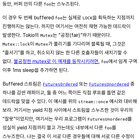
동안, 버퍼 안의 다른
는 스누즈된다.
foo
이 경우 두 번째 buffered
는 실제로
을 획득하는 지점까지
foo
LOCK
진행하지는 않는다. 하지만 여기서는 여전히 재현 가능한 데드락이
발생한다. Tokio의
는 “공정(fair)”하기 때문이다.
Mutex
이
가 풀리기를 기다리며 블록될 때, 그것은
Mutex::lock
Mutex
“줄서기”를 하고, 취소되지 않는 한 다른 호출자들이 새치기할 수
없다.
불공정한 mutex로 이 예제를 동작시키려면
,
에서 임계 구역
foo
이후 1ms sleep을 추가하면 된다.
Buffered 스트림은
또는
중
FuturesOrdered
FuturesUnordered
하나를 감싼 래퍼이고, 둘 중 어느 쪽이든 직접 루프를 돌면 같은
데드락을 맞을 수 있다. 이 예시를 위의
예시와 대비해
stream::once
보라. 거기서는 yield 지점 사이에서 스트림을 스누즈한 것이 우리의
“잘못”이었지만, 여기서는 우리 프로그램이
를
FuturesUnordered
성실히 yield 지점까지 몰고 가는데도 내부에서 다른
를
foo
스누즈한다. 나는 결국 이 서로 다른 경우들에 대해 서로 다른 수정이