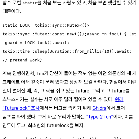
함수 로컬
을 처음 보는 사람도 있고, 처음 보면 헷갈릴 수 있기
static
때문이다.
static LOCK: tokio::sync::Mutex<()> =
tokio::sync::Mutex::const_new(());async fn foo() { let
_guard = LOCK.lock().await;
tokio::time::sleep(Duration::from_millis(10)).await;
// pretend work}
계속 진행하면서,
가 당신이 들어본 적도 없는 어떤 의존성의 세 개
foo
크레이트 아래 깊숙이 묻혀 있다고 상상해 보길 바란다. 현실에서 이런
일이 벌어질 때, 락, 그 락을 쥐고 있는 future, 그리고 그 future를
스누즈시키는 실수는 서로 아주 멀리 떨어져 있을 수 있다.
원래
“Futurelock” 조사
에서는 버그를 좁히기 위해
Ghidra
에서 코어
덤프를 봐야 했다. 그게 바로 우리가 말하는
“type 2 fun”
이다. 이를
염두에 두고, 최소한의 futurelock을 보자.