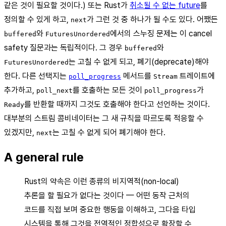
같은 것이 필요할 것이다.) 또는 Rust가
취소될 수 없는 future
를
정의할 수 있게 하고,
가 그런 것 중 하나가 될 수도 있다. 어쨌든
next
와
에서의 스누징 문제는 이 cancel
buffered
FuturesUnordered
safety 질문과는 독립적이다. 그 경우
와
buffered
는 고칠 수 없게 되고, 폐기(deprecate)해야
FuturesUnordered
한다. 다른 선택지는
메서드를
트레이트에
poll_progress
Stream
추가하고,
를 호출하는 모든 것이
가
poll_next
poll_progress
를 반환할 때까지 그것도 호출해야 한다고 선언하는 것이다.
Ready
대부분의 스트림 콤비네이터는 그 새 규칙을 따르도록 적응할 수
있겠지만,
는 고칠 수 없게 되어 폐기해야 한다.
next
A general rule
Rust의 약속은 이런 종류의 비지역적(non-local)
추론을 할 필요가 없다는 것이다 — 어떤 동작 근처의
코드를 직접 보며 중요한 행동을 이해하고, 그다음 타입
시스템을 통해 그것을 전역적인 정합성으로 확장할 수