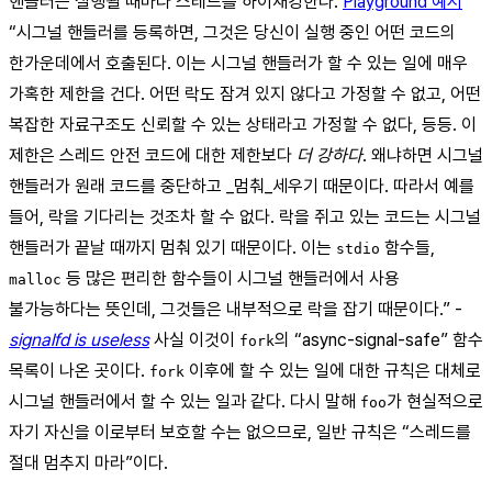
핸들러는 실행될 때마다 스레드를 하이재킹한다.
Playground 예시
“시그널 핸들러를 등록하면, 그것은 당신이 실행 중인 어떤 코드의
한가운데에서 호출된다. 이는 시그널 핸들러가 할 수 있는 일에 매우
가혹한 제한을 건다. 어떤 락도 잠겨 있지 않다고 가정할 수 없고, 어떤
복잡한 자료구조도 신뢰할 수 있는 상태라고 가정할 수 없다, 등등. 이
제한은 스레드 안전 코드에 대한 제한보다
더 강하다
. 왜냐하면 시그널
핸들러가 원래 코드를 중단하고 _멈춰_세우기 때문이다. 따라서 예를
들어, 락을 기다리는 것조차 할 수 없다. 락을 쥐고 있는 코드는 시그널
핸들러가 끝날 때까지 멈춰 있기 때문이다. 이는
함수들,
stdio
등 많은 편리한 함수들이 시그널 핸들러에서 사용
malloc
불가능하다는 뜻인데, 그것들은 내부적으로 락을 잡기 때문이다.” -
signalfd is useless
사실 이것이
의 “async-signal-safe” 함수
fork
목록이 나온 곳이다.
이후에 할 수 있는 일에 대한 규칙은 대체로
fork
시그널 핸들러에서 할 수 있는 일과 같다. 다시 말해
가 현실적으로
foo
자기 자신을 이로부터 보호할 수는 없으므로, 일반 규칙은 “스레드를
절대 멈추지 마라”이다.