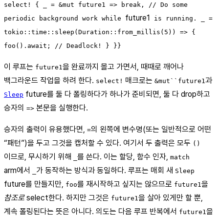
select! { _ = &mut future1 => break, // Do some
future1
periodic background work while
is running. _ =
tokio::time::sleep(Duration::from_millis(5)) => {
foo().await; // Deadlock! } }}
이 루프는
을 완료까지 몰고 가면서, 때때로 깨어나
future1
백그라운드 작업을 하려 한다.
매크로는
과
select!
&mut``future1
future를 둘 다 폴링하다가 하나가 준비되면, 둘 다 drop하고
Sleep
승자의
본문을 실행한다.
=>
승자의 출력이 유용했다면,
의 왼쪽에 변수명(또는 일반적으로 어떤
=
“패턴”)을 두고 그것을 캡처할 수 있다. 여기서 두 출력은 모두
()
이므로, 무시하기 위해
를 쓴다. 이는 할당, 함수 인자,
_
match
arm에서
가 동작하는 방식과 동일하다. 루프는 매회 새
_
Sleep
future를 만들지만,
를 재시작하고 싶지는 않으므로
을
foo
future1
참조로
select한다. 하지만 그것은
을 살아 있게만 할 뿐,
future1
계속 폴링된다는 뜻은 아니다. 의도는 다음 루프 반복에서
을
future1