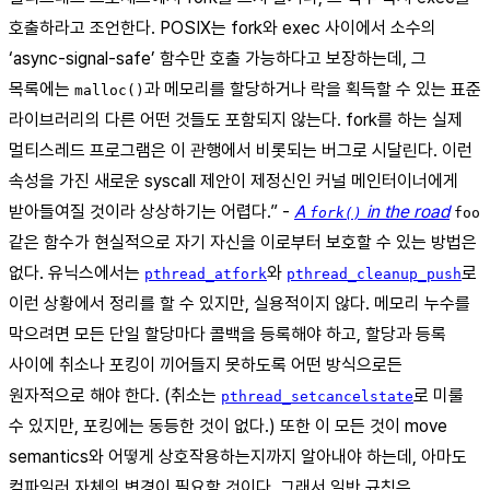
호출하라고 조언한다. POSIX는 fork와 exec 사이에서 소수의
‘async-signal-safe’ 함수만 호출 가능하다고 보장하는데, 그
목록에는
과 메모리를 할당하거나 락을 획득할 수 있는 표준
malloc()
라이브러리의 다른 어떤 것들도 포함되지 않는다. fork를 하는 실제
멀티스레드 프로그램은 이 관행에서 비롯되는 버그로 시달린다. 이런
속성을 가진 새로운 syscall 제안이 제정신인 커널 메인터이너에게
받아들여질 것이라 상상하기는 어렵다.” -
A
in the road
fork()
foo
같은 함수가 현실적으로 자기 자신을 이로부터 보호할 수 있는 방법은
없다. 유닉스에서는
와
로
pthread_atfork
pthread_cleanup_push
이런 상황에서 정리를 할 수 있지만, 실용적이지 않다. 메모리 누수를
막으려면 모든 단일 할당마다 콜백을 등록해야 하고, 할당과 등록
사이에 취소나 포킹이 끼어들지 못하도록 어떤 방식으로든
원자적으로 해야 한다. (취소는
로 미룰
pthread_setcancelstate
수 있지만, 포킹에는 동등한 것이 없다.) 또한 이 모든 것이 move
semantics와 어떻게 상호작용하는지까지 알아내야 하는데, 아마도
컴파일러 자체의 변경이 필요할 것이다. 그래서 일반 규칙은