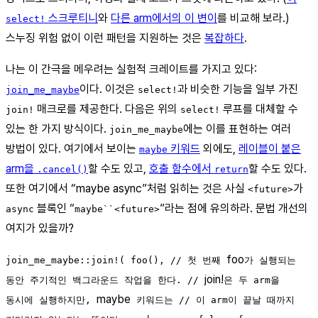
스크루티니
와
다른 arm에서의 이 변이
를 비교해 보라.)
select!
스누징 위험 없이 이런 패턴을 지원하는 것은
복잡하다
.
나는 이 간극을 메우려는 실험적 크레이트를 가지고 있다:
이다. 이것은
과 비슷한 기능을 일부 가진
join_me_maybe
select!
매크로를 제공한다. 다음은 위의
루프를 대체할 수
join!
select!
있는 한 가지 방식이다.
에는 이를 표현하는 여러
join_me_maybe
방법이 있다. 여기에서 보이는
키워드
외에도,
레이블이 붙은
maybe
arm을
할 수도 있고,
호출 함수에서
할 수도 있다.
.cancel()
return
또한 여기에서 “maybe async”처럼 읽히는 것은 사실
가
<future>
블록인 “
”라는 점에 유의하라. 문법 개선의
async
maybe``<future>
여지가 있을까?
foo
join_me_maybe::join!( foo(), // 첫 번째
가 실행되는
join!
동안 주기적인 백그라운드 작업을 한다. //
은 두 arm을
maybe
동시에 실행하지만,
키워드는 // 이 arm이 끝날 때까지