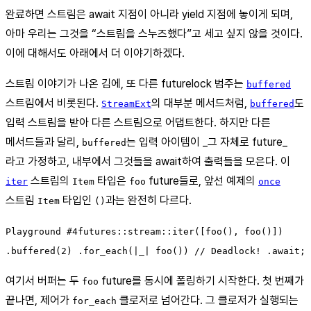
완료하면 스트림은 await 지점이 아니라 yield 지점에 놓이게 되며,
아마 우리는 그것을 “스트림을 스누즈했다”고 세고 싶지 않을 것이다.
이에 대해서도 아래에서 더 이야기하겠다.
스트림 이야기가 나온 김에, 또 다른 futurelock 범주는
buffered
스트림에서 비롯된다.
의 대부분 메서드처럼,
도
StreamExt
buffered
입력 스트림을 받아 다른 스트림으로 어댑트한다. 하지만 다른
메서드들과 달리,
는 입력 아이템이 _그 자체로 future_
buffered
라고 가정하고, 내부에서 그것들을 await하여 출력들을 모은다. 이
스트림의
타입은
future들로, 앞선 예제의
iter
Item
foo
once
스트림
타입인
과는 완전히 다르다.
Item
()
Playground #4futures::stream::iter([foo(), foo()])
.buffered(2) .for_each(|_| foo()) // Deadlock! .await;
여기서 버퍼는 두
future를 동시에 폴링하기 시작한다. 첫 번째가
foo
끝나면, 제어가
클로저로 넘어간다. 그 클로저가 실행되는
for_each