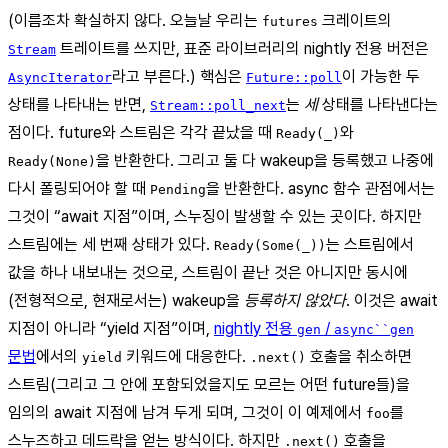
(이름조차 확실하지 않다. 오늘날 우리는
크레이트의
futures
트레이트를 쓰지만, 표준 라이브러리의 nightly 전용 버전은
Stream
라고 부른다.) 핵심은
이 가능한 두
AsyncIterator
Future::poll
상태를 나타내는 반면,
는
세
상태를 나타낸다는
Stream::poll_next
점이다. future와 스트림은 각각 끝났을 때
와
Ready(_)
을 반환한다. 그리고 둘 다 wakeup을 등록했고 나중에
Ready(None)
다시 폴링되어야 할 때
을 반환한다. async 함수 관점에서는
Pending
그것이 “await 지점”이며, 스누징이 발생할 수 있는 곳이다. 하지만
스트림에는 세 번째 상태가 있다.
는 스트림에서
Ready(Some(_))
값을 하나 내보내는 것으로, 스트림이 끝난 것은 아니지만 동시에
(전형적으로, 현재로서는) wakeup을
등록하지 않았다
. 이것은 await
지점이 아니라 “yield 지점”이며,
nightly 전용
/
gen
async``gen
문법
에서의
키워드에 대응한다.
호출을 취소하면
yield
.next()
스트림(그리고 그 안에 포함되었을지도 모르는 어떤 future들)을
임의의 await 지점에 남겨 두게 되며, 그것이 이 예제에서
를
foo
스누즈하고 데드락을 얻는 방식이다. 하지만
호출을
.next()