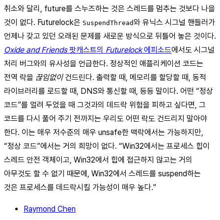
취소와 달리, future를 스누즈하는 것은 스레드를 멈추는 것보다 나을
것이 없다. Futurelock은
와 유닉스 시그널 핸들러가
SuspendThread
언제나 갖고 있던 오래된 문제를 새로운 방식으로 뒤틀어 놓은 것이다.
Oxide and Friends
팟캐스트의
Futurelock
에피소드
에서도 시그널
처리 버그와의 유사성을 언급한다. 정상적인 애플리케이션 코드는
전역 락을
끊임없이
건드린다. 출력할 때, 메모리를 할당할 때, 동적
라이브러리를 로드할 때, DNS와 통신할 때, 등등 말이다. 어떤 “정상
코드”를 얼려 두었을 때 그것과의 데드락 위험을 피하고 싶다면, 그
코드를 다시 풀어 주기 전까지는 우리도 어떤 락도 건드리지 말아야
한다. 이는 매우 저수준의 매우 unsafe한 맥락에서는 가능하지만,
“정상 코드”에서는 거의 희망이 없다. “Win32에서는 프로세스 힙이
스레드 안전 객체이고, Win32에서 힙에 접근하지 않고는 거의
아무것도 할 수 없기 때문에, Win32에서 스레드를 suspend하는
것은 프로세스를 데드락시킬 가능성이 매우 높다.”
Raymond Chen