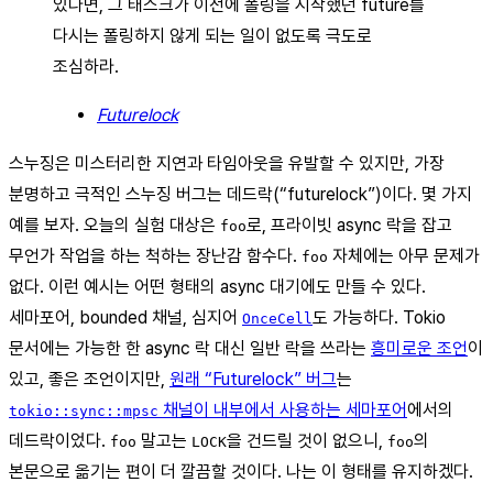
있다면, 그 태스크가 이전에 폴링을 시작했던 future를
다시는 폴링하지 않게 되는 일이 없도록 극도로
조심하라.
Futurelock
스누징은 미스터리한 지연과 타임아웃을 유발할 수 있지만, 가장
분명하고 극적인 스누징 버그는 데드락(“futurelock”)이다. 몇 가지
예를 보자. 오늘의 실험 대상은
로, 프라이빗 async 락을 잡고
foo
무언가 작업을 하는 척하는 장난감 함수다.
자체에는 아무 문제가
foo
없다. 이런 예시는 어떤 형태의 async 대기에도 만들 수 있다.
세마포어, bounded 채널, 심지어
도 가능하다. Tokio
OnceCell
문서에는 가능한 한 async 락 대신 일반 락을 쓰라는
흥미로운 조언
이
있고, 좋은 조언이지만,
원래 “Futurelock” 버그
는
채널이 내부에서 사용하는 세마포어
에서의
tokio::sync::mpsc
데드락이었다.
말고는
을 건드릴 것이 없으니,
의
foo
LOCK
foo
본문으로 옮기는 편이 더 깔끔할 것이다. 나는 이 형태를 유지하겠다.