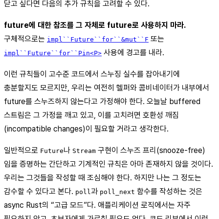
닫고 싶다면 다음의 추가 규칙을 고려할 수 있다.
future에 대한 참조를 그 자체로 future로 사용하지 마라.
구체적으로는
또는
impl``Future``for``&mut``F
사용에 경고를 내라.
impl``Future``for``Pin<P>
이런 규칙들이 고수준 코드에서 스누징 실수를 잡아내기에
충분할지도 모르지만, 우리는 여전히 헬퍼와 콤비네이터가 내부에서
future를 스누즈하지 않는다고 가정해야 한다. 오늘날 buffered
스트림은 그 가정을 깨고 있고, 이를 고치려면 호환성 깨짐
(incompatible changes)이 필요할 거라고 생각한다.
일반적으로
나
구현이 스누즈 프리(snooze-free)
Future
Stream
임을 증명하는 간단하고 기계적인 규칙은 아마 존재하지 않을 것이다.
우리는 그것들을 작성할 때 조심해야 한다. 하지만 나는 그 정도는
감수할 수 있다고 본다.
과
함수를 작성하는 것은
poll
poll_next
async Rust의 “고급 모드”다. 애플리케이션 로직에서는 자주
필요하지 않고, 초보자에게 가르칠 필요도 없다. 코드 리뷰에서 이런