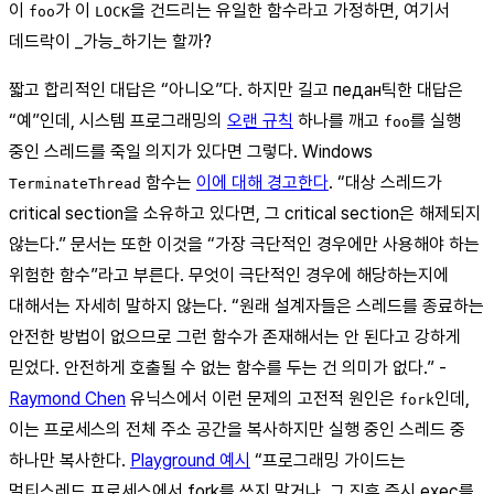
이
가 이
을 건드리는 유일한 함수라고 가정하면, 여기서
foo
LOCK
데드락이 _가능_하기는 할까?
짧고 합리적인 대답은 “아니오”다. 하지만 길고 педан틱한 대답은
“예”인데, 시스템 프로그래밍의
오랜 규칙
하나를 깨고
를 실행
foo
중인 스레드를 죽일 의지가 있다면 그렇다. Windows
함수는
이에 대해 경고한다
. “대상 스레드가
TerminateThread
critical section을 소유하고 있다면, 그 critical section은 해제되지
않는다.” 문서는 또한 이것을 “가장 극단적인 경우에만 사용해야 하는
위험한 함수”라고 부른다. 무엇이 극단적인 경우에 해당하는지에
대해서는 자세히 말하지 않는다. “원래 설계자들은 스레드를 종료하는
안전한 방법이 없으므로 그런 함수가 존재해서는 안 된다고 강하게
믿었다. 안전하게 호출될 수 없는 함수를 두는 건 의미가 없다.” -
Raymond Chen
유닉스에서 이런 문제의 고전적 원인은
인데,
fork
이는 프로세스의 전체 주소 공간을 복사하지만 실행 중인 스레드 중
하나만 복사한다.
Playground 예시
“프로그래밍 가이드는
멀티스레드 프로세스에서 fork를 쓰지 말거나, 그 직후 즉시 exec를