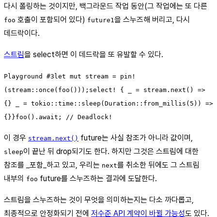
다시 폴링하는 것이지만, 백그라운드 작업 동안(그 작업에는 또 다른
호출이 포함되어 있다)
을 스누즈해 버리고, 다시
foo
future1
데드락이다.
스트림
을 select하면 이 데드락을 또 유발할 수 있다.
Playground #3let mut stream = pin!
(stream::once(foo()));select! { _ = stream.next() =>
{} _ = tokio::time::sleep(Duration::from_millis(5)) =>
{}}foo().await; // Deadlock!
이 경우
future는 사실 참조가 아니라 값이며,
stream.next()
이 끝난 뒤 drop되기도 한다. 하지만 그것은 스트림에 대한
sleep
참조를 _포함_하고 있고, 우리는
를 취소한 뒤에도 그 스트림
next
내부의
future를 스누즈하는 결과에 도달한다.
foo
스트림을 스누즈하는 것이 무엇을 의미하는지는 다소 까다롭고,
최종적으로 안정화되기 전에
저수준 API 계약이 바뀔 가능성
도 있다.