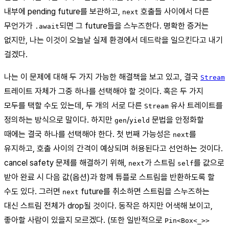
내부에 pending future를 보관하고,
호출들 사이에서 다른
next
무언가가
되면 그 future들을 스누즈한다. 명확한 증거는
.await
없지만, 나는 이것이 오늘날 실제 환경에서 데드락을 일으킨다고 내기
걸겠다.
나는 이 문제에 대해 두 가지 가능한 해결책을 보고 있고, 결국
Stream
트레이트 자체가 그중 하나를 선택해야 할 것이다. 혹은 두 가지
모두를 택할 수도 있는데, 두 개의 서로 다른
유사 트레이트를
Stream
정의하는 방식으로 말이다. 하지만
/
문법을 안정화할
gen
yield
때에는 결국 하나를 선택해야 한다. 첫 번째 가능성은
를
next
유지하고, 호출 사이의 간격이 예상되며 허용된다고 선언하는 것이다.
cancel safety 문제를 해결하기 위해,
가 스트림
를 값으로
next
self
받아 완료 시 다음 값(옵션)과 함께 튜플로 스트림을 반환하도록 할
수도 있다. 그러면
future를 취소하면 스트림을 스누즈하는
next
대신 스트림 전체가 drop될 것이다. 동작은 하지만 어색해 보이고,
좋아할 사람이 있을지 모르겠다. (또한 일반적으로
Pin<Box<_>>