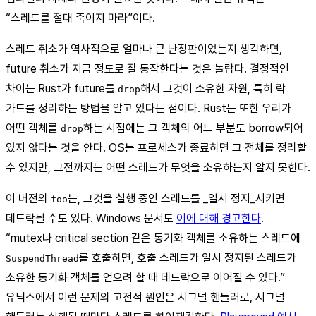
“스레드를 절대 죽이지 마라”이다.
스레드 취소가 역사적으로 얼마나 큰 난장판이었는지 생각하면,
future 취소가 지금 정도로 잘 동작한다는 것은 놀랍다. 결정적인
차이는 Rust가 future를
해서 그것이 소유한 자원, 특히 락
drop
가드를 정리하는 방법을 알고 있다는 점이다. Rust는 또한 우리가
어떤 객체를
하는 시점에는 그 객체의 어느 부분도 borrow되어
drop
있지 않다는 것을 안다. OS는 프로세스가 종료하면 그 전체를 정리할
수 있지만, 그전까지는 어떤 스레드가 무엇을 소유하는지 알지 못한다.
이 버전의
는, 그것을 실행 중인 스레드를 _일시 정지_시키면
foo
데드락될 수도 있다. Windows 문서도
이에 대해 경고한다
.
“mutex나 critical section 같은 동기화 객체를 소유하는 스레드에
를 호출하면, 호출 스레드가 일시 정지된 스레드가
SuspendThread
소유한 동기화 객체를 얻으려 할 때 데드락으로 이어질 수 있다.”
유닉스에서 이런 문제의 고전적 원인은 시그널 핸들러로, 시그널