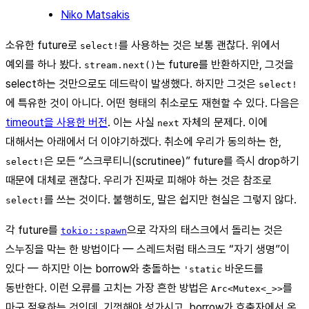
Niko Matsakis
소유한 future로
를 사용하는 것은 보통 괜찮다. 위에서
select!
예외를 하나 봤다.
는 future를 반환하지만, 그것을
stream.next()
select하는 것만으로도 데드락이 발생했다. 하지만 그것은
select!
에 특유한 것이 아니다. 어떤 형태의 취소로도 재현할 수 있다. 다음은
timeout을 사용한 버전
. 이는 사실
자체의 문제다. 이에
next
대해서는 아래에서 더 이야기하겠다. 취소에 우리가 동의하는 한,
은 모든 “스크루티니(scrutinee)” future를 즉시 drop하기
select!
때문에 대체로 괜찮다. 우리가 진짜로 피해야 하는 것은 참조로
를 쓰는 것이다. 불행히도, 말은 쉽지만 현실은 그렇지 않다.
select!
각 future를
으로 각자의 태스크에서 돌리는 것은
tokio::spawn
스누징을 막는 한 방법이다 — 스레드처럼 태스크도 “자기 생명”이
있다 — 하지만 이는 borrow와 충돌하는
바운드를
'static
동반한다. 이런 오류를 고치는 가장 흔한 방법은
를
Arc<Mutex<_>>
마구 적용하는 것인데, 기껏해야 성가시고, borrow가 호출자에서 온