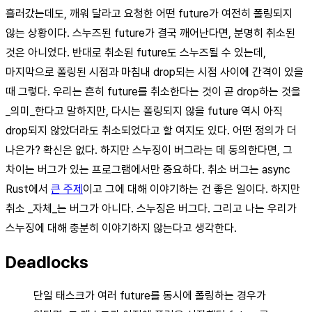
흘러갔는데도, 깨워 달라고 요청한 어떤 future가 여전히 폴링되지
않는 상황이다. 스누즈된 future가 결국 깨어난다면, 분명히 취소된
것은 아니었다. 반대로 취소된 future도 스누즈될 수 있는데,
마지막으로 폴링된 시점과 마침내 drop되는 시점 사이에 간격이 있을
때 그렇다. 우리는 흔히 future를 취소한다는 것이 곧 drop하는 것을
_의미_한다고 말하지만, 다시는 폴링되지 않을 future 역시 아직
drop되지 않았더라도 취소되었다고 할 여지도 있다. 어떤 정의가 더
나은가? 확신은 없다. 하지만 스누징이 버그라는 데 동의한다면, 그
차이는 버그가 있는 프로그램에서만 중요하다. 취소 버그는 async
Rust에서
큰 주제
이고 그에 대해 이야기하는 건 좋은 일이다. 하지만
취소 _자체_는 버그가 아니다. 스누징은 버그다. 그리고 나는 우리가
스누징에 대해 충분히 이야기하지 않는다고 생각한다.
Deadlocks
단일 태스크가 여러 future를 동시에 폴링하는 경우가