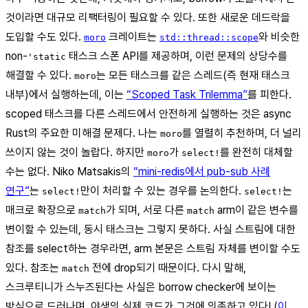
것이라면 대규모 리팩터링이 필요할 수 있다. 또한 새로운 데드락을
도입할 수도 있다.
크레이트는
와 비슷한
moro
std::thread::scope
non-
태스크 스폰 API를 제공하며, 이런 문제의 상당수를
'static
해결할 수 있다.
는 모든 태스크를 같은 스레드(즉 현재 태스크
moro
내부)에서 실행하는데, 이는
“Scoped Task Trilemma”
를 피한다.
scoped 태스크를 다른 스레드에서 안전하게 실행하는 것은 async
Rust의 주요한 미해결 문제다. 나는
를 열렬히 추천하며, 더 널리
moro
쓰이지 않는 것이 놀랍다. 하지만
가
를 완전히 대체할
moro
select!
수는 없다. Niko Matsakis의
“mini-redis에서 pub-sub 사례
연구”
는
만이 처리할 수 있는 경우를 논의한다.
는
select!
select!
매크로 확장으로
가 되며, 서로 다른
arm이 같은 변수를
match
match
변이할 수 있는데, 동시 태스크는 그렇지 못하다. 사실 스트림에 대한
참조를 select하는 경우라면, arm 본문은 스트림 자체를 변이할 수도
있다. 참조는
전에 drop되기 때문이다. 다시 말해,
match
스크루티니가 스누즈된다는 사실은 borrow checker에 보이는
방식으로 드러나며, 야생의 실제 코드가 그것에 의존하고 있다! (
이