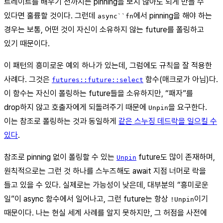
트레이트를 배우기 전까지는 pinning을 보지 않아도 되게 만들 수
있다면 훌륭할 것이다. 그런데
에서 pinning을 해야 하는
async``fn
경우는 보통, 어떤 것이 자신이 소유하지 않는 future를 폴링하고
있기 때문이다.
이 패턴의 흥미로운 예외 하나가 있는데, 그럼에도 규칙을 잘 적용한
사례다. 그것은
함수(매크로가 아님)다.
futures::future::select
이 함수는 자신이 폴링하는 future들을 소유하지만, “패자”를
drop하지 않고 호출자에게 되돌려주기 때문에
을 요구한다.
Unpin
이는 참조로 폴링하는 것과 동일하게
같은 스누징 데드락을 일으킬 수
있다
.
참조로 pinning 없이 폴링할 수 있는
future도 많이 존재하며,
Unpin
원칙적으로는 그런 것 하나를 스누즈해도 await 지점 너머로 락을
들고 있을 수 있다. 실제로는 가능성이 낮은데, 대부분의 “흥미로운
일”이 async 함수에서 일어나고, 그런 future는 항상
이기
!Unpin
때문이다. 나는 현실 세계 사례를 알지 못하지만, 그 허점을 사전에