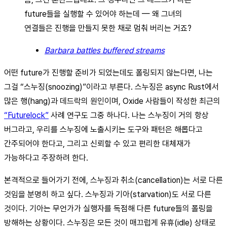
future들을 실행할 수 있어야 하는데 — 왜 그녀의
연결들은 진행을 만들지 못한 채로 멈춰 버리는 거죠?
Barbara battles buffered streams
어떤 future가 진행할 준비가 되었는데도 폴링되지 않는다면, 나는
그걸 “스누징(snoozing)”이라고 부른다. 스누징은 async Rust에서
많은 행(hang)과 데드락의 원인이며, Oxide 사람들이 작성한 최근의
“Futurelock”
사례 연구도 그중 하나다. 나는 스누징이 거의 항상
버그라고, 우리를 스누징에 노출시키는 도구와 패턴은 해롭다고
간주되어야 한다고, 그리고 신뢰할 수 있고 편리한 대체재가
가능하다고 주장하려 한다.
본격적으로 들어가기 전에, 스누징과 취소(cancellation)는 서로 다른
것임을 분명히 하고 싶다. 스누징과 기아(starvation)도 서로 다른
것이다. 기아는 무언가가 실행자를 독점해 다른 future들의 폴링을
방해하는 상황이다. 스누징은 모든 것이 매끄럽게 유휴(idle) 상태로