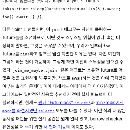
기다리지 않는다는 뜻이다. maybe async { loop {
tokio::time::sleep(Duration::from_millis(5)).await;
foo().await; } });
다른 “join” 패턴들처럼, 이
매크로는 자신이 폴링하는
join!
future들을 소유하므로, 어떤 것도 스누즈될 위험이 없다. 혹은 더
정확히 말하면, 그것은
소유할 수
있으며, 우리가 일부러
foo
future를
하고 참조로 넘길 특별한 이유는 없다. 다만 여전히
pin!
그렇게 하는 것이 가능하며, 그렇게 하면 여전히 스누징을 일으킬 수
있다.
같은 매크로는 소유한 future로 더
join_me_maybe::join!
많은 것을 표현하게 해 주지만, 참조로 await하는 것을 아예 금지할지
여부는 별개의 문제다. 이에 대해서도 아래에서 더 이야기하겠다. 이
크레이트는 일반적인 사용을 추천하기 전에 실제 피드백이 더
필요하지만, 현재도
원래 “Futurelock”
과
mini-redis에서
select!
를 좌절시켰던
모두를 다룰 수 있다. 이런 식의 더 많은
moro
select!
동시성 패턴을 위한 설계 공간은 넓게 열려 있고, borrow checker
유연성을 더 주기 위한
새 언어 기능
의 여지도 있다.