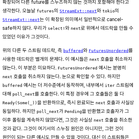
확장되어 다른 future를 스누즈하지 않는 것까지 포함해야 한다고
생각한다. 오늘날
의
와
의
futures
StreamExt::next
tokio
는 이 확장된 의미에서 일반적으로 cancel-
StreamExt::next
safe하지 않다. 우리가
와
로 위에서 데드락을 만들 수
select!
next
있었던 이유가 그것이다.
위의 다른 두 스트림 데드락, 즉
와
를
buffered
FuturesUnordered
사용한 데드락은 별개의 문제다. 이 예시들은
호출을 취소하지
next
않는다. 이 부분은 미묘하다.
예시는 분명히
FuturesUnordered
호출을 취소하지 않는다. 눈으로 확인할 수 있다. 하지만
next
예시는 더 저수준에서 동작하며, 내부에서
스트림에
buffered
iter
대해
를 호출한다. 이 특정 경우에 그 호출들은 둘 다
poll_next
을 반환하므로, 즉시 완료되는
호출과 사실상
Ready(Some(_))
next
동일하다. 하지만
가
을 반환했고 호출자가 그
poll_next
Pending
이후 폴링을 계속하지 않았다면, 그것은 사실상
호출을 취소한
next
것과 같다. 그것이 여기서의 스누징 원인은 아니지만, 그런 것이
원인이 되는 다른 예시도 만들 수 있을 것이다. 대신 이 스트림들은