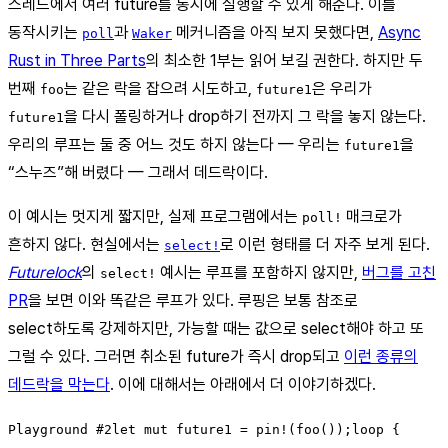
스레드에서 여러 future를 동시에 실행할 수 있게 해준다. 이를
동작시키는
과
메커니즘을 아직 보지 못했다면,
Async
poll
Waker
Rust in Three Parts
의 최소한 1부는 읽어 보길 권한다. 하지만 두
번째
는 같은 락을 잡으려 시도하고,
은 우리가
foo
future1
을 다시 폴링하거나 drop하기 전까지 그 락을 놓지 않는다.
future1
우리의 루프는 둘 중 어느 것도 하지 않는다 — 우리는
을
future1
“스누즈”해 버렸다 — 그래서 데드락이다.
이 예시는 멋지게 짧지만, 실제 프로그램에서는
매크로가
poll!
흔하지 않다. 현실에서는
로 이런 형태를 더 자주 보게 된다.
select!
Futurelock
의
예시는 루프를 포함하지 않지만,
버그를 고친
select!
PR
을 보면 이와 똑같은 루프가 있다. 루핑은 보통 참조로
select하도록 강제하지만, 가능할 때는 값으로 select해야 하고 또
그럴 수 있다. 그러면 취소된 future가 즉시 drop되고
이런 종류의
데드락을 막는다
. 이에 대해서는 아래에서 더 이야기하겠다.
Playground #2let mut future1 = pin!(foo());loop {