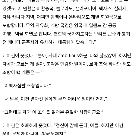
보면, 나토는 사실상 사망이니, 대신 범아메리카 조직으로 재건할 수
있겠죠. 이 연합은 미합중국, 콜로라도, 캘리포니아, 텍사스, 살리시,
자유 캐나다 지역, 어쩌면 퀘벡이나 온타리오도 개별 회원국으로
포함합니다. 무역 자유화, 개방 국경은 영국-아일랜드 간 공동
여행구역을 모델로 합니다. 연합의 국가지도자는 브리튼 군주와 붕괴
전 캐나다 군주제와 유사하게 대통령이 맡습니다.”
레이건이 웃었다. “좋아, 자네 ambitious하군! 나와 닮았잖아! 하지만
자네가 모르는 게 많아. 조약은 민감한 일이지. 로마 조약 하나만 해도
조항이 백 개쯤은 —”
“이백사십팔 조항입니다.”
“내 말은, 이건 열다섯 살에겐 무척 어려운 일이란 거지.”
“그런데도 제가 이 조약을 읽어본 유일한 사람이군요.”
레이건은 호쾌하게 웃었다. “정신이 맘에 든다, 아들. 하지만 이건
우리 문제가 아니야.
미국
문제지.”