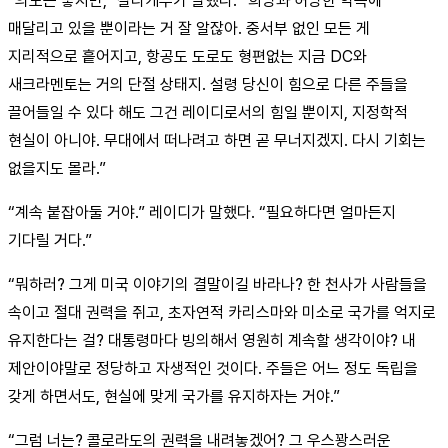
“의도는 좋지만,” 잘라케투가 말했다. “희망과 허망한 약속에
매달리고 있을 뿐이라는 거 잘 알잖아. 중서부 없인 모든 게
지리적으로 흩어지고, 항공도 도로도 형편없는 지금 DC와
새크라멘토는 거의 단절 상태지. 설령 당신이 힘으로 다른 주들을
끌어들일 수 있다 해도 그건 레이디로서의 힘일 뿐이지, 지정학적
현실이 아니야. 무대에서 떠나려고 하면 곧 무너지겠지. 다시 기회는
없을지도 몰라.”
“계속 붙잡아둘 거야.” 레이디가 말했다. “필요하다면 얼마든지
기다릴 거다.”
“뭐하러? 그게 미국 이야기의 결말이길 바라나? 한 천사가 사람들을
속이고 절대 권력을 쥐고, 초자연적 카리스마와 미소로 국가를 억지로
유지한다는 걸? 대통령마다 빙의해서 영원히 계속할 생각이야? 내
제안이야말로 정당하고 자생적인 것이다. 주들은 어느 정도 독립을
갖게 하면서도, 현실에 맞게 국가를 유지하자는 거야.”
“그럼 너는? 콜로라도의 권력을 내려놓겠어? 그 우스꽝스러운