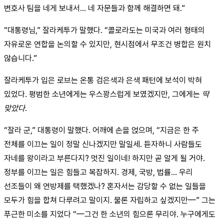
변호사 팀을 네게 보내서... 네 자문들과 함께 해결하면 돼.”
“대통령님,” 잘라케투가 말했다. “콜로라도는 미국과 여러 형태의
자유로운 연합을 논의할 수 있지만, 현시점에서 무조건 병합은 원치
않습니다.”
잘라케투가 입은 로브는 온통 검은색과 은색 패턴에 보석이 박혀
있었다. 평범한 소년에게는 우스꽝스럽게 보였겠지만, 그에게는
딱
맞았다
.
“잘라 군,” 대통령이 말했다. 어깨에 손을 얹으며, “지금은 한 주
전체를 이끄는 일이 정말 신나겠지만 말일세. 듣자하니 사람들도
자네를 왕이라고 부른다지? 멋진 일이네! 하지만 곧 알게 될 거야.
정부를 이끄는 일은 힘들고 복잡하지. 경제, 국방, 법률... 우리
선조들이 왜 연방제를 택했겠나? 혼자서는 감당할 수 없는 일들을
모두가 힘을 합쳐 다루려고 말이지. 물론 자립하고 싶겠지만—” 그는
푸근한 미소를 지었다 “—그건 한 소년의 힘으론 무리야. 누구에게도