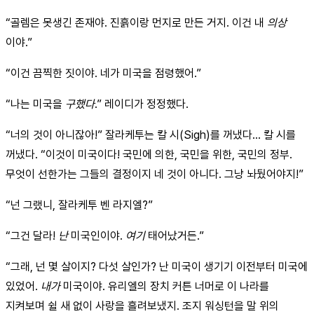
“골렘은 못생긴 존재야. 진흙이랑 먼지로 만든 거지. 이건 내
의상
이야.”
“이건 끔찍한 짓이야. 네가 미국을 점령했어.”
“나는 미국을
구했다
.” 레이디가 정정했다.
“너의 것이 아니잖아!” 잘라케투는 칼 시(Sigh)를 꺼냈다... 칼 시를
꺼냈다. “이것이 미국이다! 국민에 의한, 국민을 위한, 국민의 정부.
무엇이 선한가는 그들의 결정이지 네 것이 아니다. 그냥 놔뒀어야지!”
“넌 그랬니, 잘라케투 벤 라지엘?”
“그건 달라!
난
미국인이야.
여기
태어났거든.”
“그래, 넌 몇 살이지? 다섯 살인가? 난 미국이 생기기 이전부터 미국에
있었어.
내가
미국이야. 유리엘의 장치 커튼 너머로 이 나라를
지켜보며 쉴 새 없이 사랑을 흘려보냈지. 조지 워싱턴을 말 위의