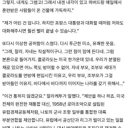
그렇지. 내게도 그랬고! 그래서 내겐 내각이 있고 하버드랑 예일에서
훈련받은 사람들이 온 건물에 가득하지.”
“제가 어린 건 압니다. 하지만 프랑스 대통령과 대화할 때처럼 저와도
대화해주시면 훨씬 빨리 끝낼 수 있습니다.”
또다시 이상한 공허함이 스쳤다. 다시 푸근한 미소, 유쾌한 웃음.
“그래, 잘라. 자네는 직설적이구나. 그런 점이 맘에 든다네. 그럼
본론으로 들어가지. 콜로라도는 미국 한가운데 있네. 우리가 분열된
채로 있으면 어느 쪽도 방어할 수 없어. 자네 부모, 조부모 세대가
콜로라도를 연방에 편입시킨 이유고, 우리 부모, 조부모가 그걸
받아들인 이유지. 바다에서 바다까지 이어지는 나라를 갖기 위해서...”
“이건 통하지 않겠군요.” 잘라케투가 말했다. “제안을 하나 하죠. 미국
전체의 완전한 재통합 대신, 1958년 로마조약으로 설립된
유럽경제공동체처럼, 나토의 군사 조항 일부를 통합한 대륙
부분연합을 제안합니다. 유럽에서 공산단과 리그가 벌이고 있는 일을