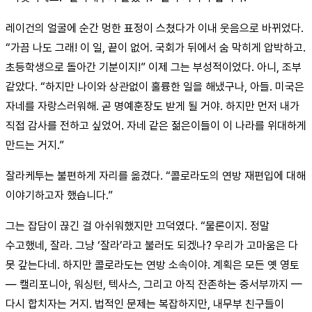
레이건의 얼굴에 순간 멍한 표정이 스쳤다가 이내 웃음으로 바뀌었다.
“가끔 나도 그래! 이 일, 끝이 없어. 국회가 뒤에서 숨 막히게 압박하고.
초등학생으로 돌아간 기분이지!” 이제 그는 부성적이었다. 아니, 조부
같았다. “하지만 나이와 상관없이 훌륭한 일을 해냈구나, 아들. 미국은
자네를 자랑스러워해. 곧 명예훈장도 받게 될 거야. 하지만 먼저 내가
직접 감사를 전하고 싶었어. 자네 같은 젊은이들이 이 나라를 위대하게
만드는 거지.”
잘라케투는 불편하게 자리를 옮겼다. “콜로라도의 연방 재편입에 대해
이야기하고자 했습니다.”
그는 잡담이 끊긴 걸 아쉬워했지만 끄덕였다. “물론이지. 정말
수고했네, 잘라. 그냥 ‘잘라’라고 불러도 되겠나? 우리가 고마움은 다
못 갚는다네. 하지만 콜로라도는 연방 소속이야. 계획은 모든 옛 영토
— 캘리포니아, 워싱턴, 텍사스, 그리고 아직 잔존하는 중서부까지 —
다시 합치자는 거지. 법적인 문제는 복잡하지만, 내무부 친구들이