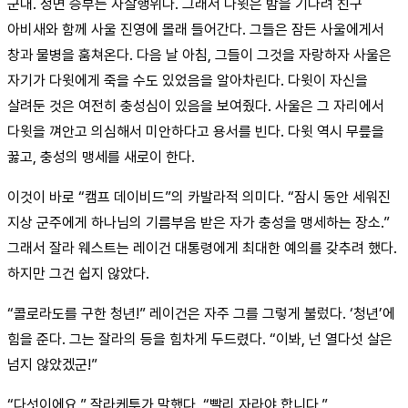
군대. 정면 승부는 자살행위다. 그래서 다윗은 밤을 기다려 친구
아비새와 함께 사울 진영에 몰래 들어간다. 그들은 잠든 사울에게서
창과 물병을 훔쳐온다. 다음 날 아침, 그들이 그것을 자랑하자 사울은
자기가 다윗에게 죽을 수도 있었음을 알아차린다. 다윗이 자신을
살려둔 것은 여전히 충성심이 있음을 보여줬다. 사울은 그 자리에서
다윗을 껴안고 의심해서 미안하다고 용서를 빈다. 다윗 역시 무릎을
꿇고, 충성의 맹세를 새로이 한다.
이것이 바로 “캠프 데이비드”의 카발라적 의미다. “잠시 동안 세워진
지상 군주에게 하나님의 기름부음 받은 자가 충성을 맹세하는 장소.”
그래서 잘라 웨스트는 레이건 대통령에게 최대한 예의를 갖추려 했다.
하지만 그건 쉽지 않았다.
“콜로라도를 구한 청년!” 레이건은 자주 그를 그렇게 불렀다. ‘청년’에
힘을 준다. 그는 잘라의 등을 힘차게 두드렸다. “이봐, 넌 열다섯 살은
넘지 않았겠군!”
“다섯이에요.” 잘라케투가 말했다. “빨리 자라야 합니다.”