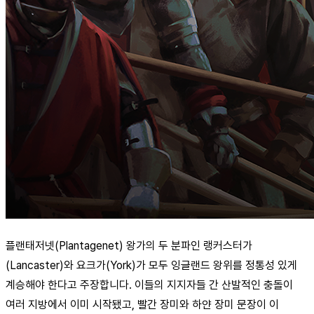
플랜태저넷(Plantagenet) 왕가의 두 분파인 랭커스터가
(Lancaster)와 요크가(York)가 모두 잉글랜드 왕위를 정통성 있게
계승해야 한다고 주장합니다. 이들의 지지자들 간 산발적인 충돌이
여러 지방에서 이미 시작됐고, 빨간 장미와 하얀 장미 문장이 이