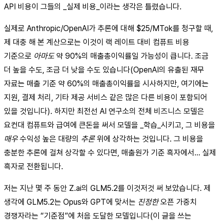
API 비용이 그들의 _실제 비용_이라는 생각은 틀렸습니다.
실제로 Anthropic/OpenAI가 추론에 대해 $25/MTok를 청구할 때,
제 대충 해 본 계산으로는 이것이 랙 레이트 대비 컴퓨트 비용
기준으로
아마도
약 90%의 매출총이익률일 가능성이 큽니다. 조금
더 높을 수도, 조금 더 낮을 수도 있습니다(OpenAI의 유출된 재무
자료는 매출 기준 약 60%의 매출총이익률을 시사하지만, 여기에는
지원, 결제 처리, 기타 제공 서비스 같은 많은 다른 비용이 포함되어
있을 것입니다). 하지만 최전선 AI 연구소의 전체 비즈니스 모델은
요컨대 컴퓨트와 급여에 큰돈을 써서 모델을 _학습_시키고, 그 비용을
매우
수익성 높은 대량의
추론
위에 상각하는 것입니다. 그 비용을
충분한 추론에 걸쳐 상각할 수 있다면, 매출원가 기준 흑자에서… 실제
흑자로 전환됩니다.
저는 지난 몇 주 동안 Z.ai의 GLM5.2를 이것저것 써 보았습니다. 제
생각에 GLM5.2는 Opus와 GPT에 맞서는
진정한
오픈 가중치
경쟁자라는 “기준점”에 처음 도달한 모델입니다(이 글을 쓰는