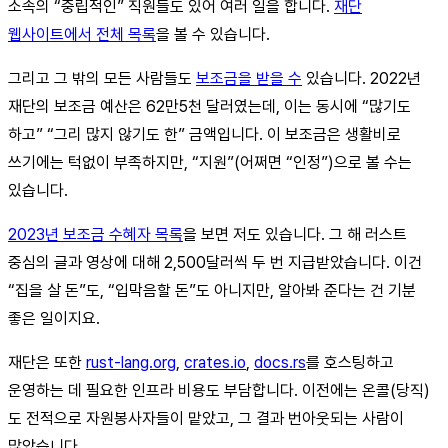
소속의 “중립적인” 직원들도 있어 여러 일을 합니다.
재단
웹사이트에서 전체 목록
을 볼 수 있습니다.
그리고 그 밖의 모든 사람들도
보조금을 받을 수
있습니다. 2022년
재단의 보조금 예산은 62만5천 달러였는데, 이는 동시에 “많기도
하고” “그리 많지 않기도 한” 금액입니다. 이 보조금은 생활비로
쓰기에는 턱없이 부족하지만, “지원”(어쩌면 “인정”)으로 볼 수는
있습니다.
2023년 보조금 수혜자 목록
을 보면 저도 있습니다. 그 해 러스트
중심의 글과 영상에 대해 2,500달러씩 두 번 지급받았습니다. 이건
“집을 살 돈”도, “입막음할 돈”도 아니지만, 알아봐 준다는 건 기분
좋은 일이지요.
재단은 또한
rust-lang.org
,
crates.io
,
docs.rs
를 호스팅하고
운영하는 데 필요한 인프라 비용도 부담합니다. 이전에는 온콜(당직)
도 전적으로 자원봉사자들이 맡았고, 그 결과 번아웃되는 사람이
많았습니다.