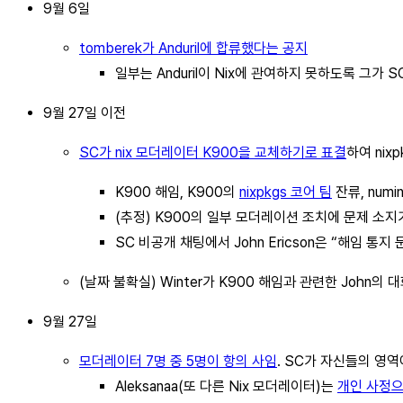
9월 6일
tomberek가 Anduril에 합류했다는 공지
일부는 Anduril이 Nix에 관여하지 못하도록 그가
9월 27일 이전
SC가 nix 모더레이터 K900을 교체하기로 표결
하여 nix
K900 해임, K900의
nixpkgs 코어 팀
잔류, num
(추정) K900의 일부 모더레이션 조치에 문제 소지
SC 비공개 채팅에서 John Ericson은 “해임 
(날짜 불확실) Winter가 K900 해임과 관련한 John의
9월 27일
모더레이터 7명 중 5명이 항의 사임
. SC가 자신들의 영
Aleksanaa(또 다른 Nix 모더레이터)는
개인 사정으