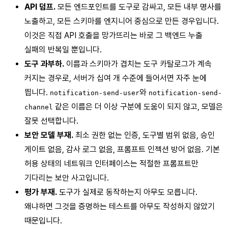
API 덤프.
모든 엔드포인트를 도구로 감싸고, 모든 내부 명사를
노출하고, 모든 스키마를 엔지니어 중심으로 만든 경우입니다.
이것은 직접 API 호출을 망가뜨리는 바로 그 백엔드 누출
실패의 반복일 뿐입니다.
도구 과부하.
이름과 스키마가 겹치는 도구 카탈로그가 계속
커지는 경우로, 서버가 십여 개 수준에 들어서면 자주 눈에
띕니다.
와
notification-send-user
notification-send-
같은 이름은 더 이상 구분에 도움이 되지 않고, 모델은
channel
잘못 선택합니다.
보안 모델 부재.
최소 권한 없는 인증, 도구별 범위 없음, 승인
게이트 없음, 감사 로그 없음, 프롬프트 인젝션 방어 없음. 기본
허용 상태의 네트워크 인터페이스는 적절한 프롬프트만
기다리는 보안 사고입니다.
평가 부재.
도구가 실제로 동작하는지 아무도 모릅니다.
왜냐하면 그것을 증명하는 테스트를 아무도 작성하지 않았기
때문입니다.