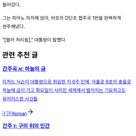
들어갔다.
그는 피아노 의자에 앉아, 바흐의 D단조 협주곡 1번을 완벽하게
연주해냈다.
"[블러 처리됨]," 대통령이 말했다.
관련 추천 글
간주곡 א: 하늘의 금
리처드 닉슨이 대통령으로 취임한 지 6주 만에, 아폴로 8호의 충돌로
하늘에 금이 가고 화요일이 사라진 세계에서 벌어지는 기묘하고도
유머러스한 사건들
🇰🇷
Korean
간주 ז: 구의 위의 인간