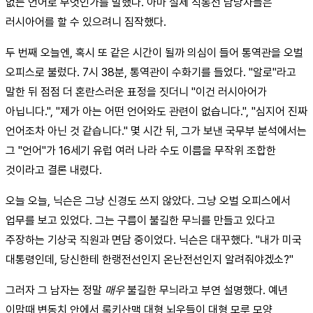
없는 언어로 무엇인가를 말했다. 아마 실제 직통선 담당자들은
러시아어를 할 수 있으려니 짐작했다.
두 번째 오늘엔, 혹시 또 같은 시간이 될까 의심이 들어 통역관을 오벌
오피스로 불렀다. 7시 38분, 통역관이 수화기를 들었다. "알로"라고
말한 뒤 점점 더 혼란스러운 표정을 짓더니 "이건 러시아어가
아닙니다.", "제가 아는 어떤 언어와도 관련이 없습니다.", "심지어 진짜
언어조차 아닌 것 같습니다." 몇 시간 뒤, 그가 보낸 국무부 분석에서는
그 "언어"가 16세기 유럽 여러 나라 수도 이름을 무작위 조합한
것이라고 결론 내렸다.
오늘 오늘, 닉슨은 그냥 신경도 쓰지 않았다. 그냥 오벌 오피스에서
업무를 보고 있었다. 그는 구름이 불길한 무늬를 만들고 있다고
주장하는 기상국 직원과 면담 중이었다. 닉슨은 대꾸했다. "내가 미국
대통령인데, 당신한테 한랭전선인지 온난전선인지 알려줘야겠소?"
그러자 그 남자는 정말
매우
불길한 무늬라고 부연 설명했다. 예년
이맘때 변동치 안에서 록키산맥 대형 뇌우들이 대형 모루 모양