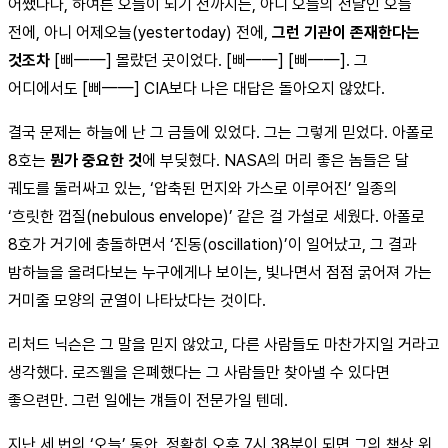
어쨌다나, 하여튼 오늘이 되기 전까지는, 아니 오늘의 전날인 오늘
전에, 아니 어제오늘(yestertoday) 전에,
그런 기관이 존재한다는
것조차
[삐——] 몰랐던 곳이었다. [삐——] [삐——]. 그
어디에서도 [삐——] CIA보다 나은 대답은 돌아오지 않았다.
결국 문제는 하늘에 난 그 금들에 있었다. 그는 그렇게 믿었다. 아폴로
8호는
뭔가 중요한 것
에 부딪혔다. NASA의 머리 좋은 놈들은 달
궤도를 둘러싸고 있는, ‘압축된 먼지와 가스로 이루어진’ 일종의
‘흐릿한 껍질(nebulous envelope)’ 같은 걸 가설로 세웠다. 아폴로
8호가 거기에 충돌하면서 ‘진동(oscillation)’이 일어났고, 그 결과
밤하늘을 올려다보는 누구에게나 보이는, 빛나면서 점점 굵어져 가는
거미줄 모양의 균열이 나타났다는 것이다.
리처드 닉슨은 그 말을 믿지 않았고, 다른 사람들도 마찬가지일 거라고
생각했다. 로즈웰을 은폐했다는 그 사람들만 찾아낼 수 있다면
좋으련만. 그런 일에는 걔들이 전문가일 텐데.
지난 세 번의 ‘오늘’ 동안, 정확히 오후 7시 38분이 되면 그의 책상 위