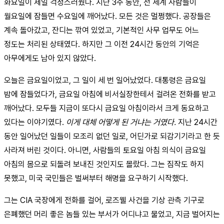
화요일이 제일 걱정스러웠다. 지난 3주 동안, 전 세계 사람들이
월요일에 잠들면 수요일에 깨어났다. 모든 것은 멀쩡했다. 공장들은
계속 돌아갔고, 잔디는 깎여 있었고, 기본적인 사무 업무도 어느
정도는 처리된 상태였다. 하지만 그 이전 24시간 동안의 기억은
아무에게도 남아 있지 않았다.
오늘은 금요일이었고, 그 일이 세 번 일어났었다. 대통령은 금요일
밤에 잠들었다가, 금요일 아침에 비서실장한테서 걸려온 전화를 받고
깨어났다. 모두들 지금이 또다시 금요일 아침이라서 크게 동요하고
있다는 이야기였다.
이게 대체 어떻게 된 거냐는 거였다.
지난 24시간
동안 일어났던 일들이 모조리 없던 일로, 어딘가로 되감기기라고 한 듯
사라져 버린 것이다. 아니면, 사람들의 토요일 아침 의식이 금요일
아침의 몸으로 되돌려 보내진 것인지도 몰랐다. 그는 짐작도 하지
못했고, 미국 국민들은 벌써부터 해명을 요구하기 시작했다.
그는 CIA 국장에게 전화를 걸어, 로즈웰 사건을 기상 관측 기구로
은폐했던 머리 좋은 놈들 있는 부서가 어디냐고 물었고, 지금 벌어지는