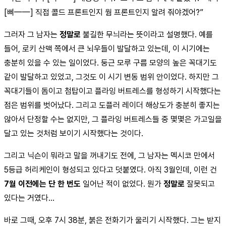
[삐——] 직접 콜드 프론트인지 웜 프론트인지 알려 줘야겠어?”
그러자 그 남자는
정말로
불길한 무늬라는 뜻이라고 설명했다. 예를
들어, 로키 산맥 쪽에서 큰 뇌우들이 발달하고 있는데, 이 시기에는
충분히 있을 수 있는 일이었다. 둥근 모루 구름 모양의 높은 꼭대기도
같이 발달하고 있었고, 그것도 이 시기 변동 범위 안이었다. 하지만 그
꼭대기들이 돔이고 첨탑이고 플라잉 버트레스를 형성하기 시작했다는
점은 범위를 벗어났다. 그리고 도플러 레이더 해상도가 충분히 좋지는
않아서 단정할 수는 없지만, 그 플라잉 버트레스들 중 몇몇은 가고일을
달고 있는 것처럼 보이기 시작했다는 것이다.
그리고 닉슨이 뭐라고 말을 꺼내기도 전에, 그 남자는 멕시코 만에서
5등급 허리케인이 형성되고 있다고 덧붙였다. 아직 3월인데, 이런 건
7월 이전에는 단 한 번도
일어난 적이 없었다. 뭔가
정말로
잘못되고
있다는 거였다…
바로 그때, 오후 7시 38분, 붉은 전화기가 울리기 시작했다. 그는 받지