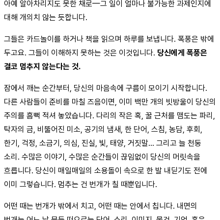
아예 알아차리지도 못한 채로—그 일이 얼마나 불가능한 과제인지에
대해 개의치 않는 듯합니다.
그들은 카드놀이를 하거나 책을 읽으며 하루를 보냅니다. 폭풍은 밖에
두고요. 그들이 이해하지 못하는 것은 이것입니다.
당신에게 폭풍은
결코 멈추지 않는다는 것.
잠에서 깨는 순간부터, 당신의 마음속에 구름이 모이기 시작합니다.
다른 사람들이 준비를 마칠 즈음이면, 이미 백만 개의 빗방울이 당신의
주의를 흠뻑 적셔 놓았습니다. 다리의 작은 혹, 꿀 근처를 맴도는 파리,
탁자의 금, 비뚤어진 미소, 공기의 냄새, 한 단어, 스침, 농담, 후회,
한기, 걱정, 소금기, 의심, 진실, 빛, 태양, 거짓말… 그리고 늘 천둥
소리. 수많은 이야기, 수많은 순간들이 끊임없이 당신의 머릿속을
흐릅니다. 당신이 매일매일의 소용돌이 속으로 한 발 내딛기도 전에
이미 그렇습니다. 멈추는 건 번개가 칠 때뿐입니다.
어떤 때는 번개가 밖에서 치고, 어떤 때는 안에서 칩니다. 내면의
번개는 어느 날 문득 떠오르는 단어, 소리, 이미지, 물건, 기억, 혹은