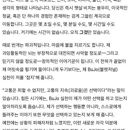
생각의 형태로 나타납니다. 당신은 즉시 햇살 비치는 봉우리, 이국적인
정글, 혹은 단 하나의 경험만 존재하는 검게 그을린 계곡으로
이동합니다. 그곳은 몇 초일 수도, 몇 분일 수도, 몇 시간일 수도
있습니다. 거기에는 시간이 없습니다. 오직
그것
만 있습니다.
때로 번개는 파괴적입니다. 마음에 불을 지르기도 합니다. 제
과잉활동적인 뇌는 부정적으로 대전되면 사악할 정도로—그리고
믿기지 않을 정도로—창의적인 이야기꾼이 됩니다. 이 전하가 끝없이
제 머릿속을 튕기며 돌아다니게 두기보다는, 제 BuJo(불렛저널)
실천이 저를 ‘접지’해 줍니다.
“고통은 피할 수 없지만, 고통의 지속(괴로움)은 선택이다”라는 말이
있습니다. 힘든 시기에는, BuJo 실천이 제가 어떤 선택을 하고 있는지
알아차리도록 돕습니다. 제가 선택하는 행동뿐 아니라, 스스로에게
들려주는 이야기 또한 무엇을 선택하고 있는지 보게 해 줍니다.
예전에는 상황의 피해자처럼 느꼈지만, 이런 새로운 자각 덕분에