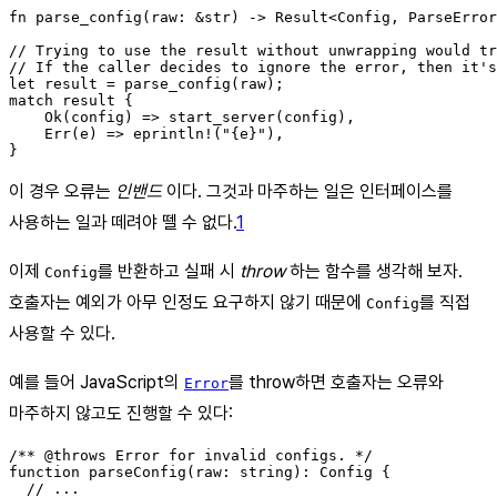
fn parse_config(raw: &str) -> Result<Config, ParseError
// Trying to use the result without unwrapping would tr
// If the caller decides to ignore the error, then it's
let result = parse_config(raw);

match result {

    Ok(config) => start_server(config),

    Err(e) => eprintln!("{e}"),

이 경우 오류는
인밴드
이다. 그것과 마주하는 일은 인터페이스를
사용하는 일과 떼려야 뗄 수 없다.
1
이제
를 반환하고 실패 시
throw
하는 함수를 생각해 보자.
Config
호출자는 예외가 아무 인정도 요구하지 않기 때문에
를 직접
Config
사용할 수 있다.
예를 들어 JavaScript의
를 throw하면 호출자는 오류와
Error
마주하지 않고도 진행할 수 있다:
/** @throws Error for invalid configs. */

function parseConfig(raw: string): Config {

  // ...
