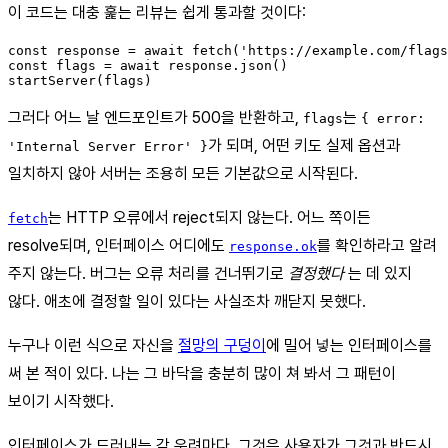
이 코드는 대충 훑는 리뷰는 쉽게 통과할 것이다:
const response = await fetch('https://example.com/flags
const flags = await response.json()

그러다 어느 날 엔드포인트가 500을 반환하고,
는
flags
{ error:
가 되며, 어떤 키도 실제 옵션과
'Internal Server Error' }
일치하지 않아 서버는 조용히 모든 기본값으로 시작된다.
는 HTTP 오류에서 reject되지 않는다. 어느 쪽이든
fetch
resolve되며, 인터페이스 어디에도
를 확인하라고 알려
response.ok
주지 않는다. 버그는 오류 처리를 건너뛰기로
결정했다
는 데 있지
않다. 애초에 결정할 일이 있다는 사실조차 깨닫지 못했다.
누구나 이런 식으로 자신을
절망의 구덩이
에 밀어 넣는 인터페이스를
써 본 적이 있다. 나는 그 바닥을 충분히 많이 쳐 봐서 그 패턴이
보이기 시작했다.
인터페이스가 드러내는 각 우려마다, 그것은 사용자가 그것과 반드시