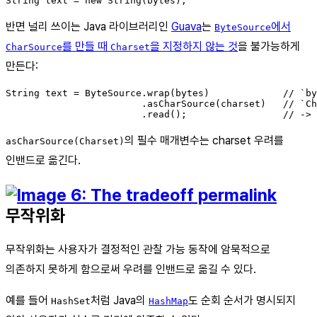
반면 널리 쓰이는 Java 라이브러리인
Guava
는
에서
ByteSource
를 만들 때
을 지정하지 않는 것
을 불가능하게
CharSource
Charset
만든다:
String text = ByteSource.wrap(bytes)             // `by
                        .asCharSource(charset)   // `Ch
의 필수 매개변수는 charset 우려를
asCharSource(Charset)
인밴드로 옮긴다.
무작위화
무작위화는 사용자가 결정적인 관찰 가능 동작에 암묵적으로
의존하지 못하게 함으로써 우려를 인밴드로 옮길 수 있다.
예를 들어
처럼 Java의
도 순회 순서가 명시되지
HashSet
HashMap