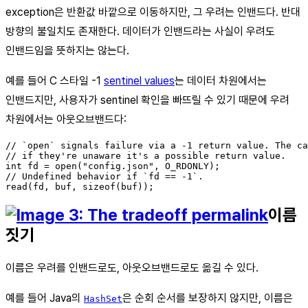
exception은 반환값 바깥으로 이동하지만, 그 우려는 인밴드다. 반대
방향의 불일치도 존재한다. 데이터가 인밴드라는 사실이 우려도
인밴드임을 뜻하지는 않는다.
예를 들어 C 스타일 -1
sentinel values
는 데이터 차원에서는
인밴드지만, 사용자가 sentinel 확인을 빠뜨릴 수 있기 때문에 우려
차원에서는 아웃오브밴드다:
// `open` signals failure via a -1 return value. The ca
// if they're unaware it's a possible return value.

int fd = open("config.json", O_RDONLY);

// Undefined behavior if `fd == -1`.

이름
짓기
이름은 우려를 인밴드로도, 아웃오브밴드로도 옮길 수 있다.
예를 들어 Java의
은 순회 순서를 보장하지 않지만, 이름은
HashSet