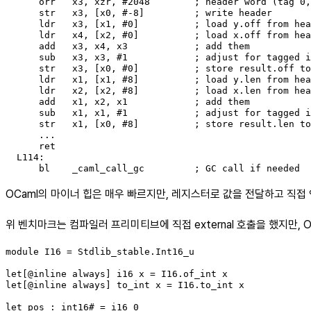
      orr   x3, xzr, #2048        ; header word (tag 0,
      str   x3, [x0, #-8]         ; write header

      ldr   x3, [x1, #0]          ; load y.off from hea
      ldr   x4, [x2, #0]          ; load x.off from hea
      add   x3, x4, x3            ; add them

      sub   x3, x3, #1            ; adjust for tagged i
      str   x3, [x0, #0]          ; store result.off to
      ldr   x1, [x1, #8]          ; load y.len from hea
      ldr   x2, [x2, #8]          ; load x.len from hea
      add   x1, x2, x1            ; add them

      sub   x1, x1, #1            ; adjust for tagged i
      str   x1, [x0, #8]          ; store result.len to
      ...

      ret

  L114:

      bl    _caml_call_gc         ; GC call if needed
OCaml의 마이너 힙은 매우 빠르지만, 레지스터로 값을 전달하고 직접
위 벤치마크는 컴파일러 프리미티브에 직접 external 호출을 했지만,
module I16 = Stdlib_stable.Int16_u

let[@inline always] i16 x = I16.of_int x

let[@inline always] to_int x = I16.to_int x

let pos : int16# = i16 0
