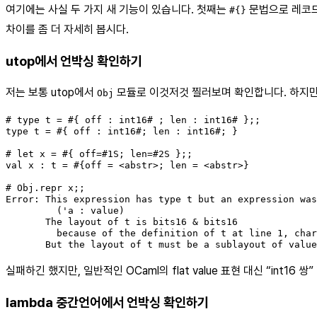
여기에는 사실 두 가지 새 기능이 있습니다. 첫째는
문법으로 레코드를
#{}
차이를 좀 더 자세히 봅시다.
utop에서 언박싱 확인하기
저는 보통 utop에서
모듈로 이것저것 찔러보며 확인합니다. 하지만
Obj
# type t = #{ off : int16# ; len : int16# };;

type t = #{ off : int16#; len : int16#; }

# let x = #{ off=#1S; len=#2S };;

val x : t = #{off = <abstr>; len = <abstr>}

# Obj.repr x;;

Error: This expression has type t but an expression was
         ('a : value)

       The layout of t is bits16 & bits16

         because of the definition of t at line 1, char
       But the layout of t must be a sublayout of value
실패하긴 했지만, 일반적인 OCaml의 flat value 표현 대신 “int
lambda 중간언어에서 언박싱 확인하기