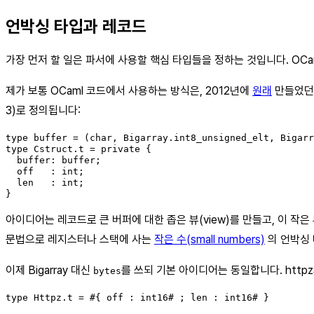
언박싱 타입과 레코드
가장 먼저 할 일은 파서에 사용할 핵심 타입들을 정하는 것입니다. OC
제가 보통 OCaml 코드에서 사용하는 방식은, 2012년에
원래
만들었
3)로 정의됩니다:
type buffer = (char, Bigarray.int8_unsigned_elt, Bigarr
type Cstruct.t = private {

  buffer: buffer;

  off   : int;

  len   : int;

}
아이디어는 레코드로 큰 버퍼에 대한 좁은 뷰(view)를 만들고, 이 작
문법으로 레지스터나 스택에 사는
작은 수(small numbers)
의 언박싱
이제 Bigarray 대신
를 쓰되 기본 아이디어는 동일합니다. http
bytes
type Httpz.t = #{ off : int16# ; len : int16# }