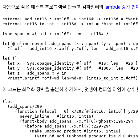
다음으로 작은 테스트 프로그램을 만들고 컴파일러의
lambda 중간 언
external add_int16 : int16# -> int16# -> int16# = "%int
external int16_to_int : int16# -> int = "%int_of_int16#
type span = #{ off : int16#; len : int16# }

let[@inline never] add_spans (x : span) (y : span) : sp
  #{ off = add_int16 x.#off y.#off; len = add_int16 x.#
let () =

  let x = Sys.opaque_identity #{ off = #1S; len = #2S }
  let y = Sys.opaque_identity #{ off = #100S; len = #20
  let z = add_spans x y in

  Printf.printf "off=%d len=%d\n" (int16_to_int z.#off)
이 코드는 최적화 장벽을 충분히 추가해서, 덧셈이 컴파일 타임에 상수
(let

  (add_spans/290 =

     (function {nlocal = 0} x/292[#(int16, int16)] y/29
       never_inline : #(int16, int16)

       (funct-body add_spans ./x.ml(6)<ghost>:196-294

         (before add_spans ./x.ml(7):229-294

           (make_unboxed_product #(int16, int16)

             (%int16#_add (unboxed_product_field 0 #(in