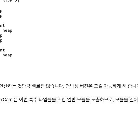
 size 2)

p

p

nt

 heap

p

p

nt

 heap

 연산하는 것만큼 빠르진 않습니다. 언박싱 버전은 그걸 가능하게 해 줍니
 OxCaml은 이런 특수 타입들을 위한 일반 모듈을 노출하므로, 모듈을 열