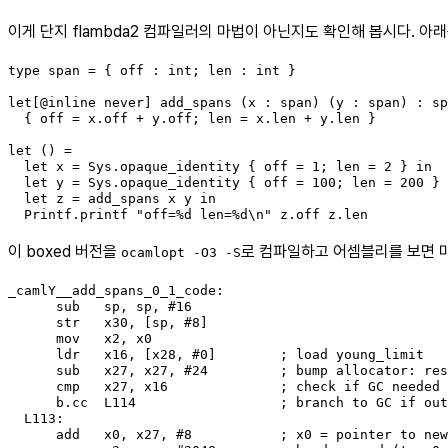
이게 단지 flambda2 컴파일러의 마법이 아닌지도 확인해 봅시다. 아래는
type span = { off : int; len : int }

let[@inline never] add_spans (x : span) (y : span) : sp
  { off = x.off + y.off; len = x.len + y.len }

let () =

  let x = Sys.opaque_identity { off = 1; len = 2 } in

  let y = Sys.opaque_identity { off = 100; len = 200 } 
  let z = add_spans x y in

  Printf.printf "off=%d len=%d\n" z.off z.len
이 boxed 버전을
로 컴파일하고 어셈블리를 보면 마
ocamlopt -O3 -S
_camlY__add_spans_0_1_code:

      sub   sp, sp, #16

      str   x30, [sp, #8]

      mov   x2, x0

      ldr   x16, [x28, #0]        ; load young_limit

      sub   x27, x27, #24         ; bump allocator: res
      cmp   x27, x16              ; check if GC needed

      b.cc  L114                  ; branch to GC if out
  L113:

      add   x0, x27, #8           ; x0 = pointer to new