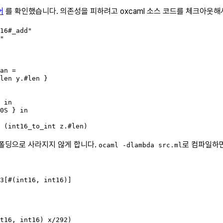
어
를 확인했습니다. 의존성을 피하려고 oxcaml 소스 코드를 체크아웃
16#_add"

"

an =

len y.#len }

 in

0S } in

 (int16_to_int z.#len)
 폴딩으로 사라지지 않게 합니다.
로 컴파일하면
ocaml -dlambda src.ml
3[#(int16, int16)]

t16, int16) x/292)
