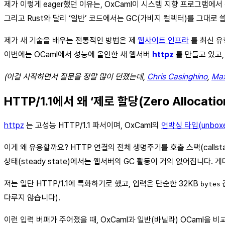
제가 이렇게 eager했던 이유는, OxCaml이 시스템 지향 프로그램
그리고 Rust와 달리 ‘일반’ 코드에서는 GC(가비지 컬렉터)를 그대로
제가 새 기술을 배우는 전통적인 방법은 제
웹사이트 인프라
를 최신 유
이번에는 OCaml에서 성능에 올인한 새 웹서버
httpz
를 만들고 있고,
(이걸 시작하면서 질문을 정말 많이 던졌는데,
Chris Casinghino
,
Max
HTTP/1.1에서 왜 ‘제로 할당(Zero Allocati
httpz
는 고성능 HTTP/1.1 파서이며, OxCaml의
언박싱 타입(unboxe
이게 왜 유용할까요? HTTP 연결의 전체 생명주기를 호출 스택(calls
상태(steady state)에서는 웹서버의 GC 활동이 거의 없어집니다. 
저는 일단 HTTP/1.1에 특화하기로 했고, 입력은 단순한 32KB
bytes
다루지 않습니다).
이런 입력 버퍼가 주어졌을 때, OxCaml과 일반(바닐라) OCaml을 