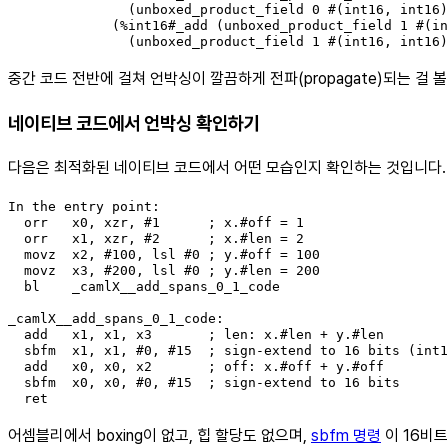
               (unboxed_product_field 0 #(int16, int16)
             (%int16#_add (unboxed_product_field 1 #(in
               (unboxed_product_field 1 #(int16, int16)
중간 코드 전반에 걸쳐 언박싱이 깔끔하게 전파(propagate)되는 걸 볼
네이티브 코드에서 언박싱 확인하기
다음은 최적화된 네이티브 코드에서 어떤 모습인지 확인하는 것입니다. 
In the entry point:

  orr   x0, xzr, #1      ; x.#off = 1

  orr   x1, xzr, #2      ; x.#len = 2

  movz  x2, #100, lsl #0 ; y.#off = 100

  movz  x3, #200, lsl #0 ; y.#len = 200

  bl    _camlX__add_spans_0_1_code

_camlX__add_spans_0_1_code:

  add   x1, x1, x3       ; len: x.#len + y.#len

  sbfm  x1, x1, #0, #15  ; sign-extend to 16 bits (int1
  add   x0, x0, x2       ; off: x.#off + y.#off

  sbfm  x0, x0, #0, #15  ; sign-extend to 16 bits

  ret
어셈블리에서 boxing이 없고, 힙 할당도 없으며,
sbfm 명령
이 16비