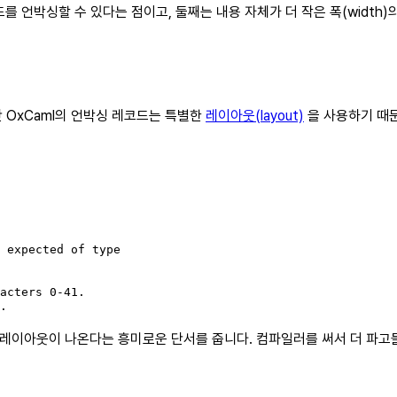
 언박싱할 수 있다는 점이고, 둘째는 내용 자체가 더 작은 폭(width)의 타
 OxCaml의 언박싱 레코드는 특별한
레이아웃(layout)
을 사용하기 때문
 expected of type

acters 0-41.

.
16 쌍” 레이아웃이 나온다는 흥미로운 단서를 줍니다. 컴파일러를 써서 더 파고