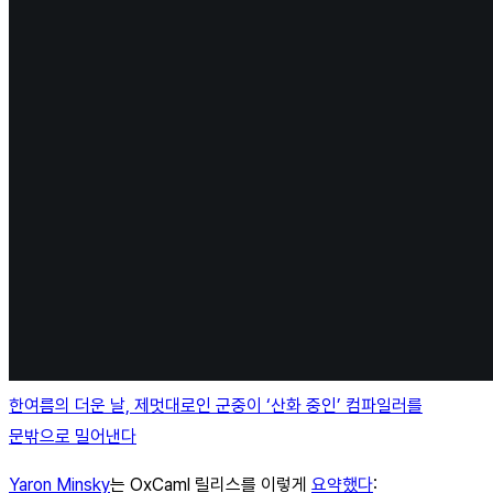
한여름의 더운 날, 제멋대로인 군중이 ‘산화 중인’ 컴파일러를
문밖으로 밀어낸다
Yaron Minsky
는 OxCaml 릴리스를 이렇게
요약했다
: