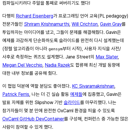
컴파일시키려다 주말을 통째로 써버리기도 했다!
다행히
Richard Eisenberg
가 프로그래밍 언어 교육(PL pedagogy)
전문가들인
Shriram Krishnamurthi
,
Will Crichton
,
Gavin Gray
를
투입하자는 아이디어를 냈고, 그들이 문제를 해결해줬다. Gavin은
예제를 과감하게 단순화하도록 슬라이드를 완전히 다시 설계했는데
(정렬 알고리즘이 아니라
부터 시작), 사용자 지식을 사전/
gensym
사후로 측정하는 퀴즈도 설계했다. Jane Street의
Max Slater
,
Megan Del Vecchio
,
Nadia Razek
도 합류해 최신 개발 동향에
대한 내부 정보를 공유해 줬다.
이 협업 덕분에 역할 분담도 좋아졌다.
KC Sivaramakrishnan
,
Patrick Ferris
, 나는 더 긴 실습 활동
예제들
에 집중했고, Gavin은
발표 자체를 위한 Slipshow 기반
슬라이드
를 마무리했다. 나는
참가자들이 몇 분 만에 완전한 OxCaml 환경을 띄울 수 있도록
OxCaml GitHub DevContainer
를 구성해, 컨퍼런스 중 가능한 많은
사람이 참여할 수 있게 했다.