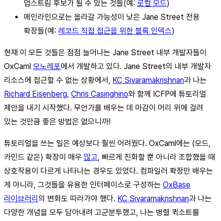
업스트림 후보가 될 수 있는 것들(예:
로컬 모드
)
메인라인으로는 올라갈 가능성이 낮은 Jane Street 전용
확장들(예:
레코드 직접 접근을 위한 블록 인덱스
)
현재 이 모든 것들은 점점 늘어나는 Jane Street 내부 개발자들이
OxCaml
모노레포
에서 개발하고 있다. Jane Street의 내부 개발자
리소스에 접근할 수 없는 상황에서,
KC Sivaramakrishnan
과 나는
Richard Eisenberg
,
Chris Casinghino
와 함께 ICFP에 튜토리얼
제안을 내기 시작했다. 무언가를 배우는 데 마감이 머리 위에 걸려
있는 것만큼 좋은 방법은 없으니까!
튜토리얼을 쓰는 일은 예상보다 훨씬 어려웠다. OxCaml에는 (모드,
카인드 같은) 확장이 매우
많고
, 빠르게 진화할 뿐 아니라 조합했을 때
상호작용이 다르게 나타나는 경우도 있었다. 컴파일러 확장만 배우는
게 아니라, 그것들을 유용한 인터페이스로 구성하는
OxBase
라이브러리
의 변화도 따라가야 했다.
KC Sivaramakrishnan
과 나는
다양한 개념을 모두 담아내려 고군분투했고, 나는 병렬 퀵소트를