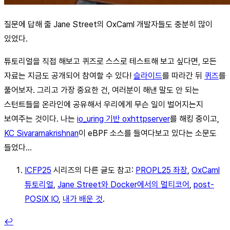
질문에 답해 줄 Jane Street의 OxCaml 개발자들도 충분히 많이
있었다.
튜토리얼을 직접 해보고 퀴즈로 스스로 테스트해 보고 싶다면, 모든
자료는 지금도 공개되어 참여할 수 있다!
슬라이드
를 따라간 뒤
퀴즈
를
풀어보자. 그리고 가장 중요한 건, 여러분이 해낸 말도 안 되는
스턴트들을 온라인에 공유해서 우리에게 무슨 일이 벌어지는지
보여주는 것이다. 나는
io_uring 기반 oxhttpserver
를 해킹 중이고,
KC Sivaramakrishnan
이 eBPF 소스를 들여다보고 있다는 소문도
들었다...
ICFP25
시리즈의 다른 글도 참고:
PROPL25 좌장
,
OxCaml
튜토리얼
,
Jane Street와 Docker에서의 멀티코어
,
post-
POSIX IO
,
내가 배운 것
.
↩︎︎