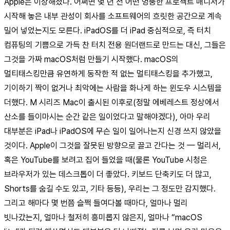
Apple은 이상해졌다. 어쩌면 몇 년 전 어떤 엉뚱한 프로젝트 매니저가
시작해 놓은 내부 관성이 회사를 소프트웨어의 흐릿한 공간으로 계속
밀어 넣었는지도 모른다. iPadOS를 더 iPad 중심적으로, 즉 터치
컴퓨팅의 기쁨으로 가득 찬 터치 전용 원더랜드로 만드는 대신, 그들은
그것을 가짜 macOS처럼 만들기 시작했다. macOS의
멀티태스킹만큼 유연하게 동작한 적 없는 멀티태스킹을 추가했고,
기이하기 짝이 없거나 최악에는 사람을 화나게 하는 윈도우 시스템을
더했다. M 시리즈 Mac이 출시된 이후로(정말 에베레스트 정상에서
산소를 들이마시는 순간 같은 일이었다고 말해야겠다), 아마 우리
대부분은 iPad나 iPadOS에 무슨 일이 일어나는지 신경 쓰지 않았을
것이다. Apple이 그것을 잘못된 방향으로 끌고 간다는 것 — 멀리서,
혹은 YouTube를 보려고 집어 들었을 때(물론 YouTube 시청은
브라우저가 있는 데스크톱이 더 좋았다. 키보드 단축키도 더 많고,
Shorts를 숨길 수도 있고, 기타 등등), 우리는 그 정도만 감지했다.
그리고 해마다 몇 번쯤 슬쩍 들여다볼 때마다, 얼마나 멀리
빗나갔는지, 얼마나 철저히 흥미롭지 않은지, 얼마나 “macOS