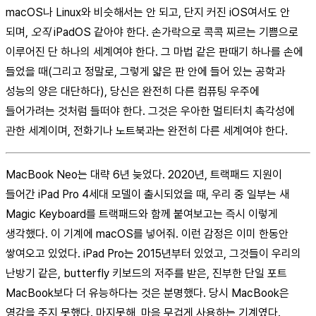
macOS나 Linux와 비슷해서는 안 되고, 단지 커진 iOS여서도 안
되며,
오직
iPadOS 같아야 한다. 손가락으로 콕콕 찌르는 기쁨으로
이루어진 단 하나의 세계여야 한다. 그 마법 같은 판때기 하나를 손에
들었을 때(그리고 정말로, 그렇게 얇은 판 안에 들어 있는 공학과
성능의 양은 대단하다), 당신은 완전히 다른 컴퓨팅 우주에
들어가려는 것처럼 들떠야 한다. 그것은 우아한 멀티터치 촉각성에
관한 세계이며, 전화기나 노트북과는 완전히 다른 세계여야 한다.
MacBook Neo는 대략 6년 늦었다. 2020년, 트랙패드 지원이
들어간 iPad Pro 4세대 모델이 출시되었을 때, 우리 중 일부는 새
Magic Keyboard를 트랙패드와 함께 붙여보고는 즉시 이렇게
생각했다. 이 기계에 macOS를 넣어줘. 이런 감정은 이미 한동안
쌓여오고 있었다. iPad Pro는 2015년부터 있었고, 그것들이 우리의
난방기 같은, butterfly 키보드의 저주를 받은, 진부한 단일 포트
MacBook보다 더 유능하다는 것은 분명했다. 당시 MacBook은
영감을 주지 못했다. 마지못해, 마음 무겁게 사용하는 기계였다.