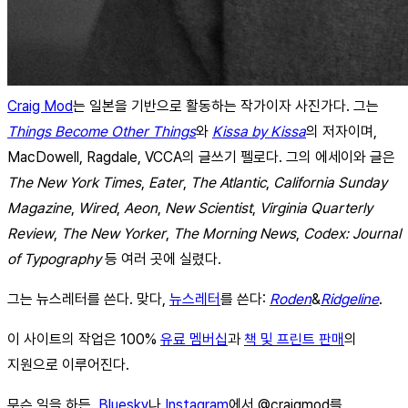
Craig Mod
는 일본을 기반으로 활동하는 작가이자 사진가다. 그는
Things Become Other Things
와
Kissa by Kissa
의 저자이며,
MacDowell, Ragdale, VCCA의 글쓰기 펠로다. 그의 에세이와 글은
The New York Times
,
Eater
,
The Atlantic
,
California Sunday
Magazine
,
Wired
,
Aeon
,
New Scientist
,
Virginia Quarterly
Review
,
The New Yorker
,
The Morning News
,
Codex: Journal
of Typography
등 여러 곳에 실렸다.
그는 뉴스레터를 쓴다. 맞다,
뉴스레터
를 쓴다:
Roden
&
Ridgeline
.
이 사이트의 작업은 100%
유료 멤버십
과
책 및 프린트 판매
의
지원으로 이루어진다.
무슨 일을 하든,
Bluesky
나
Instagram
에서 @craigmod를