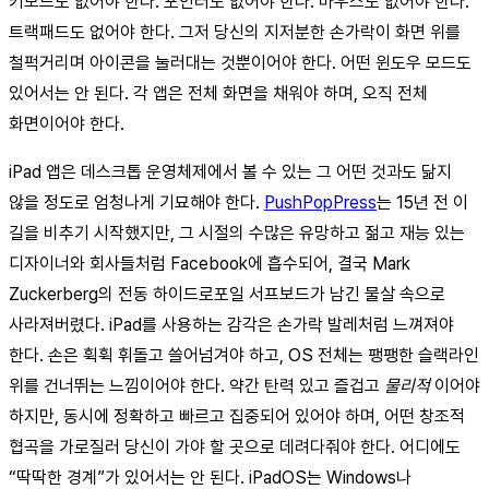
키보드도 없어야 한다. 포인터도 없어야 한다. 마우스도 없어야 한다.
트랙패드도 없어야 한다. 그저 당신의 지저분한 손가락이 화면 위를
철퍽거리며 아이콘을 눌러대는 것뿐이어야 한다. 어떤 윈도우 모드도
있어서는 안 된다. 각 앱은 전체 화면을 채워야 하며, 오직 전체
화면이어야 한다.
iPad 앱은 데스크톱 운영체제에서 볼 수 있는 그 어떤 것과도 닮지
않을 정도로 엄청나게 기묘해야 한다.
PushPopPress
는 15년 전 이
길을 비추기 시작했지만, 그 시절의 수많은 유망하고 젊고 재능 있는
디자이너와 회사들처럼 Facebook에 흡수되어, 결국 Mark
Zuckerberg의 전동 하이드로포일 서프보드가 남긴 물살 속으로
사라져버렸다. iPad를 사용하는 감각은 손가락 발레처럼 느껴져야
한다. 손은 휙휙 휘돌고 쓸어넘겨야 하고, OS 전체는 팽팽한 슬랙라인
위를 건너뛰는 느낌이어야 한다. 약간 탄력 있고 즐겁고
물리적
이어야
하지만, 동시에 정확하고 빠르고 집중되어 있어야 하며, 어떤 창조적
협곡을 가로질러 당신이 가야 할 곳으로 데려다줘야 한다. 어디에도
“딱딱한 경계”가 있어서는 안 된다. iPadOS는 Windows나