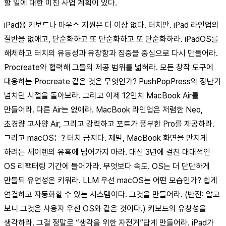
할 일에 대한 미친 사업 계획이 있다.
iPad용 키보드나 마우스 지원은 더 이상 없다. 터치만. iPad 라인업의
절반을 없애고, 단순화하고 또 단순화하고 또 단순화하라. iPadOS를
해체하고 터치의 유동성과 유창함과 집중을 중심으로 다시 만들어라.
Procreate와 협력해 그들의 제공 범위를 넓혀라. 모든 창작 도구에
대응하는 Procreate 같은 것은 무엇인가? PushPopPress의 장난기
넘치던 시절을 돌아보라. 그리고 이제 12인치 MacBook Air를
만들어라. 다른 Air는 없애라. MacBook 라인업은 저렴한 Neo,
초경량 고사양 Air, 그리고 강력하고 포트가 풍부한 Pro를 제공하라.
그리고 macOS는? 터치 금지다. 제발, MacBook 화면을 만지게
하려는 세이렌의 유혹에 넘어가지 마라. 대신 3년에 걸친 대대적인
OS 리팩터링 기간에 들어가라. 무엇보다 속도. OS는 더 단단하게
만들되 유연성은 키워라. LLM 우선 macOS는 어떤 모습인가? 쉽게
연결하고 자동화할 수 있는 시스템이다. 그것을 만들어라. (반전: 알고
보니 그것은 사용자 우선 OS와 같은 것이다.) 키보드의 유창성을
생각하라. 그걸 정말로 “생각을 위한 자전거”답게 만들어라. iPad가