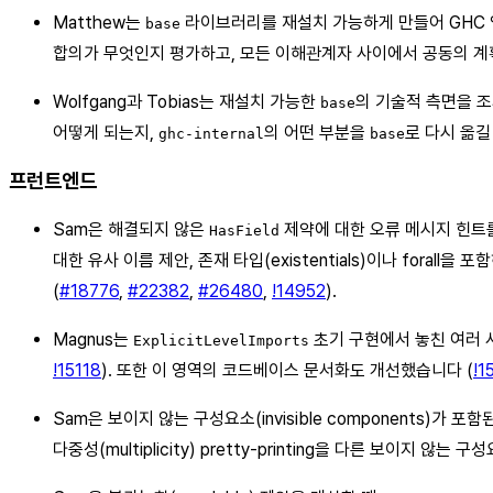
Matthew는
라이브러리를 재설치 가능하게 만들어 GHC
base
합의가 무엇인지 평가하고, 모든 이해관계자 사이에서 공동의 계
Wolfgang과 Tobias는 재설치 가능한
의 기술적 측면을 조
base
어떻게 되는지,
의 어떤 부분을
로 다시 옮길
ghc-internal
base
프런트엔드
Sam은 해결되지 않은
제약에 대한 오류 메시지 힌트
HasField
대한 유사 이름 제안, 존재 타입(existentials)이나 forall
(
#18776
,
#22382
,
#26480
,
!14952
).
Magnus는
초기 구현에서 놓친 여러 
ExplicitLevelImports
!15118
). 또한 이 영역의 코드베이스 문서화도 개선했습니다 (
!1
Sam은 보이지 않는 구성요소(invisible components)가 포
다중성(multiplicity) pretty-printing을 다른 보이지 않