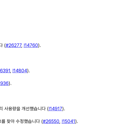
 (
#26277
,
!14760
).
6391
,
!14804
).
4936
).
 메모리 사용량을 개선했습니다 (
!14917
).
그를 찾아 수정했습니다 (
#26550
,
!15041
).