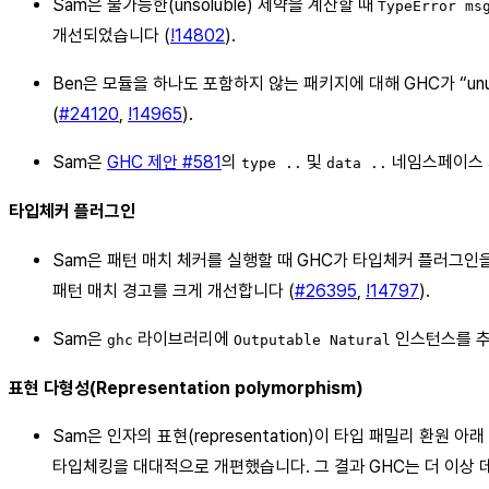
Sam은 불가능한(unsoluble) 제약을 계산할 때
TypeError ms
개선되었습니다 (
!14802
).
Ben은 모듈을 하나도 포함하지 않는 패키지에 대해 GHC가 “un
(
#24120
,
!14965
).
Sam은
GHC 제안 #581
의
및
네임스페이스 지정
type ..
data ..
타입체커 플러그인
Sam은 패턴 매치 체커를 실행할 때 GHC가 타입체커 플러그
패턴 매치 경고를 크게 개선합니다 (
#26395
,
!14797
).
Sam은
라이브러리에
인스턴스를 추
ghc
Outputable Natural
표현 다형성(Representation polymorphism)
Sam은 인자의 표현(representation)이 타입 패밀리 환원 아
타입체킹을 대대적으로 개편했습니다. 그 결과 GHC는 더 이상 데이터