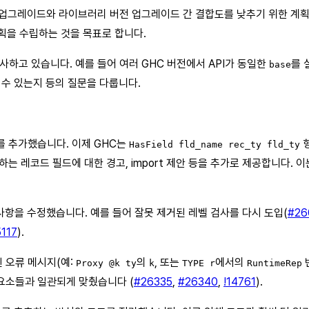
 업그레이드와 라이브러리 버전 업그레이드 간 결합도를 낮추기 위한 계
획을 수립하는 것을 목표로 합니다.
사하고 있습니다. 예를 들어 여러 GHC 버전에서 API가 동일한
를 
base
 수 있는지 등의 질문을 다룹니다.
를 추가했습니다. 이제 GHC는
형
HasField fld_name rec_ty fld_ty
을 포함하는 레코드 필드에 대한 경고, import 제안 등을 추가로 제공합니다. 
사항을 수정했습니다. 예를 들어 잘못 제거된 레벨 검사를 다시 도입(
#26
5117
).
함된 오류 메시지(예:
의
, 또는
에서의
Proxy @k ty
k
TYPE r
RuntimeRep
는 구성요소들과 일관되게 맞췄습니다 (
#26335
,
#26340
,
!14761
).