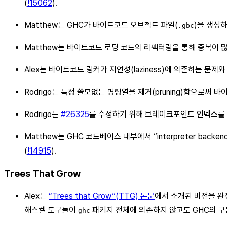
(
!15062
).
Matthew는 GHC가 바이트코드 오브젝트 파일(
)을 생성
.gbc
Matthew는 바이트코드 로딩 코드의 리팩터링을 통해 중복이 많
Alex는 바이트코드 링커가 지연성(laziness)에 의존하는 문제
Rodrigo는 특정 쓸모없는 명령열을 제거(pruning)함으로써
Rodrigo는
#26325
를 수정하기 위해 브레이크포인트 인덱스를
Matthew는 GHC 코드베이스 내부에서 “interpreter ba
(
!14915
).
Trees That Grow
Alex는
“Trees that Grow”(TTG) 논문
에서 소개된 비전을 완
해스켈 도구들이
패키지 전체에 의존하지 않고도 GHC의 구
ghc