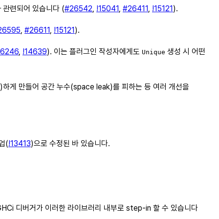
과 관련되어 있습니다 (
#26542
,
!15041
,
#26411
,
!15121
).
26595
,
#26611
,
!15121
).
6246
,
!14639
). 이는 플러그인 작성자에게도
생성 시 어떤
Unique
ict)하게 만들어 공간 누수(space leak)를 피하는 등 여러 개선을
업(
!13413
)으로 수정된 바 있습니다.
HCi 디버거가 이러한 라이브러리 내부로 step-in 할 수 있습니다