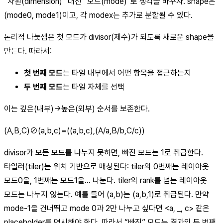
“차원(dimension)” 대신 “모드(mode)”로 생각을 바꾸자. shape은
(mode0, mode1)이고, 각 modex는 추가로 분할될 수 있다.
논리적 나눗셈은 첫 모드가 divisor(제수)가 되도록 새로운 shape을
만든다. 따라서:
첫 번째 모드
는 타일 내부에서 어떤 항목을 접근하는지
두 번째 모드
는 타일 자체를 선택
이는 깊은(내부)→높은(외부) 순서를 보존한다.
(A,B,C)⊘(a,b,c)=((a,b,c),(A/a,B/b,C/c))
divisor가 모든 모드를 나누지 못하면, 빠진 모드는 1로 취급한다.
타일러(tiler)는 위치 기반으로 매칭된다: tiler의 0번째는 레이아웃
모드0을, 1번째는 모드1을… 나눈다. tiler의 rank를 넘는 레이아웃
모드는 나누지 않는다. 예를 들어 (a,b)는 (a,b,1)로 취급된다. 만약
mode-1을 건너뛰고 mode 0과 2만 나누고 싶다면 <a, _, c> 같은
placeholder를 명시해야 한다. 따라서 “빠진” 모드는 결과의 두 번째