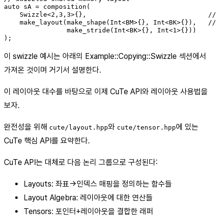
auto sA = composition(

    Swizzle<2,3,3>{},                               // 
    make_layout(make_shape(Int<BM>{}, Int<BK>{}),   // 
                make_stride(Int<BK>{}, Int<1>{}))

);
이 swizzle 예시는 아래의 Example::Copying::Swizzle 섹션에서
가져온 것이며 거기서 설명한다.
이 레이아웃 대수를 바탕으로 이제 CuTe API와 레이아웃 사용법을
보자.
완전성을 위해
와
에 있는
cute/layout.hpp
cute/tensor.hpp
CuTe 핵심 API를 요약한다.
CuTe API는 대체로 다음 논리 그룹으로 구성된다:
Layouts: 좌표→인덱스 매핑을 정의하는 함수들
Layout Algebra: 레이아웃에 대한 연산들
Tensors: 포인터+레이아웃을 결합한 래퍼