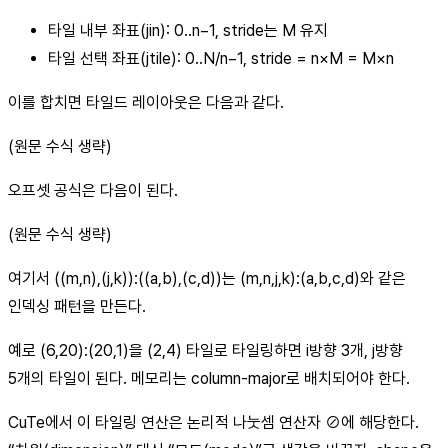
타일 내부 좌표(jin): 0..n−1, stride는 M 유지
타일 선택 좌표(jtile): 0..N/n−1, stride = n×M = M×n
이를 합치면 타일드 레이아웃은 다음과 같다.
(원문 수식 생략)
오프셋 공식은 다음이 된다.
(원문 수식 생략)
여기서 ((m,n),(j,k)):((a,b),(c,d))는 (m,n,j,k):(a,b,c,d)와 같은
인덱싱 패턴을 만든다.
예로 (6,20):(20,1)을 (2,4) 타일로 타일링하면 i방향 3개, j방향
5개의 타일이 된다. 메모리는 column-major로 배치되어야 한다.
CuTe에서 이 타일링 연산은 논리적 나눗셈 연산자 ⊘에 해당한다.