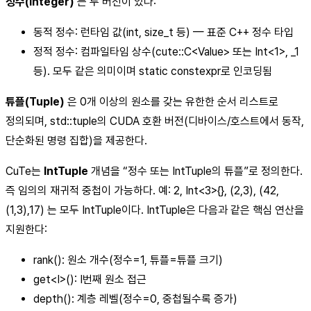
정수(Integer)
는 두 버전이 있다:
동적 정수: 런타임 값(int, size_t 등) — 표준 C++ 정수 타입
정적 정수: 컴파일타임 상수(cute::C
<Value>
또는 Int<1>, _1
등). 모두 같은 의미이며 static constexpr로 인코딩됨
튜플(Tuple)
은 0개 이상의 원소를 갖는 유한한 순서 리스트로
정의되며, std::tuple의 CUDA 호환 버전(디바이스/호스트에서 동작,
단순화된 명령 집합)을 제공한다.
CuTe는
IntTuple
개념을 “정수 또는 IntTuple의 튜플”로 정의한다.
즉 임의의 재귀적 중첩이 가능하다. 예: 2, Int<3>{}, (2,3), (42,
(1,3),17) 는 모두 IntTuple이다. IntTuple은 다음과 같은 핵심 연산을
지원한다:
rank(): 원소 개수(정수=1, 튜플=튜플 크기)
get
<I>
(): I번째 원소 접근
depth(): 계층 레벨(정수=0, 중첩될수록 증가)