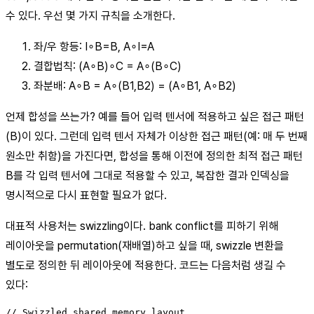
수 있다. 우선 몇 가지 규칙을 소개한다.
좌/우 항등: I∘B=B, A∘I=A
결합법칙: (A∘B)∘C = A∘(B∘C)
좌분배: A∘B = A∘(B1,B2) = (A∘B1, A∘B2)
언제 합성을 쓰는가? 예를 들어 입력 텐서에 적용하고 싶은 접근 패턴
(B)이 있다. 그런데 입력 텐서 자체가 이상한 접근 패턴(예: 매 두 번째
원소만 취함)을 가진다면, 합성을 통해 이전에 정의한 최적 접근 패턴
B를 각 입력 텐서에 그대로 적용할 수 있고, 복잡한 결과 인덱싱을
명시적으로 다시 표현할 필요가 없다.
대표적 사용처는 swizzling이다. bank conflict를 피하기 위해
레이아웃을 permutation(재배열)하고 싶을 때, swizzle 변환을
별도로 정의한 뒤 레이아웃에 적용한다. 코드는 다음처럼 생길 수
있다:
// Swizzled shared memory layout
