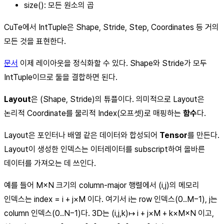
size(): 모든 원소의 곱
CuTe에서 IntTuple은 Shape, Stride, Step, Coordinates 등 거의
모든 것을 표현한다.
문서
이제 레이아웃을 정식화할 수 있다. Shape와 Stride가 모두
IntTuple이므로 둘을 결합하면 된다.
Layout
은 (Shape, Stride)의 튜플이다. 의미적으로 Layout은
논리적 Coordinate를 물리적 Index(오프셋)로 매핑하는
함수
다.
Layout은 포인터나 배열 같은 데이터와 합성되어
Tensor
를 만든다.
Layout이 생성한 인덱스는 이터레이터를 subscript하여 올바른
데이터를 가져오는 데 쓰인다.
예를 들어 M×N 크기의 column-major 행렬에서 (i,j)의 메모리
인덱스는 index = i + j×M 이다. 여기서 i는 row 인덱스(0..M−1), j는
column 인덱스(0..N−1)다. 3D는 (i,j,k)↦ i + j×M + k×M×N 이고,