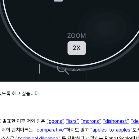
있도록 하고 싶습니다.
을 발표한 이후 저와 팀은
“goons”
,
“liars”
,
“morons”
,
“dishonest”
,
“de
, 저희 벤치마크는
“comparative”
하지도 않고
“apples-to-apples”
도 
는 스스로
“technical diligence”
를 자랑한다고 말하는 PlanetScal