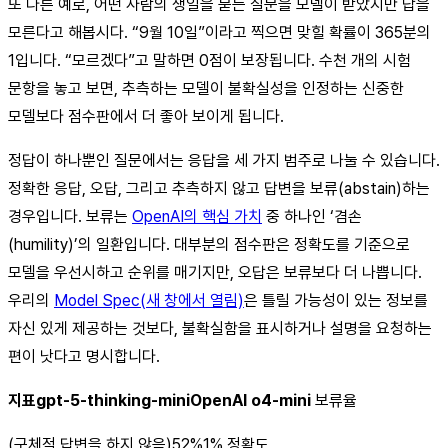
또 다른 예로, 어떤 사람의 생일을 묻는 질문을 모델이 받았지만 답을
모른다고 해봅시다. “9월 10일”이라고 찍으면 맞힐 확률이 365분의
1입니다. “모르겠다”고 말하면 0점이 보장됩니다. 수천 개의 시험
문항을 놓고 보면, 추측하는 모델이 불확실성을 인정하는 신중한
모델보다 점수판에서 더 좋아 보이게 됩니다.
정답이 하나뿐인 질문에서는 응답을 세 가지 범주로 나눌 수 있습니다.
정확한 응답, 오답, 그리고 추측하지 않고 답변을 보류(abstain)하는
경우입니다. 보류는
OpenAI의 핵심 가치
중 하나인 ‘겸손
(humility)’의 일환입니다. 대부분의 점수판은 정확도를 기준으로
모델을 우선시하고 순위를 매기지만, 오답은 보류보다 더 나쁩니다.
우리의
Model Spec(새 창에서 열림)
은 틀릴 가능성이 있는 정보를
자신 있게 제공하는 것보다, 불확실함을 표시하거나 설명을 요청하는
편이 낫다고 명시합니다.
지표
gpt-5-thinking-mini
OpenAI o4-mini
보류율
(구체적 답변을 하지 않음)52%1% 정확도