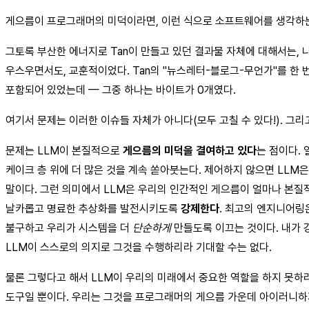
게으름이 프로그래머의 미덕이라면, 이런 식으로 소프트웨어를 생각하는
그토록 부산한 에너지로 Tan이 만들고 있던 결과물 자체에 대해서는, 나
우스우면서도, 교훈적이었다. Tan의 "뉴스레터-블로그-무언가"를 한 번 로드
포함되어 있었는데 — 그중 하나는 바이트가 0개였다.
여기서 문제는 이러한 이슈들 자체가 아니다(모두 고칠 수 있다!). 
문제는 LLM이 본질적으로
게으름의 미덕을 결여하고 있다
는 점이다.
케이크 층 위에 더 많은 것을 계속 쏟아붓는다. 제어하지 않으면 LLM
말이다. 그런 의미에서 LLM은 우리의 인간적인 게으름이 얼마나 본질적
날카롭고 명료한 추상화를 발전시키도록
강제한다
. 최고의 엔지니어링
불구하고 우리가 시스템을 더
단순하게
만들도록 이끄는 것이다. 내가
LLM이 스스로의 의지로 그것을 수행하리라 기대할 수는 없다.
물론 그렇다고 해서 LLM이 우리의 미래에서 중요한 역할을 하지 못하
도구일 뿐이다. 우리는 그것을 프로그래머의 게으름 가운데 아이러니하지 