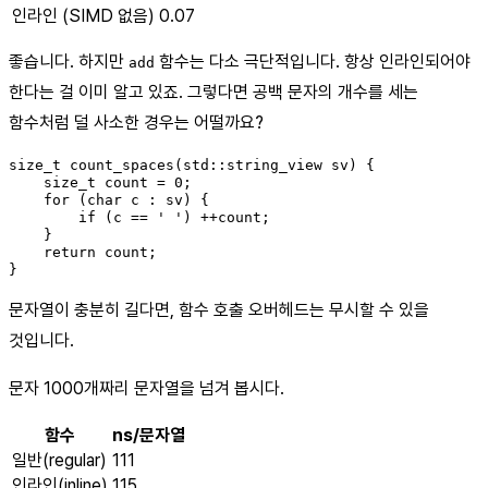
인라인 (SIMD 없음)
0.07
좋습니다. 하지만
함수는 다소 극단적입니다. 항상 인라인되어야
add
한다는 걸 이미 알고 있죠. 그렇다면 공백 문자의 개수를 세는
함수처럼 덜 사소한 경우는 어떨까요?
size_t count_spaces(std::string_view sv) {

    size_t count = 0;

    for (char c : sv) {

        if (c == ' ') ++count;

    }

    return count;

}
문자열이 충분히 길다면, 함수 호출 오버헤드는 무시할 수 있을
것입니다.
문자 1000개짜리 문자열을 넘겨 봅시다.
함수
ns/문자열
일반(regular)
111
인라인(inline)
115