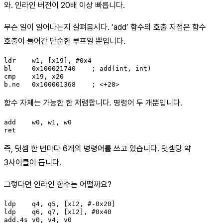
와. 인라인 버전이 20배 이상 빠릅니다.
무슨 일이 일어나는지 살펴봅시다. ‘add’ 함수의 호출 지점은 함수
호출이 들어간 단순한 루프일 뿐입니다.
ldr    w1, [x19], #0x4

bl     0x100021740    ; add(int, int)

cmp    x19, x20

b.ne   0x100001368    ; <+28>
함수 자체는 가능한 한 저렴합니다. 명령어 두 개뿐입니다.
add    w0, w1, w0

ret
즉, 덧셈 한 번마다 6개의 명령어를 쓰고 있습니다. 덧셈당 약
3사이클이 듭니다.
그렇다면 인라인 함수는 어떨까요?
ldp    q4, q5, [x12, #-0x20]

ldp    q6, q7, [x12], #0x40

add.4s v0, v4, v0
