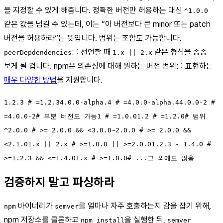
을 지정할 수 있게 해줍니다. 정확한 버전만 허용하는 대신
^1.0.0
같은 값을 넘길 수 있는데, 이는 “이 버전보다 큰 minor 또는 patch
버전을 허용하라”는 뜻입니다. 범위는 조합도 가능합니다.
를 선언할 때
같은 형식을 종종
peerDepdendencies
1.x || 2.x
보게 될 겁니다. npm은 의존성에 대해 원하는 버전 범위를 표현하는
매우 다양한 방법
을 지원합니다.
1.2.3 # =1.2.34.0.0-alpha.4 # =4.0.0-alpha.44.0.0-2 #
=4.0.0-2# 부분 버전도 가능1 # =1.0.01.2 # =1.2.0# 범위
^2.0.0 # >= 2.0.0 && <3.0.0~2.0.0 # >= 2.0.0 &&
<2.1.01.x || 2.x # >=1.0.0 || >=2.0.01.2.3 - 1.4.0 #
>=1.2.3 && <=1.4.01.x # >=1.0.0# ...그 외에도 많음
검증하지 말고 파싱하라
바이너리가
를 얼마나 자주 호출하는지 감을 잡기 위해,
npm
semver
npm 저장소를 클론하고
을 실행한 뒤,
npm install
semver