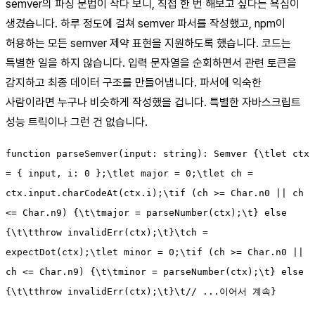
semver의 파싱 문법이 작다 보니, 직접 한 번 해보고 싶다는 욕심이
생겼습니다. 하루 정도에 걸쳐 semver 파서를 작성했고, npm이
허용하는 모든 semver 제약 표현을 지원하도록 했습니다. 코드는
특별한 일을 하지 않습니다. 입력 문자열을 순회하면서 관련 토큰을
감지하고 최종 데이터 구조를 만들어냅니다. 파서에 익숙한
사람이라면 누구나 비슷하게 작성했을 겁니다. 특별한 자바스크립트
성능 트릭이나 그런 건 없습니다.
function parseSemver(input: string): Semver {\tlet ctx
= { input, i: 0 };\tlet major = 0;\tlet ch =
ctx.input.charCodeAt(ctx.i);\tif (ch >= Char.n0 || ch
<= Char.n9) {\t\tmajor = parseNumber(ctx);\t} else
{\t\tthrow invalidErr(ctx);\t}\tch =
expectDot(ctx);\tlet minor = 0;\tif (ch >= Char.n0 ||
ch <= Char.n9) {\t\tminor = parseNumber(ctx);\t} else
{\t\tthrow invalidErr(ctx);\t}\t// ...이어서 계속}