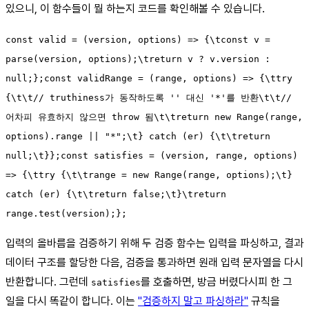
있으니, 이 함수들이 뭘 하는지 코드를 확인해볼 수 있습니다.
const valid = (version, options) => {\tconst v =
parse(version, options);\treturn v ? v.version :
null;};const validRange = (range, options) => {\ttry
{\t\t// truthiness가 동작하도록 '' 대신 '*'를 반환\t\t//
어차피 유효하지 않으면 throw 됨\t\treturn new Range(range,
options).range || "*";\t} catch (er) {\t\treturn
null;\t}};const satisfies = (version, range, options)
=> {\ttry {\t\trange = new Range(range, options);\t}
catch (er) {\t\treturn false;\t}\treturn
range.test(version);};
입력의 올바름을 검증하기 위해 두 검증 함수는 입력을 파싱하고, 결과
데이터 구조를 할당한 다음, 검증을 통과하면 원래 입력 문자열을 다시
반환합니다. 그런데
를 호출하면, 방금 버렸다시피 한 그
satisfies
일을 다시 똑같이 합니다. 이는
"검증하지 말고 파싱하라"
규칙을