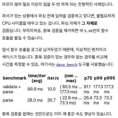
따르지 않아 필요 이상의 일을 두 번 하게 되는 전형적인 사례입니다.
파서가 있는 상황에서 파싱 전에 입력을 검증하고 있다면, 불필요하게
CPU 사이클을 태우고 있는 겁니다. 파싱 자체가
그 자체로
검증입니다. 무의미하죠. 중복 검증을 제거하면 약
번의 함수
9.8k
호출을 줄일 수 있습니다.
앞서 함수 호출을 로그로 남겨두었기 때문에, 이상적인 벤치마크
케이스가 있습니다. 중복 검증이 있는 경우와 없는 경우를 비교해
시간을 측정할 수 있죠. 여기서는
도구를 사용했습니다.
deno bench
time/iter
(min …
benchmark
iter/s
p75
p99
p995
(avg)
max)
validate +
( 85.5 ms …
91.1
177.3
177.3
99.9 ms
10.0
parse
177.3 ms)
ms
ms
ms
( 22.8 ms …
26.4
73.3
73.3
parse
28.0 ms
35.7
73.3 ms)
ms
ms
ms
중복 검증을 없애는 것만으로도 이미 꽤 좋은 속도 향상이 있습니다.