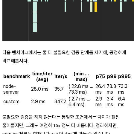
다음 벤치마크에서는 둘 다 불필요한 검증 단계를 제거해, 공정하게
비교해봅시다.
time/iter
(min …
benchmark
iter/s
p75
p99
p995
(avg)
max)
node-
( 22.8 ms …
26.4
73.3
73.3
28.0 ms
35.7
semver
73.3 ms)
ms
ms
ms
( 2.7 ms …
2.9
3.4
6.4
custom
2.9 ms
347.2
6.4 ms)
ms
ms
ms
불필요한 검증을 하지 않는다는 동일한 조건에서는 차이가 훨씬
줄어들지만, 그래도 여전히
정도 더 빠릅니다. 정리하자면,
10x
semver 체크는 현재보다
더 빠르게 만들 수 있습니다.