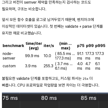
그리고 버전이 semver 제약을 만족하는지 검사하는 코드도
필요하며, 구조는 비슷합니다.
앞서 모든 함수 호출을 로그로 남겨두었기 때문에, 벤치마크에
이상적인 데이터셋이 있습니다. 첫 번째는 validate + parse 단계를
유지한 채로 비교했습니다.
time/iter
(min …
benchmark
iter/s
p75
p99
p995
(avg)
max)
node-
( 85.5 ms …
91.1
177.3
177.3
99.9 ms
10.0
semver
177.3 ms)
ms
ms
ms
( 3.7 ms …
4.0
4.7
6.1
custom
3.9 ms
255.3
6.1 ms)
ms
ms
ms
불필요한 validate 단계를 포함하고도, 커스텀 파서는
더
25x
빠릅니다. CPU 프로파일로 작업량을 보면 차이는 더 극명합니다.