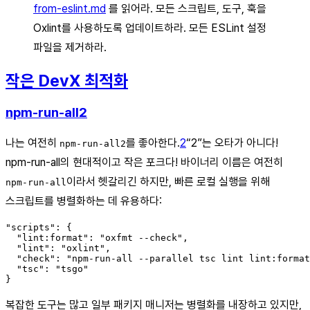
from-eslint.md
를 읽어라. 모든 스크립트, 도구, 훅을
Oxlint를 사용하도록 업데이트하라. 모든 ESLint 설정
파일을 제거하라.
작은 DevX 최적화
npm-run-all2
나는 여전히
를 좋아한다.
2
“2”는 오타가 아니다!
npm-run-all2
npm-run-all의 현대적이고 작은 포크다! 바이너리 이름은 여전히
이라서 헷갈리긴 하지만, 빠른 로컬 실행을 위해
npm-run-all
스크립트를 병렬화하는 데 유용하다:
"scripts": {

  "lint:format": "oxfmt --check",

  "lint": "oxlint",

  "check": "npm-run-all --parallel tsc lint lint:format
  "tsc": "tsgo"

복잡한 도구는 많고 일부 패키지 매니저는 병렬화를 내장하고 있지만,