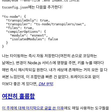
그리고
node/esm --env-file .env index.ts
에는 다음을 추가한다:
tsconfig.json
"ts-node": {

  "transpileOnly": true,

  "transpiler": "ts-node/transpilers/swc",

  "files": true,

  "compilerOptions": {

    "module": "esnext",

    "isolatedModules": false

  }

나는 타이핑하는 즉시 자동 저장한다(여전히 손으로 코딩하는
날에는). 변경이 Node.js 서비스에 영향을 주면, 키를 누를 때마다
매번 즉시 재시작되길 원한다. 내가 세상에 존재하는 거의 모든 걸 다
써본 느낌인데, 이 조합만큼 빠른 건 없었다. 트레이드오프 없이
이보다 좋은 게 있다면,
DM 부탁
.
여전히 훌륭함
이 주제에 대해 마지막으로 글을 쓴 이후
에도 매일 사용하는 도구들을