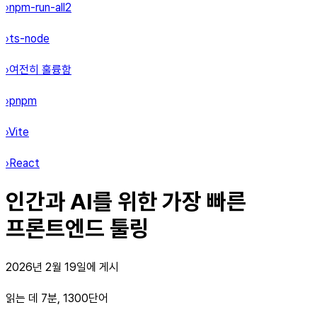
›npm-run-all2
›ts-node
›여전히 훌륭함
›pnpm
›Vite
›React
인간과 AI를 위한 가장 빠른
프론트엔드 툴링
2026년 2월 19일에 게시
읽는 데 7분, 1300단어