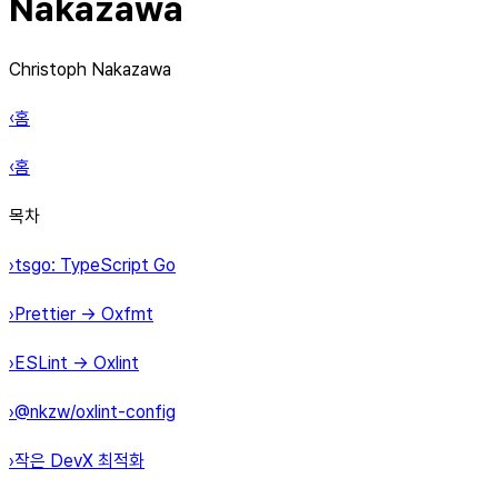
Nakazawa
Christoph Nakazawa
‹홈
‹홈
목차
›tsgo: TypeScript Go
›Prettier → Oxfmt
›ESLint → Oxlint
›@nkzw/oxlint-config
›작은 DevX 최적화