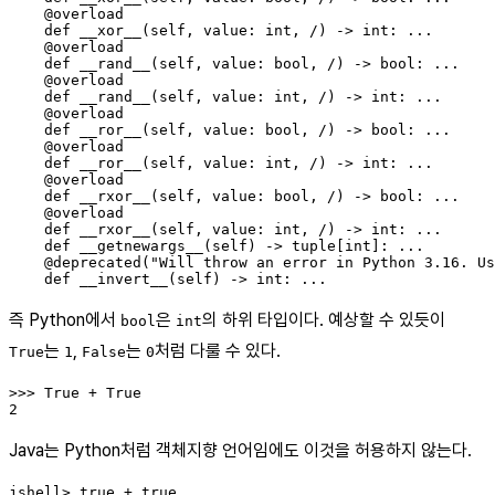
    @overload

    def __xor__(self, value: int, /) -> int: ...

    @overload

    def __rand__(self, value: bool, /) -> bool: ...

    @overload

    def __rand__(self, value: int, /) -> int: ...

    @overload

    def __ror__(self, value: bool, /) -> bool: ...

    @overload

    def __ror__(self, value: int, /) -> int: ...

    @overload

    def __rxor__(self, value: bool, /) -> bool: ...

    @overload

    def __rxor__(self, value: int, /) -> int: ...

    def __getnewargs__(self) -> tuple[int]: ...

    @deprecated("Will throw an error in Python 3.16. Us
즉 Python에서
은
의 하위 타입이다. 예상할 수 있듯이
bool
int
는
,
는
처럼 다룰 수 있다.
True
1
False
0
>>> True + True

Java는 Python처럼 객체지향 언어임에도 이것을 허용하지 않는다.
jshell> true + true
