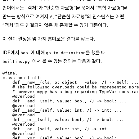
언어에서는 “객체”가 “단순한 자료형”을 묶어서 “복합 자료형”을
만드는 방식으로 여겨지고, “단순한 자료형”의 인스턴스는 어떤
“객체”와도 연결되지 않은 채 존재할 수 있기 때문이다.
이 설계 결정은 몇 가지 흥미로운 결과를 낳는다.
IDE에서
에 대해
을 했을 때
bool
go to definition
에서 볼 수 있는 정의는 다음과 같다.
builtins.pyi
@final

class bool(int):

    def __new__(cls, o: object = False, /) -> Self: ...

    # The following overloads could be represented more
    # however mypy has a bug regarding TypeVar constrai
    @overload

    def __and__(self, value: bool, /) -> bool: ...

    @overload

    def __and__(self, value: int, /) -> int: ...

    @overload

    def __or__(self, value: bool, /) -> bool: ...

    @overload

    def __or__(self, value: int, /) -> int: ...

    @overload

    def __xor__(self, value: bool, /) -> bool: ...
