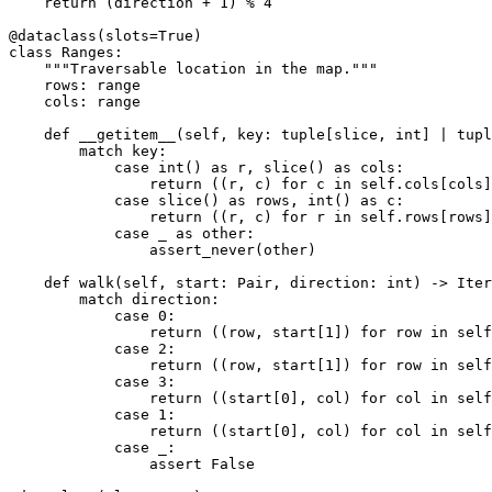
    return (direction + 1) % 4

@dataclass(slots=True)

class Ranges:

    """Traversable location in the map."""

    rows: range

    cols: range

    def __getitem__(self, key: tuple[slice, int] | tupl
        match key:

            case int() as r, slice() as cols:

                return ((r, c) for c in self.cols[cols]
            case slice() as rows, int() as c:

                return ((r, c) for r in self.rows[rows]
            case _ as other:

                assert_never(other)

    def walk(self, start: Pair, direction: int) -> Iter
        match direction:

            case 0:

                return ((row, start[1]) for row in self
            case 2:

                return ((row, start[1]) for row in self
            case 3:

                return ((start[0], col) for col in self
            case 1:

                return ((start[0], col) for col in self
            case _:

                assert False
