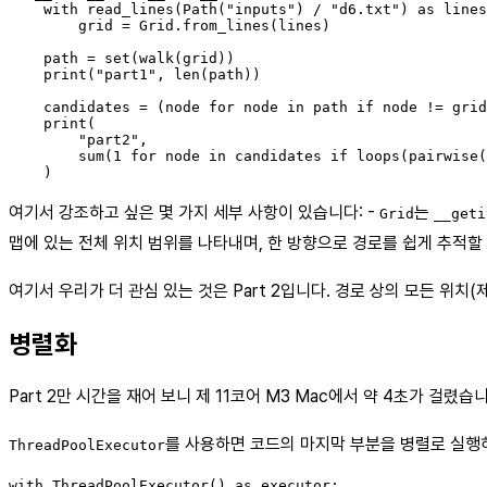
    with read_lines(Path("inputs") / "d6.txt") as lines
        grid = Grid.from_lines(lines)

    path = set(walk(grid))

    print("part1", len(path))

    candidates = (node for node in path if node != grid
    print(

        "part2",

        sum(1 for node in candidates if loops(pairwise(
여기서 강조하고 싶은 몇 가지 세부 사항이 있습니다: -
는
Grid
__geti
맵에 있는 전체 위치 범위를 나타내며, 한 방향으로 경로를 쉽게 추적할 
여기서 우리가 더 관심 있는 것은 Part 2입니다. 경로 상의 모든 위
병렬화
Part 2만 시간을 재어 보니 제 11코어 M3 Mac에서 약 4초가 걸렸
를 사용하면 코드의 마지막 부분을 병렬로 실행
ThreadPoolExecutor
with ThreadPoolExecutor() as executor:
