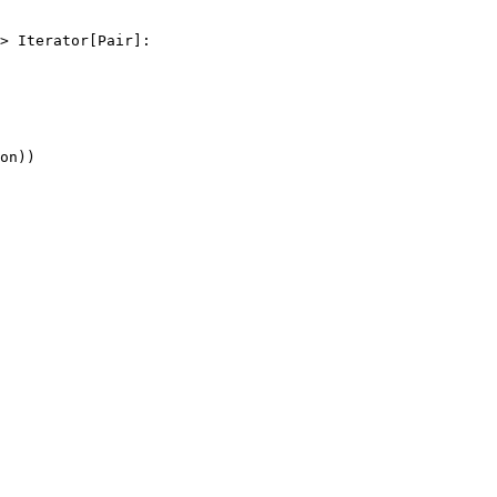
> Iterator[Pair]:

on))
