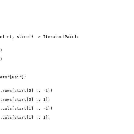
e[int, slice]) -> Iterator[Pair]:

)

)

ator[Pair]:

.rows[start[0] :: -1])

.rows[start[0] :: 1])

.cols[start[1] :: -1])

.cols[start[1] :: 1])
