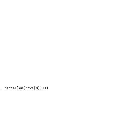
, range(len(rows[0]))))
