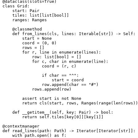
@dataclass(slots=True)

class Grid:

    start: Pair

    tiles: list[list[bool]]

    ranges: Ranges

    @classmethod

    def from_lines(cls, lines: Iterable[str]) -> Self:

        start = None

        coord = (0, 0)

        rows = []

        for r, line in enumerate(lines):

            row: list[bool] = []

            for c, char in enumerate(line):

                coord = (r, c)

                if char == "^":

                    start = coord

                row.append(char == "#")

            rows.append(row)

        assert start is not None

        return cls(start, rows, Ranges(range(len(rows))
    def __getitem__(self, key: Pair) -> bool:

        return self.tiles[key[0]][key[1]]

@contextmanager

def read_lines(path: Path) -> Iterator[Iterator[str]]:

    with path.open() as f:
