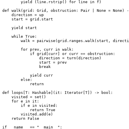
        yield (line.rstrip() for line in f)

def walk(grid: Grid, obstruction: Pair | None = None) -
    direction = up

    start = grid.start

    yield start

    while True:

        walk = pairwise(grid.ranges.walk(start, directi
        for prev, curr in walk:

            if grid[curr] or curr == obstruction:

                direction = turn(direction)

                start = prev

                break

            yield curr

        else:

            return

def loops[T: Hashable](it: Iterator[T]) -> bool:

    visited = set()

    for e in it:

        if e in visited:

            return True

        visited.add(e)

    return False

if __name__ == "__main__":
