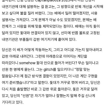
발사된다. 전임 선장은 Captainpalooza 2025에서 다른 선장이
내연기관에 대해 설명하는 걸 듣고는, 그 방향으로 반복 개선을 시작해
보고 싶다며 불을 질러 버렸다. 그는 배에서 밀려 떨어졌지만, 사용
설명서는 가져갔다. 그게 문제가 아닐 수도 있었겠지만, 문제는 배
전체가 그 사람을 위해 맞춤 제작되었다는 점이다. 배에는 아직 돛이
달려 있지만 돛대와 연결되어 있지 않고, 선미에 반쯤 볼트로 고정된
내연기관은 부품들이 갑판 여기저기에 흩어져 있다.
당신은 이 배가 어떻게 작동하는지, 그리고 어디로 가는지 알아내려고
갑판 아래로 내려간다. 그런데 아래층으로 이어지는 계단을
따라갔더니 somehow 돛대 안으로 들어가 버린다? 무슨 일이냐고
선원 한 명에게 묻는다. 그는 glitch를 일으키더니 "정말 맞는
말씀입니다! 제 접근 방식엔 결함이 있었지만, 더 나은 계단 구현을
여기 준비했습니다"라고 말한다. 돛대가 거꾸로 꺾여 버리고, 당신은
다시 처음 출발했던 바로 그 갑판 위로 돌아온다. 돛은 거꾸로 달려
있고, 당신의 "선원"은 자기가 얼마나 잘했는지 말해 주길 신나게
기다리고 있다.