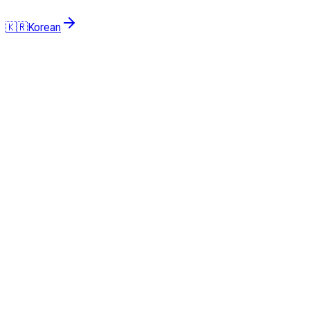
🇰🇷
Korean