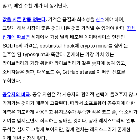
않고, 매일 수천 개가 더 생겨난다.
값을 치른 만큼 얻는다
.
가격은 품질과 희소성을
신호
해야 하며,
그렇게 해서 시장이 좋은 것과 나쁜 것을 가려낼 수 있어야 한다.
자체
집계에 따르면
세계에서 가장 널리 배포된 데이터베이스 엔진인
SQLite의 가격은, postinstall hook에 crypto miner를 심어 둔
일주일 된 typosquat과 똑같다. 존재하는 가장 가치 있는
라이브러리와 가장 위험한 라이브러리가 같은 숫자에 놓여 있고,
소비자들은 평판, 다운로드 수, GitHub stars로 이 빠진 신호를
우회한다.
공유지의 비극
.
공유 자원은 각 사용자의 합리적 선택이 돌려주지 않고
가져가는 것이기 때문에 고갈된다. 따라서 소프트웨어 공유지에 대한
예측은 과도하게 사용되고 유지보수가 부족한 작은 코드 풀, 즉 소비가
기여를 앞지르면서 쇠퇴하는 상태일 것이다. 공개 레지스트리의 일부
구석은 실제로 그렇게 보이지만, 집계 전체는 레지스트리가 존재한
이래 매년 성장해 왔다.