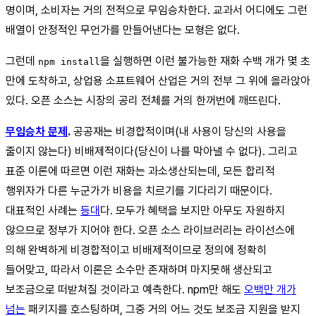
명이며, 소비자는 거의 전적으로 무임승차한다. 교과서 어디에도 그런
배열이 안정적인 무언가를 만들어낸다는 모형은 없다.
그런데
을 실행하면 이런 불가능한 재화 수백 개가 몇 초
npm install
만에 도착하고, 상업용 소프트웨어 산업은 거의 전부 그 위에 올라앉아
있다. 오픈 소스는 시장의 공리 전체를 거의 한꺼번에 깨뜨린다.
무임승차 문제
.
공공재는 비경합적이며(내 사용이 당신의 사용을
줄이지 않는다) 비배제적이다(당신이 나를 막아낼 수 없다). 그리고
표준 이론에 따르면 이런 재화는 과소생산되는데, 모든 합리적
행위자가 다른 누군가가 비용을 치르기를 기다리기 때문이다.
대표적인 사례는
등대
다. 모두가 혜택을 보지만 아무도 자원하지
않으므로 정부가 지어야 한다. 오픈 소스 라이브러리는 라이선스에
의해 완벽하게 비경합적이고 비배제적이므로 정의에 정확히
들어맞고, 따라서 이론은 소수만 존재하며 마지못해 생산되고
보조금으로 떠받쳐질 것이라고 예측한다. npm만 해도
오백만 개가
넘는
패키지를 호스팅하며, 그중 거의 어느 것도 보조금 지원을 받지