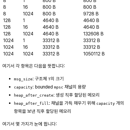
8
1
800 B
800 B
8
16
800 B
800 B
8
1024
800 B
9728 B
128
1
4640 B
4640 B
128
16
4640 B
4640 B
128
1024
4640 B
132608 B
1024
1
33312 B
33312 B
1024
16
33312 B
33312 B
1024
1024
33312 B
1050112 B
여기서 각 항목은 다음을 뜻합니다:
: 구조체
의 크기
msg_size
T
: bounded
채널의 용량
capacity
mpsc
: 생성 직후 할당된 메모리
heap_after_create
: 채널을 가득 채우기 위해
개의
heap_after_fill
capacity
항목을 보낸 직후 할당된 메모리
여기서 몇 가지가 눈에 띕니다: