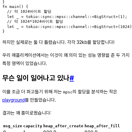
}

fn main() {

  // 약 1024바이트 할당

  let _ = tokio::sync::mpsc::channel::<BigStruct>(1);

  // 약 1024*1024바이트 할당

  let _ = tokio::sync::mpsc::channel::<BigStruct>(1024)
}
하지만 실제로는 둘 다 틀렸습니다. 각각 32kb를 할당합니다!
우리 애플리케이션에서는 이것이 꽤 의미 있는 성능 영향을 준 두 가지
특정 영역이 있었습니다.
무슨 일이 일어나고 있나
#
이를 조금 더 파고들기 위해 저는
의 할당을 분석하는 작은
mpsc
playground
를 만들었습니다.
결과는 꽤 흥미로웠습니다:
msg_size
capacity
heap_after_create
heap_after_fill