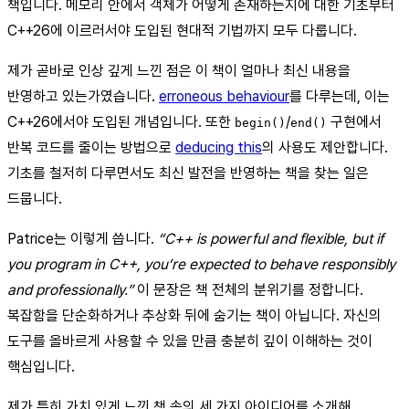
책입니다. 메모리 안에서 객체가 어떻게 존재하는지에 대한 기초부터
C++26에 이르러서야 도입된 현대적 기법까지 모두 다룹니다.
제가 곧바로 인상 깊게 느낀 점은 이 책이 얼마나 최신 내용을
반영하고 있는가였습니다.
erroneous behaviour
를 다루는데, 이는
C++26에서야 도입된 개념입니다. 또한
/
구현에서
begin()
end()
반복 코드를 줄이는 방법으로
deducing this
의 사용도 제안합니다.
기초를 철저히 다루면서도 최신 발전을 반영하는 책을 찾는 일은
드뭅니다.
Patrice는 이렇게 씁니다.
“C++ is powerful and flexible, but if
you program in C++, you’re expected to behave responsibly
and professionally.”
이 문장은 책 전체의 분위기를 정합니다.
복잡함을 단순화하거나 추상화 뒤에 숨기는 책이 아닙니다. 자신의
도구를 올바르게 사용할 수 있을 만큼 충분히 깊이 이해하는 것이
핵심입니다.
제가 특히 가치 있게 느낀 책 속의 세 가지 아이디어를 소개해