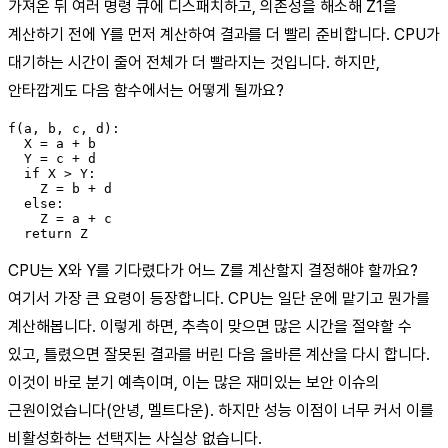
가져온 뒤 여러 명령 큐에 디스패치하고, 의존성을 해소해 Z1을
계산하기 전에 Y를 먼저 계산하여 결과를 더 빨리 준비합니다. CPU가
대기하는 시간이 줄어 전체가 더 빨라지는 것입니다. 하지만,
안타깝게도 다음 함수에서는 어떻게 될까요?
f(a, b, c, d):

  X = a + b

  Y = c + d

  if X > Y:

    Z = b + d

  else:

    Z = a + c

CPU는 X와 Y를 기다렸다가 어느 Z를 계산할지 결정해야 할까요?
여기서 가장 큰 요령이 등장합니다. CPU는 일단 운에 맡기고 뭔가를
계산해봅니다. 이렇게 하면, 추측이 맞으면 많은 시간을 절약할 수
있고, 틀렸으면 잘못된 결과를 버린 다음 올바른 계산을 다시 합니다.
이것이 바로 분기 예측이며, 이는 많은 재미있는 보안 이슈의
근원이었습니다(안녕, 멜트다운). 하지만 성능 이점이 너무 커서 이를
비활성화하는 선택지는 사실상 없습니다.