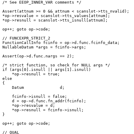
/* See EEOP_INNER_VAR comments */

Assert(attnum >= 0 && attnum < scanslot->tts_nvalid);

*op->resvalue = scanslot->tts_values[attnum];

*op->resnull = scanslot->tts_isnull[attnum];

op++; goto op->code;

// FUNCEXPR_STRICT_2

FunctionCallInfo fcinfo = op->d.func.fcinfo_data;

NullableDatum *args = fcinfo->args;

Assert(op->d.func.nargs == 2);

/* strict function, so check for NULL args */

if (args[0].isnull || args[1].isnull)

    *op->resnull = true;

else

{

    Datum		d;

    fcinfo->isnull = false;

    d = op->d.func.fn_addr(fcinfo);

    *op->resvalue = d;

    *op->resnull = fcinfo->isnull;

}

op++; goto op->code;

// QUAL
