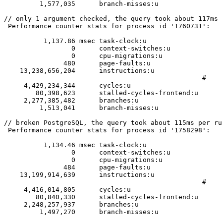
         1,577,035      branch-misses:u                
// only 1 argument checked, the query took about 117ms 
 Performance counter stats for process id '1760731':

          1,137.86 msec task-clock:u                   
                 0      context-switches:u             
                 0      cpu-migrations:u               
               480      page-faults:u                  
    13,238,656,204      instructions:u                 
                                                  #    
     4,429,234,344      cycles:u                       
        80,398,623      stalled-cycles-frontend:u      
     2,277,385,482      branches:u                     
         1,513,041      branch-misses:u                
// broken PostgreSQL, the query took about 115ms per ru
 Performance counter stats for process id '1758298':

          1,134.46 msec task-clock:u                   
                 0      context-switches:u             
                 0      cpu-migrations:u               
               484      page-faults:u                  
    13,199,914,639      instructions:u                 
                                                  #    
     4,416,014,805      cycles:u                       
        80,840,330      stalled-cycles-frontend:u      
     2,248,257,937      branches:u                     