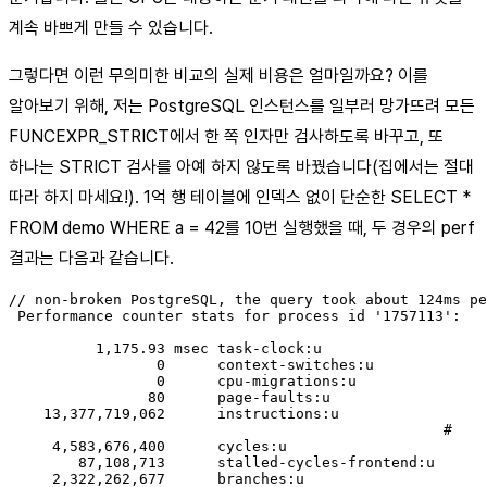
계속 바쁘게 만들 수 있습니다.
그렇다면 이런 무의미한 비교의 실제 비용은 얼마일까요? 이를
알아보기 위해, 저는 PostgreSQL 인스턴스를 일부러 망가뜨려 모든
FUNCEXPR_STRICT에서 한 쪽 인자만 검사하도록 바꾸고, 또
하나는 STRICT 검사를 아예 하지 않도록 바꿨습니다(집에서는 절대
따라 하지 마세요!). 1억 행 테이블에 인덱스 없이 단순한 SELECT *
FROM demo WHERE a = 42를 10번 실행했을 때, 두 경우의 perf
결과는 다음과 같습니다.
// non-broken PostgreSQL, the query took about 124ms pe
 Performance counter stats for process id '1757113':

          1,175.93 msec task-clock:u                   
                 0      context-switches:u             
                 0      cpu-migrations:u               
                80      page-faults:u                  
    13,377,719,062      instructions:u                 
                                                  #    
     4,583,676,400      cycles:u                       
        87,108,713      stalled-cycles-frontend:u      
     2,322,262,677      branches:u                     