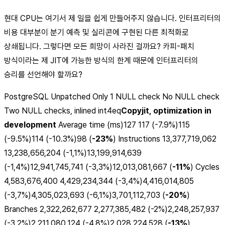
현대 CPU는 여기서 제 일을 쉽게 만들어주지 않습니다. 인터프리터의
비용 대부분이 분기 예측 및 실리콘에 구현된 다른 최적화로
상쇄됩니다. 그렇다면 모든 희망이 사라진 걸까요? 카피-패치
방식이라는 제 JIT에 가능한 방식의 한계 때문에 인터프리터의
승리를 선언해야 할까요?
PostgreSQL Unpatched Only 1 NULL check No NULL check
Two NULL checks, inlined int4eq
Copyjit, optimization in
development
Average time (ms)127 117 (-7.9%)115
(-9.5%)114 (-10.3%)98 (
-23%
) Instructions 13,377,719,062
13,238,656,204 (-1,1%)13,199,914,639
(-1,4%)12,941,745,741 (-3,3%)12,013,081,667 (
-11%
) Cycles
4,583,676,400 4,429,234,344 (-3,4%)4,416,014,805
(-3,7%)4,305,023,693 (-6,1%)3,701,112,703 (
-20%
)
Branches 2,322,262,677 2,277,385,482 (-2%)2,248,257,937
(-3,2%)2,211,080,124 (-4,8%)2,028,224,528 (
-13%
)