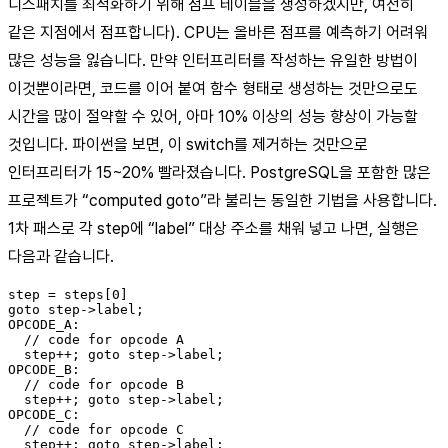
디스패치를 최적화하기 위해 점프 테이블을 생성하겠지만, 여전히
같은 지점에서 점프합니다). CPU는 올바른 점프를 예측하기 어려워
많은 성능을 잃습니다. 만약 인터프리터를 작성하는 유일한 방법이
이것뿐이라면, 코드를 이어 붙여 함수 형태로 생성하는 것만으로도
시간을 많이 절약할 수 있어, 아마 10% 이상의 성능 향상이 가능할
것입니다. 파이썬을 보면, 이 switch를 제거하는 것만으로
인터프리터가 15~20% 빨라졌습니다. PostgreSQL을 포함한 많은
프로젝트가 “computed goto”라 불리는 동일한 기법을 사용합니다.
1차 패스로 각 step에 “label” 대상 주소를 채워 넣고 나면, 실행은
다음과 같습니다.
step = steps[0]

goto step->label;

OPCODE_A:

  // code for opcode A

  step++; goto step->label;

OPCODE_B:

  // code for opcode B

  step++; goto step->label;

OPCODE_C:

  // code for opcode C

  step++; goto step->label;
