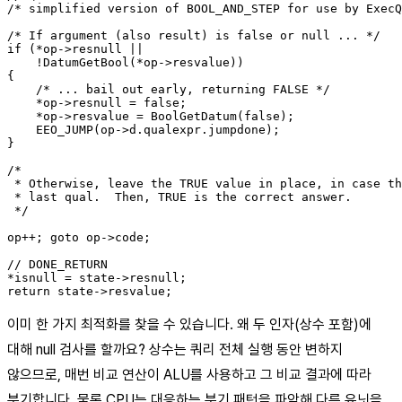
/* simplified version of BOOL_AND_STEP for use by ExecQ
/* If argument (also result) is false or null ... */

if (*op->resnull ||

    !DatumGetBool(*op->resvalue))

{

    /* ... bail out early, returning FALSE */

    *op->resnull = false;

    *op->resvalue = BoolGetDatum(false);

    EEO_JUMP(op->d.qualexpr.jumpdone);

}

/*

 * Otherwise, leave the TRUE value in place, in case th
 * last qual.  Then, TRUE is the correct answer.

 */

op++; goto op->code;

// DONE_RETURN

*isnull = state->resnull;

이미 한 가지 최적화를 찾을 수 있습니다. 왜 두 인자(상수 포함)에
대해 null 검사를 할까요? 상수는 쿼리 전체 실행 동안 변하지
않으므로, 매번 비교 연산이 ALU를 사용하고 그 비교 결과에 따라
분기합니다. 물론 CPU는 대응하는 분기 패턴을 파악해 다른 유닛을