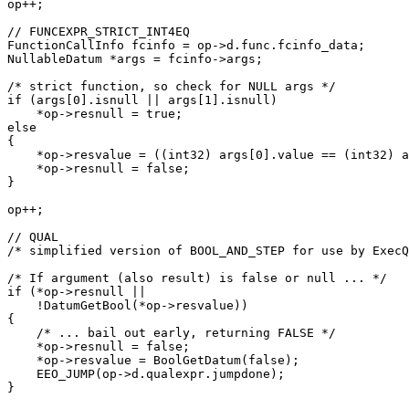
op++;

// FUNCEXPR_STRICT_INT4EQ

FunctionCallInfo fcinfo = op->d.func.fcinfo_data;

NullableDatum *args = fcinfo->args;

/* strict function, so check for NULL args */

if (args[0].isnull || args[1].isnull)

    *op->resnull = true;

else

{

    *op->resvalue = ((int32) args[0].value == (int32) a
    *op->resnull = false;

}

op++;

// QUAL

/* simplified version of BOOL_AND_STEP for use by ExecQ
/* If argument (also result) is false or null ... */

if (*op->resnull ||

    !DatumGetBool(*op->resvalue))

{

    /* ... bail out early, returning FALSE */

    *op->resnull = false;

    *op->resvalue = BoolGetDatum(false);

    EEO_JUMP(op->d.qualexpr.jumpdone);

}
