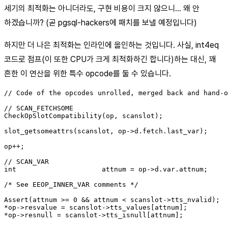
세기의 최적화는 아니더라도, 구현 비용이 크지 않으니… 왜 안
하겠습니까? (곧 pgsql-hackers에 패치를 보낼 예정입니다)
하지만 더 나은 최적화는 인라인에 올인하는 것입니다. 사실, int4eq
코드로 점프(이 또한 CPU가 크게 최적화하긴 합니다)하는 대신, 꽤
흔한 이 연산을 위한 특수 opcode를 둘 수 있습니다.
// Code of the opcodes unrolled, merged back and hand-o
// SCAN_FETCHSOME

CheckOpSlotCompatibility(op, scanslot);

slot_getsomeattrs(scanslot, op->d.fetch.last_var);

op++;

// SCAN_VAR

int			attnum = op->d.var.attnum;

/* See EEOP_INNER_VAR comments */

Assert(attnum >= 0 && attnum < scanslot->tts_nvalid);

*op->resvalue = scanslot->tts_values[attnum];

*op->resnull = scanslot->tts_isnull[attnum];
