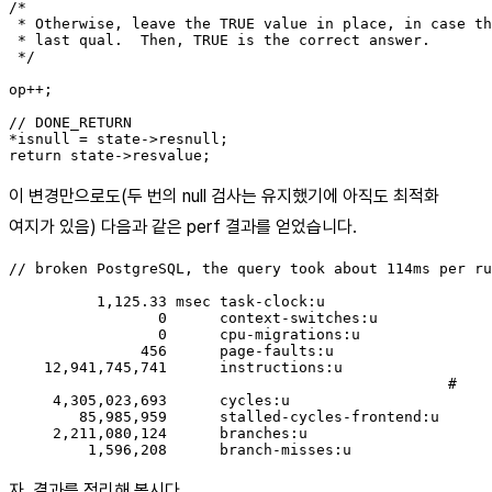
/*

 * Otherwise, leave the TRUE value in place, in case th
 * last qual.  Then, TRUE is the correct answer.

 */

op++;

// DONE_RETURN

*isnull = state->resnull;

이 변경만으로도(두 번의 null 검사는 유지했기에 아직도 최적화
여지가 있음) 다음과 같은 perf 결과를 얻었습니다.
// broken PostgreSQL, the query took about 114ms per ru
          1,125.33 msec task-clock:u                   
                 0      context-switches:u             
                 0      cpu-migrations:u               
               456      page-faults:u                  
    12,941,745,741      instructions:u                 
                                                  #    
     4,305,023,693      cycles:u                       
        85,985,959      stalled-cycles-frontend:u      
     2,211,080,124      branches:u                     
자, 결과를 정리해 봅시다.