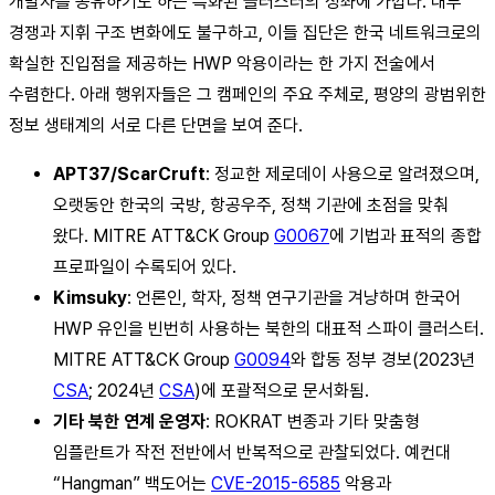
개발자를 공유하기도 하는 특화된 클러스터의 성좌에 가깝다. 내부
경쟁과 지휘 구조 변화에도 불구하고, 이들 집단은 한국 네트워크로의
확실한 진입점을 제공하는 HWP 악용이라는 한 가지 전술에서
수렴한다. 아래 행위자들은 그 캠페인의 주요 주체로, 평양의 광범위한
정보 생태계의 서로 다른 단면을 보여 준다.
APT37/ScarCruft
: 정교한 제로데이 사용으로 알려졌으며,
오랫동안 한국의 국방, 항공우주, 정책 기관에 초점을 맞춰
왔다. MITRE ATT&CK Group
G0067
에 기법과 표적의 종합
프로파일이 수록되어 있다.
Kimsuky
: 언론인, 학자, 정책 연구기관을 겨냥하며 한국어
HWP 유인을 빈번히 사용하는 북한의 대표적 스파이 클러스터.
MITRE ATT&CK Group
G0094
와 합동 정부 경보(2023년
CSA
; 2024년
CSA
)에 포괄적으로 문서화됨.
기타 북한 연계 운영자
: ROKRAT 변종과 기타 맞춤형
임플란트가 작전 전반에서 반복적으로 관찰되었다. 예컨대
“Hangman” 백도어는
CVE-2015-6585
악용과