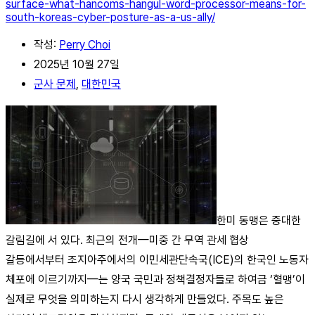
surface-what-hancoms-hangul-word-processor-means-for-
south-koreas-cyber-posture-as-a-us-ally/
작성:
Perry Choi
2025년 10월 27일
군사 문제
,
대한민국
한미 동맹은 중대한
갈림길에 서 있다. 최근의 전개—미중 간 무역 관세 협상
갈등에서부터 조지아주에서의 이민세관단속국(ICE)의 한국인 노동자
체포에 이르기까지—는 양국 국민과 정책결정자들로 하여금 ‘혈맹’이
실제로 무엇을 의미하는지 다시 생각하게 만들었다. 주목도 높은