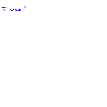
🇰🇷
Korean