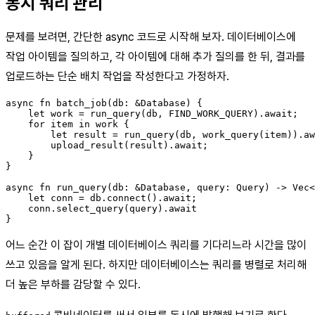
동시 쿼리 관리
문제를 보려면, 간단한 async 코드로 시작해 보자. 데이터베이스에
작업 아이템을 질의하고, 각 아이템에 대해 추가 질의를 한 뒤, 결과를
업로드하는 단순 배치 작업을 작성한다고 가정하자.
async fn batch_job(db: &Database) {

    let work = run_query(db, FIND_WORK_QUERY).await;

    for item in work {

        let result = run_query(db, work_query(item)).aw
        upload_result(result).await;

    }

}

async fn run_query(db: &Database, query: Query) -> Vec<
    let conn = db.connect().await;

    conn.select_query(query).await

어느 순간 이 잡이 개별 데이터베이스 쿼리를 기다리느라 시간을 많이
쓰고 있음을 알게 된다. 하지만 데이터베이스는 쿼리를 병렬로 처리해
더 높은 부하를 감당할 수 있다.