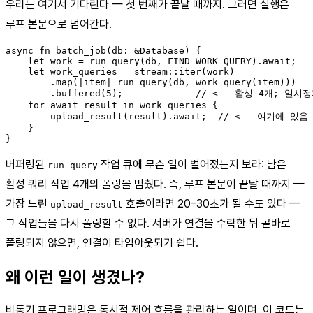
우리는 여기서 기다린다 — 첫 번째가 끝날 때까지. 그러면 실행은
루프 본문으로 넘어간다.
async fn batch_job(db: &Database) {

    let work = run_query(db, FIND_WORK_QUERY).await;

    let work_queries = stream::iter(work)

        .map(|item| run_query(db, work_query(item)))

        .buffered(5);             // <-- 활성 4개; 일시정
    for await result in work_queries {

        upload_result(result).await;  // <-- 여기에 있음

    }

버퍼링된
작업 큐에 무슨 일이 벌어졌는지 보라: 남은
run_query
활성 쿼리 작업 4개의 폴링을 멈췄다. 즉, 루프 본문이 끝날 때까지 —
가장 느린
호출이라면 20–30초가 될 수도 있다 —
upload_result
그 작업들을 다시 폴링할 수 없다. 서버가 연결을 수락한 뒤 곧바로
폴링되지 않으면, 연결이 타임아웃되기 쉽다.
왜 이런 일이 생겼나?
비동기 프로그래밍은 동시적 제어 흐름을 관리하는 일이며, 이 코드는