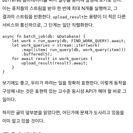
콤비네이터를 써서 일부를 동시에 발행해 보기로 한다.
buffered
이는 퓨처들의 스트림을 받아 한 번에 최대 N개를 실행하고, 그
결과의 스트림을 반환한다.
는 용량이 더 적은 다른
upload_result
서비스와 통신하므로, 그 단계는 일단 직렬화한다.
async fn batch_job(db: &Database) {

    let work = run_query(db, FIND_WORK_QUERY).await;

    let work_queries = stream::iter(work)

        .map(|item| run_query(db, work_query(item)))

        .buffered(5);

    for await result in work_queries {

        upload_result(result).await;

    }

보기에도 좋고, 우리가 하려는 일을 정확히 표현한다. 이렇게 동작을
구성해 내는 것은 표현력 있는 고수준 동시성 API가 해야 할 바로 그
일이다.
하지만 글의 앞부분을 읽었다면, 어딘가에 문제가 도사리고 있음을
이미 알고 있을 것이다.