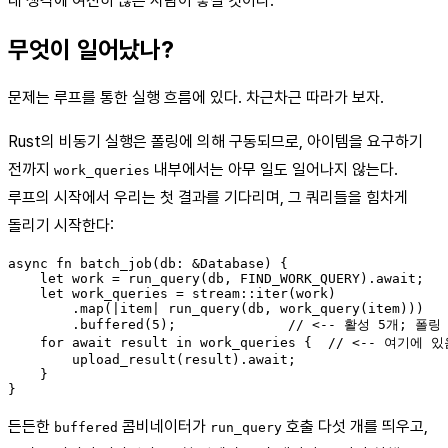
내 생각에 여전히 많은 사람이 놓칠 것이다.
무엇이 일어났나?
문제는 루프를 통한 실행 흐름에 있다. 차근차근 따라가 보자.
Rust의 비동기 실행은 폴링에 의해 구동되므로, 아이템을 요구하기
전까지
내부에서는 아무 일도 일어나지 않는다.
work_queries
루프의 시작에서 우리는 첫 결과를 기다리며, 그 쿼리들을 힘차게
돌리기 시작한다:
async fn batch_job(db: &Database) {

    let work = run_query(db, FIND_WORK_QUERY).await;

    let work_queries = stream::iter(work)

        .map(|item| run_query(db, work_query(item)))

        .buffered(5);              // <-- 활성 5개; 폴링 
    for await result in work_queries {  // <-- 여기에 있
        upload_result(result).await;

    }

든든한
콤비네이터가
호출 다섯 개를 띄우고,
buffered
run_query