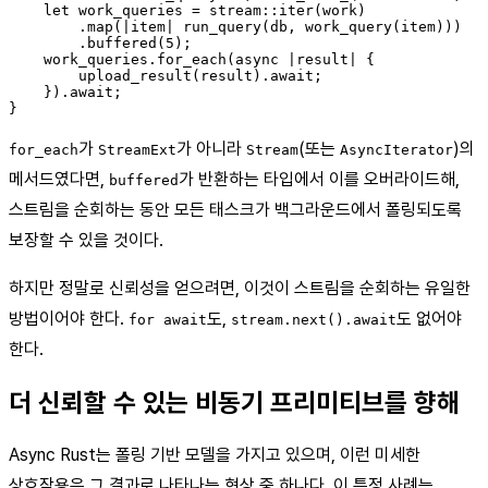
    let work_queries = stream::iter(work)

        .map(|item| run_query(db, work_query(item)))

        .buffered(5);

    work_queries.for_each(async |result| {

        upload_result(result).await;

    }).await;

가
가 아니라
(또는
)의
for_each
StreamExt
Stream
AsyncIterator
메서드였다면,
가 반환하는 타입에서 이를 오버라이드해,
buffered
스트림을 순회하는 동안 모든 태스크가 백그라운드에서 폴링되도록
보장할 수 있을 것이다.
하지만 정말로 신뢰성을 얻으려면, 이것이 스트림을 순회하는 유일한
방법이어야 한다.
도,
도 없어야
for await
stream.next().await
한다.
더 신뢰할 수 있는 비동기 프리미티브를 향해
Async Rust는 폴링 기반 모델을 가지고 있으며, 이런 미세한
상호작용은 그 결과로 나타나는 현상 중 하나다. 이 특정 사례는