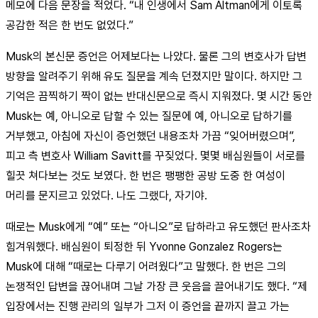
메모에 다음 문장을 적었다. “내 인생에서 Sam Altman에게 이토록
공감한 적은 한 번도 없었다.”
Musk의 본신문 증언은 어제보다는 나았다. 물론 그의 변호사가 답변
방향을 알려주기 위해 유도 질문을 계속 던졌지만 말이다. 하지만 그
기억은 끔찍하기 짝이 없는 반대신문으로 즉시 지워졌다. 몇 시간 동안
Musk는 예, 아니오로 답할 수 있는 질문에 예, 아니오로 답하기를
거부했고, 아침에 자신이 증언했던 내용조차 가끔 “잊어버렸으며”,
피고 측 변호사 William Savitt를 꾸짖었다. 몇몇 배심원들이 서로를
힐끗 쳐다보는 것도 보였다. 한 번은 팽팽한 공방 도중 한 여성이
머리를 문지르고 있었다. 나도 그랬다, 자기야.
때로는 Musk에게 “예” 또는 “아니오”로 답하라고 유도했던 판사조차
힘겨워했다. 배심원이 퇴정한 뒤 Yvonne Gonzalez Rogers는
Musk에 대해 “때로는 다루기 어려웠다”고 말했다. 한 번은 그의
논쟁적인 답변을 끊어내며 그날 가장 큰 웃음을 끌어내기도 했다. “제
입장에서는 진행 관리의 일부가 그저 이 증언을 끝까지 끌고 가는