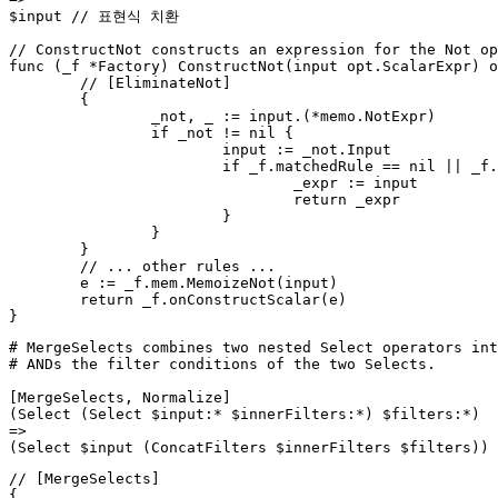
// ConstructNot constructs an expression for the Not op
func (_f *Factory) ConstructNot(input opt.ScalarExpr) o
	// [EliminateNot]

	{

		_not, _ := input.(*memo.NotExpr)

		if _not != nil {

			input := _not.Input

			if _f.matchedRule == nil || _f.matchedRule(opt.EliminateNot) {

				_expr := input

				return _expr

			}

		}

	}

	// ... other rules ...

	e := _f.mem.MemoizeNot(input)

	return _f.onConstructScalar(e)

# MergeSelects combines two nested Select operators int
# ANDs the filter conditions of the two Selects.

[MergeSelects, Normalize]

(Select (Select $input:* $innerFilters:*) $filters:*)

=>

// [MergeSelects]

{
