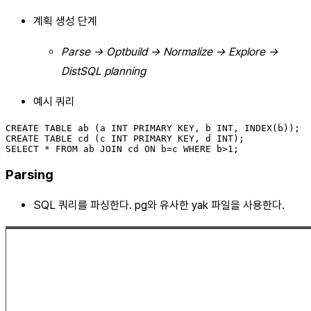
계획 생성 단계
Parse -> Optbuild -> Normalize -> Explore ->
DistSQL planning
예시 쿼리
CREATE TABLE ab (a INT PRIMARY KEY, b INT, INDEX(b));

CREATE TABLE cd (c INT PRIMARY KEY, d INT);

Parsing
SQL 쿼리를 파싱한다. pg와 유사한 yak 파일을 사용한다.