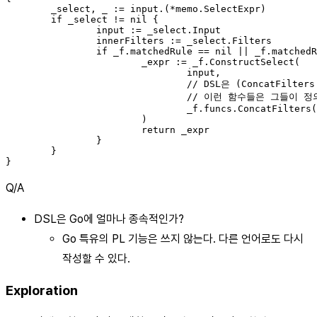
	_select, _ := input.(*memo.SelectExpr)

	if _select != nil {

		input := _select.Input

		innerFilters := _select.Filters

		if _f.matchedRule == nil || _f.matchedRule(opt.MergeSelects) {

			_expr := _f.ConstructSelect(

				input,

				// DSL은 (ConcatFilters 같은) 임의의 Go 함수를 호출할 수 있게 해주며

				// 이런 함수들은 그들이 정의한다.

				_f.funcs.ConcatFilters(innerFilters, filters),

			)

			return _expr

		}

	}

Q/A
DSL은 Go에 얼마나 종속적인가?
Go 특유의 PL 기능은 쓰지 않는다. 다른 언어로도 다시
작성할 수 있다.
Exploration