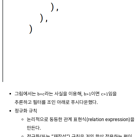
그림에서는
라는 사실을 이용해,
이면
임을
b=c
b>1
c>1
추론하고 필터를 조인 아래로 푸시다운했다.
정규화 규칙
논리적으로 동등한 관계 표현식(relation expression)을
만든다.
정규화(또는 “재작성”) 규칙은 거의 항상 적용하는 편이