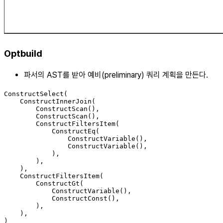
Optbuild
파서의 AST를 받아 예비(preliminary) 쿼리 계획을 만든다.
ConstructSelect(

    ConstructInnerJoin(

        ConstructScan(),

        ConstructScan(),

        ConstructFiltersItem(

            ConstructEq(

                ConstructVariable(),

                ConstructVariable(),

            ),

        ),

    ),

    ConstructFiltersItem(

        ConstructGt(

            ConstructVariable(),

            ConstructConst(),

        ),

    ),
