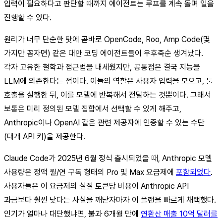
입력이 필요하다고 판단할 때까지 에이전트는 루프를 계속 돌며 일을
진행할 수 있다.
원리가 너무 단순한 탓에 곧바로 OpenCode, Roo, Amp Code(몇
가지만 꼽자면) 같은 대안 코딩 에이전트들이 우후죽순 생겨났다.
각자 고유한 철학과 접근법을 내세웠지만, 공통점은 결국 지능을
LLM에 의존한다는 점이다. 이들의 역할은 사용자 입력을 모으고, 툴
호출을 실행한 뒤, 이를 모델에 반복해서 전달하는 것뿐이다. 그래서
보통은 미리 정의된 모델 집합에서 선택할 수 있게 해주고,
Anthropic이나 OpenAI 같은 관련 제공자에 인증할 수 있는 수단
(대개 API 키)을 제공한다.
Claude Code가 2025년 6월 정식 출시되었을 때, Anthropic 모델
사용량은 정액 월/연 구독 형태의 Pro 및 Max 요금제에
포함되었다
.
사용자들은 이 요금제의 실질 토큰당 비용이 Anthropic API
과금보다 훨씬 낮다는 사실을 깨닫자마자 이 플랜을 빠르게 채택했다.
인기가 얼마나 대단했냐면, 불과 6개월 만에
연환산 매출 10억 달러를