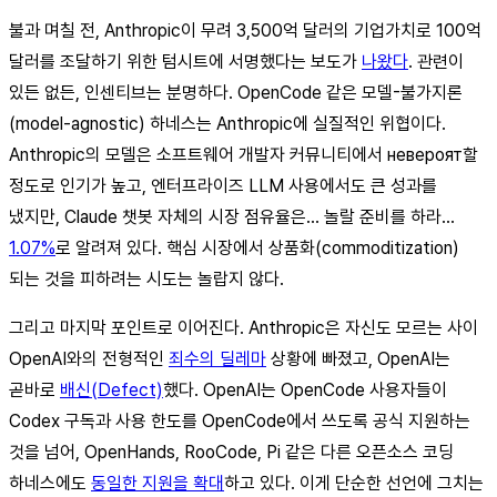
불과 며칠 전, Anthropic이 무려 3,500억 달러의 기업가치로 100억
달러를 조달하기 위한 텀시트에 서명했다는 보도가
나왔다
. 관련이
있든 없든, 인센티브는 분명하다. OpenCode 같은 모델-불가지론
(model-agnostic) 하네스는 Anthropic에 실질적인 위협이다.
Anthropic의 모델은 소프트웨어 개발자 커뮤니티에서 невероят할
정도로 인기가 높고, 엔터프라이즈 LLM 사용에서도 큰 성과를
냈지만, Claude 챗봇 자체의 시장 점유율은… 놀랄 준비를 하라…
1.07%
로 알려져 있다. 핵심 시장에서 상품화(commoditization)
되는 것을 피하려는 시도는 놀랍지 않다.
그리고 마지막 포인트로 이어진다. Anthropic은 자신도 모르는 사이
OpenAI와의 전형적인
죄수의 딜레마
상황에 빠졌고, OpenAI는
곧바로
배신(Defect)
했다. OpenAI는 OpenCode 사용자들이
Codex 구독과 사용 한도를 OpenCode에서 쓰도록 공식 지원하는
것을 넘어, OpenHands, RooCode, Pi 같은 다른 오픈소스 코딩
하네스에도
동일한 지원을 확대
하고 있다. 이게 단순한 선언에 그치는