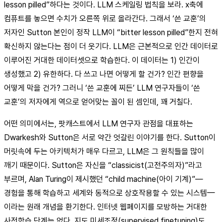
lesson pilled”하다는 것이다. LLM 스케일링 법칙을 보라. x축에
컴퓨트를 놓으면 수치가 오른쪽 위로 올라간다. 그래서 ‘쓴 교훈’의
저자인 Sutton 본인이 정작 LLM이 “bitter lesson pilled”한지 전혀
확신하지 않는다는 점이 더 웃기다. LLM은 근본적으로 인간 데이터로
이루어진 거대한 데이터셋으로 학습한다. 이 데이터는 1) 인간이
생성했고 2) 유한하다. 다 쓰고 나면 어떻게 할 건가? 인간 편향을
어떻게 막을 건가? 그러니 ‘쓴 교훈에 찌든’ LLM 연구자들이 ‘쓴
교훈’의 저자에게 역으로 얻어맞는 꼴이 된 셈인데, 꽤 거칠다.
어떤 의미에서는, 팟캐스트에서 LLM 연구자 관점을 대표하는
Dwarkesh와 Sutton은 서로 약간 엇갈린 이야기를 한다. Sutton이
머릿속에 두는 아키텍처가 매우 다르고, LLM은 그 원칙들을 많이
깨기 때문이다. Sutton은 자신을 “classicist(고전주의자)”라고
부르며, Alan Turing이 제시했던 “child machine(아이 기계)”—
경험을 통해 학습하고 세계와 동적으로 상호작용할 수 있는 시스템—
이라는 원래 개념을 환기한다. 인터넷 웹페이지를 모방하는 거대한
사전학습 단계는 없다. 지도 미세조정(supervised finetuning)도