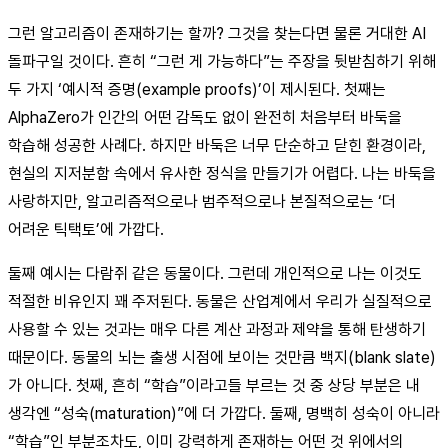
그런 알고리즘이 존재하기는 할까? 그것을 찾는다면 물론 거대한 AI
돌파구일 것이다. 흔히 “그런 게 가능하다”는 주장을 뒷받침하기 위해
두 가지 ‘예시적 증명(example proofs)’이 제시된다. 첫째는
AlphaZero가 인간의 어떤 감독도 없이 완전히 처음부터 바둑을
학습해 성공한 사례다. 하지만 바둑은 너무 단순하고 닫힌 환경이라,
현실의 지저분함 속에서 유사한 정식을 만들기가 어렵다. 나는 바둑을
사랑하지만, 알고리즘적으로나 범주적으로나 본질적으로는 ‘더
어려운 틱택토’에 가깝다.
둘째 예시는 다람쥐 같은 동물이다. 그런데 개인적으로 나는 이것도
적절한 비유인지 꽤 주저된다. 동물은 산업계에서 우리가 실질적으로
사용할 수 있는 것과는 매우 다른 계산 과정과 제약을 통해 탄생하기
때문이다. 동물의 뇌는 출생 시점에 보이는 것만큼 백지(blank slate)
가 아니다. 첫째, 흔히 “학습”이라고들 부르는 것 중 상당 부분은 내
생각엔 “성숙(maturation)”에 더 가깝다. 둘째, 명백히 성숙이 아니라
“학습”인 부분조차도, 이미 강력하게 존재하는 어떤 것 위에서의