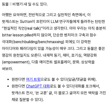
동물 :: 비행기:새 일 수도 있다.
어쨌든 요약하면, 전반적으로 그리고 실천적인 측면에서, 이
팟캐스트는 Sutton이 프런티어 LLM 연구자들에게 들려주는 탄탄한
“현실적인 직언(real talk)”이라고 생각한다. 아마 우리는 아직 충분히
bitter lesson pilled하지 않으며, 단순한 벤치마크 구축과 점수
극대화(benchbuilding/benchmaxxing) 외에도 더 강력한
아이디어와 패러다임이 있을 가능성이 매우 크다. 그리고 동물은 좋은
영감의 원천일지도 모른다. 내재적 동기, 재미, 호기심, 역량강화
(empowerment), 다중 에이전트 셀프플레이, 문화. 상상력을
써보라.
원한다면
여기 트윗
으로도 볼 수 있다(답글/댓글을 위해).
원한다면
ChatGPT 대화
로도 볼 수 있다(대화를 포크해서,
팟캐스트 전사, ‘쓴 교훈’ 글, 이 블로그 글까지 모든 맥락을 가진
채로 질문할 수 있다).