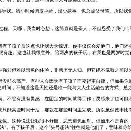
会误导我。我小时候调皮捣蛋，没少惹事，也总被父母骂。所以我
的过程。天哪，我当时心想，这简直就是圣人，不但忍受了我们带
我有了孩子后这点也让我大为惊讶。你不仅仅会爱他们，他们还
的很有趣。这也让我很意外。陪两岁的孩子玩，在我也是两岁时觉
强烈但难以想象的体验，非亲历无人知。但它绝不像我之前以为
得没那么高产。有些人会因为有了孩子而变得更自律，但如果你
作息时间，不知道这是天性还是唯一能与大人生活融合的方式，总
满。不管有没有灵感，在固定的时间就得工作；灵感来了也可能
果只能某些时间干活，那就在那些时间里完成。所以虽然效率比
收敛。这种说法让我很不舒服，总想避免面对。但如果不是真的
法”。有了孩子后，这个“头号想法”往往就是他们了，意味着你