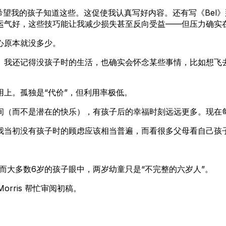
希望我的孩子知道这些。这促使我认真写好内容。还有写《Bel
运气好，这些技巧能让我减少损失甚至反向受益——但压力确实
心原本就没多少。
。我还记得没孩子时的生活，也确实会怀念某些事情，比如想飞
上。孤独是“代价”，但利用率极低。
间（而不是潜在的快乐），有孩子后的幸福时刻远远更多。现在
我当初没有孩子时的顾虑应该相当普遍，而看很多父母看自己孩
，而大多数6岁的孩子眼中，两岁幼童只是“不完整的六岁人”。
ert Morris 帮忙审阅初稿。