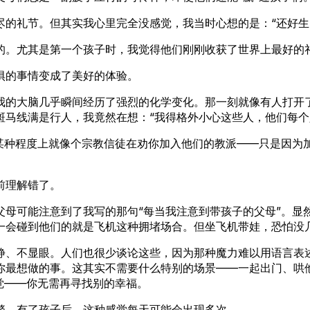
的礼节。但其实我心里完全没感觉，我当时心想的是：“还好生
的。尤其是第一个孩子时，我觉得他们刚刚收获了世界上最好的
惧的事情变成了美好的体验。
我的大脑几乎瞬间经历了强烈的化学变化。那一刻就像有人打开
斑马线满是行人，我竟然在想：“我得格外小心这些人，他们每个
某种程度上就像个宗教信徒在劝你加入他们的教派——只是因为加
前理解错了。
父母可能注意到了我写的那句“每当我注意到带孩子的父母”。显
一会碰到他们的就是飞机这种拥堵场合。但坐飞机带娃，恐怕没
静、不显眼。人们也很少谈论这些，因为那种魔力难以用语言表
你最想做的事。这其实不需要什么特别的场景——一起出门、哄
觉——你无需再寻找别的幸福。
繁。有了孩子后，这种感觉每天可能会出现多次。