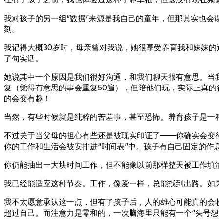
我对孩子的另一组“数据”来源是我自己的童年，但那其实也
刻。
我记得大概30岁时，母亲曾对我说，她很享受养育我和妹妹
了句实话。
她说其中一个原因是我们很好沟通，和我们聊天很有意思。当
复（觉得有意思的事会重复50遍），但陪他们玩，实际上真
的会变有趣！
当然，有些时候就是纯粹的苦差事，甚至恐怖。养育孩子是一种
不过关于当父母的担心有些还是被现实印证了——你确实会变
你的工作和生活会被安排进“时间表”中。孩子有自己固定的
你仍能抽出一大块时间工作，但不能像以前那样整天被工作填
我已经能适应这种节奏。工作，像爱一样，总能找到出路。如
我不太愿意承认这一点，但有了孩子后，人的雄心可能真的会
超过自己。而注意力是零和的，一次脑海里只能有一个“头号想