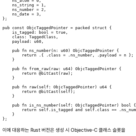
    ns_atom = 0,

    ns_string = 1,

    ns_number = 2,

    ns_date = 3,

};

pub const ObjcTaggedPointer = packed struct {

    is_tagged: bool = true,

    class: TaggedClass,

    payload: u60,

    pub fn ns_number(n: u60) ObjcTaggedPointer {

        return .{ .class = .ns_number, .payload = n };

    }

    pub fn from_raw(raw: u64) ObjcTaggedPointer {

        return @bitCast(raw);

    }

    pub fn raw(self: ObjcTaggedPointer) u64 {

        return @bitCast(self);

    }

    pub fn is_ns_number(self: ObjcTaggedPointer) bool {

        return self.is_tagged and self.class == .ns_num
    }

이에 대응하는 Rust 버전은 생성 시 Objective-C 클래스 슬롯을