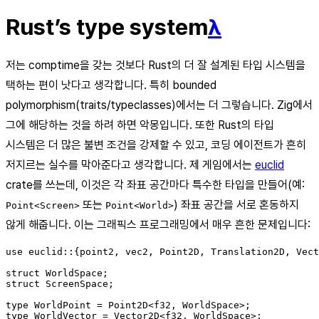
Rust’s type system
λ
저는 comptime을 갖는 것보다 Rust의 더 잘 설계된 타입 시스템을
택하는 편이 낫다고 생각합니다. 특히 bounded
polymorphism(traits/typeclasses)에서는 더 그렇습니다. Zig에서
그에 해당하는 것을 하려 하면 악몽입니다. 또한 Rust의 타입
시스템은 더 많은 불변 조건을 강제할 수 있고, 코딩 에이전트가 흔히
저지르는 실수를 막아준다고 생각합니다. 제 게임에서는
euclid
crate를 쓰는데, 이것은 각 좌표 공간마다 특수한 타입을 만들어(예:
또는
) 좌표 공간을 서로 혼동하지
Point<Screen>
Point<World>
않게 해줍니다. 이는 그래픽스 프로그래밍에서 매우 흔한 문제입니다:
use euclid::{point2, vec2, Point2D, Translation2D, Vect
struct WorldSpace;

struct ScreenSpace;

type WorldPoint = Point2D<f32, WorldSpace>;

type WorldVector = Vector2D<f32, WorldSpace>;
