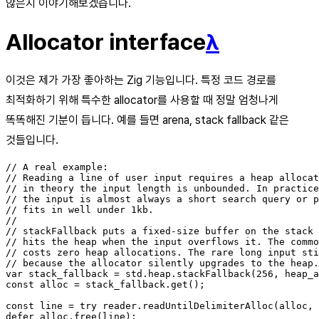
않은지 이야기해보겠습니다.
Allocator interface
λ
이것은 제가 가장 좋아하는 Zig 기능입니다. 특정 코드 경로를
최적화하기 위해 특수한 allocator를 사용할 때 정말 엄청나게
똑똑해진 기분이 듭니다. 예를 들면 arena, stack fallback 같은
것들입니다.
// A real example:

// Reading a line of user input requires a heap allocat
// in theory the input length is unbounded. In practice
// the input is almost always a short search query or p
// fits in well under 1kb.

//

// stackFallback puts a fixed-size buffer on the stack 
// hits the heap when the input overflows it. The commo
// costs zero heap allocations. The rare long input sti
// because the allocator silently upgrades to the heap.

var stack_fallback = std.heap.stackFallback(256, heap_a
const alloc = stack_fallback.get();

const line = try reader.readUntilDelimiterAlloc(alloc, 