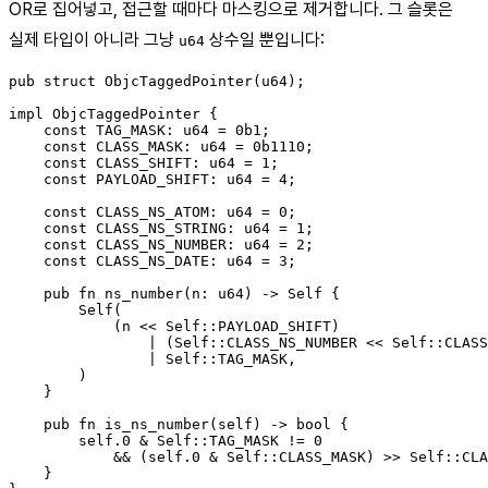
OR로 집어넣고, 접근할 때마다 마스킹으로 제거합니다. 그 슬롯은
실제 타입이 아니라 그냥
상수일 뿐입니다:
u64
pub struct ObjcTaggedPointer(u64);

impl ObjcTaggedPointer {

    const TAG_MASK: u64 = 0b1;

    const CLASS_MASK: u64 = 0b1110;

    const CLASS_SHIFT: u64 = 1;

    const PAYLOAD_SHIFT: u64 = 4;

    const CLASS_NS_ATOM: u64 = 0;

    const CLASS_NS_STRING: u64 = 1;

    const CLASS_NS_NUMBER: u64 = 2;

    const CLASS_NS_DATE: u64 = 3;

    pub fn ns_number(n: u64) -> Self {

        Self(

            (n << Self::PAYLOAD_SHIFT)

                | (Self::CLASS_NS_NUMBER << Self::CLASS
                | Self::TAG_MASK,

        )

    }

    pub fn is_ns_number(self) -> bool {

        self.0 & Self::TAG_MASK != 0

            && (self.0 & Self::CLASS_MASK) >> Self::CLA
    }
