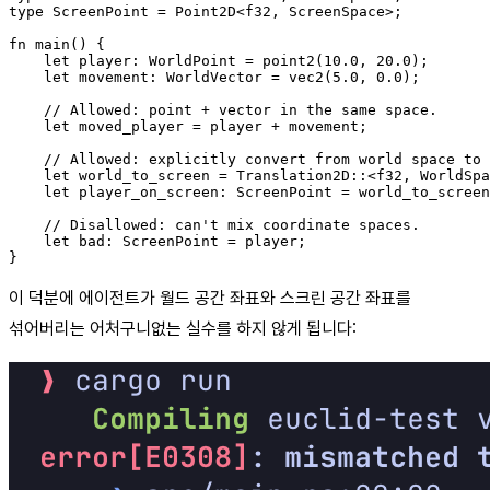
type ScreenPoint = Point2D<f32, ScreenSpace>;

fn main() {

    let player: WorldPoint = point2(10.0, 20.0);

    let movement: WorldVector = vec2(5.0, 0.0);

    // Allowed: point + vector in the same space.

    let moved_player = player + movement;

    // Allowed: explicitly convert from world space to 
    let world_to_screen = Translation2D::<f32, WorldSpa
    let player_on_screen: ScreenPoint = world_to_screen
    // Disallowed: can't mix coordinate spaces.

    let bad: ScreenPoint = player;

이 덕분에 에이전트가 월드 공간 좌표와 스크린 공간 좌표를
섞어버리는 어처구니없는 실수를 하지 않게 됩니다: