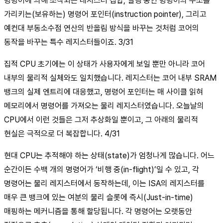
명령어에 의해 조작되는 레지스터 집합, 실행 중인 명령어의 주소를
가리키는(보유하는) 명령어 포인터(instruction pointer), 그리고
예컨대 부동소수점 연산의 반올림 방식을 바꾸는 것처럼 코어의
동작을 바꾸는 특수 레지스터들이죠. 3/31
집적 CPU 초기에는 이 상태가 사용자에게 보일 뿐만 아니라 코어
내부의 물리적 실체와도 일치했습니다. 레지스터는 코어 내부 SRAM
뱅크의 실제 엔트리에 대응했고, 명령어 포인터는 매 사이클 읽혀
메모리에서 명령어를 가져오는 물리 레지스터였습니다. 오늘날의
CPU에서 이런 것들은 그저 추상화일 뿐이고, 그 아래의 물리적
현실은 극적으로 더 복잡합니다. 4/31
현대 CPU는 추적해야 하는 상태(state)가 엄청나게 많습니다. 어느
순간이든 수백 개의 명령어가 ‘비행 중(in-flight)’일 수 있고, 각
명령어는 물리 레지스터에서 동작하는데, 이는 ISA의 레지스터를
매우 큰 뱅크에 있는 여분의 물리 슬롯에 즉시(Just-in-time)
매핑하는 메커니즘을 통해 할당됩니다. 각 명령어는 오랫동안