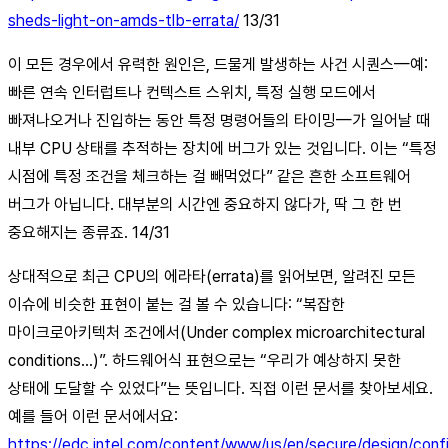
sheds-light-on-amds-tlb-errata/
13/31
이 모든 경우에서 유력한 원인은, 드물게 발생하는 사건 시퀀스—예:
빠른 연속 인터럽트나 컨텍스트 스위치, 특정 실행 모드에서
빠져나오거나 진입하는 동안 특정 명령어들의 타이밍—가 일어날 때
내부 CPU 상태를 추적하는 장치에 버그가 있는 것입니다. 이는 “특정
시점에 특정 조건을 체크하는 걸 빼먹었다” 같은 흔한 소프트웨어
버그가 아닙니다. 대부분의 시간엔 중요하지 않다가, 딱 그 한 번
중요해지는 종류죠. 14/31
상대적으로 최근 CPU의 에라타(errata)를 읽어보면, 알려진 모든
이슈에 비슷한 표현이 붙는 걸 볼 수 있습니다: “복잡한
마이크로아키텍처 조건에서(Under complex microarchitectural
conditions...)”. 하드웨어식 표현으로는 “우리가 예상하지 못한
상태에 도달할 수 있었다”는 뜻입니다. 직접 이런 문서를 찾아보세요.
예를 들어 이런 문서에서요:
https://edc.intel.com/content/www/us/en/secure/design/confi