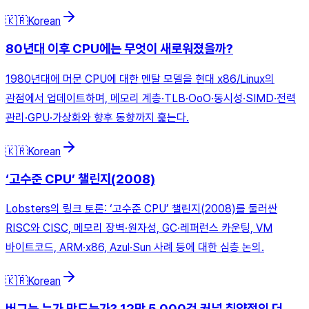
🇰🇷
Korean
80년대 이후 CPU에는 무엇이 새로워졌을까?
1980년대에 머문 CPU에 대한 멘탈 모델을 현대 x86/Linux의
관점에서 업데이트하며, 메모리 계층·TLB·OoO·동시성·SIMD·전력
관리·GPU·가상화와 향후 동향까지 훑는다.
🇰🇷
Korean
‘고수준 CPU’ 챌린지(2008)
Lobsters의 링크 토론: ‘고수준 CPU’ 챌린지(2008)를 둘러싼
RISC와 CISC, 메모리 장벽·원자성, GC·레퍼런스 카운팅, VM
바이트코드, ARM·x86, Azul·Sun 사례 등에 대한 심층 논의.
🇰🇷
Korean
버그는 누가 만드는가? 12만 5,000건 커널 취약점의 더