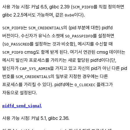
사용 가능 시점: 커널 6.5, glibc 2.39 (
를 직접 정의하면
SCM_PIDFD
glibc 2.2.5에서도 가능하며, 값은
이다).
0x04
는
의 (pid 부분에 대한) pidfd
SCM_PIDFD
SCM_CREDENTIALS
버전이다. 수신자가 유닉스 소켓에
를 설정하면
SO_PASSPIDFD
(
를 설정하는 것과 비슷함), 메시지를 수신할 때
SO_PASSCRED
cmsg도 함께 받게 된다. 여기서 연관된 cmsg 데이터는
SCM_PIDFD
메시지 발신자 프로세스를 가리키는 새로 할당된 pidfd이다(단,
발신자가
을 가지고 있고 자신의 pid가 아닌 다른 pid
CAP_SYS_ADMIN
번호를
의 일부로 지정한 경우에는 다른
SCM_CREDENTIALS
프로세스를 가리킬 수 있다). pidfd에는
플래그가
O_CLOEXEC
자동으로 설정된다.
pidfd_send_signal
사용 가능 시점: 커널 5.1, glibc 2.36.