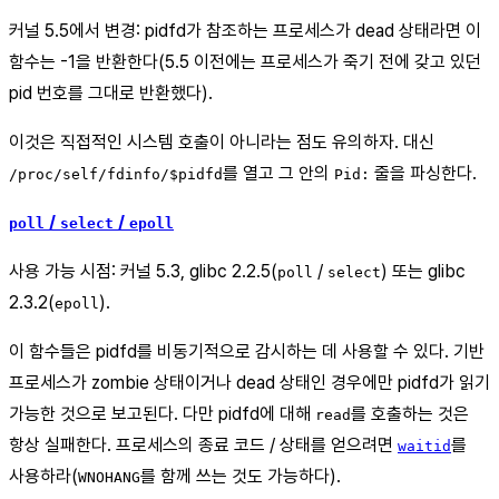
커널 5.5에서 변경: pidfd가 참조하는 프로세스가 dead 상태라면 이
함수는 -1을 반환한다(5.5 이전에는 프로세스가 죽기 전에 갖고 있던
pid 번호를 그대로 반환했다).
이것은 직접적인 시스템 호출이 아니라는 점도 유의하자. 대신
를 열고 그 안의
줄을 파싱한다.
/proc/self/fdinfo/$pidfd
Pid:
/
/
poll
select
epoll
사용 가능 시점: 커널 5.3, glibc 2.2.5(
/
) 또는 glibc
poll
select
2.3.2(
).
epoll
이 함수들은 pidfd를 비동기적으로 감시하는 데 사용할 수 있다. 기반
프로세스가 zombie 상태이거나 dead 상태인 경우에만 pidfd가 읽기
가능한 것으로 보고된다. 다만 pidfd에 대해
를 호출하는 것은
read
항상 실패한다. 프로세스의 종료 코드 / 상태를 얻으려면
를
waitid
사용하라(
를 함께 쓰는 것도 가능하다).
WNOHANG