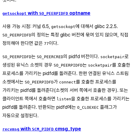
with
optname
getsockopt
SO_PEERPIDFD
사용 가능 시점: 커널 6.5,
에 대해서 glibc 2.2.5.
getsockopt
의 정의는 특정 glibc 버전에 묶여 있지 않으며, 직접
SO_PEERPIDFD
정의해야 한다면 값은
이다.
77
는
의 pidfd 버전이다.
로
SO_PEERPIDFD
SO_PEERCRED
socketpair
생성된 유닉스 소켓의 경우
는
를 호출한
SO_PEERPIDFD
socketpair
프로세스를 가리키는 pidfd를 돌려준다. 한편 연결된 유닉스 스트림
소켓에서는
가
를 호출한 프로세스를
SO_PEERPIDFD
connect
가리키는 pidfd를 돌려준다(소켓의 서버 쪽에서 호출한 경우). 또는
클라이언트 쪽에서 호출하면
을 호출한 프로세스를 가리키는
listen
pidfd를 돌려준다. 반환되는 pidfd에는
플래그가
O_CLOEXEC
자동으로 설정된다.
with
cmsg_type
recvmsg
SCM_PIDFD