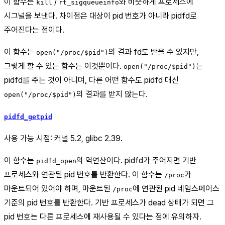
이 함수는
/
와 비슷하게 프로세스에
kill
rt_sigqueueinfo
시그널을 보낸다. 차이점은 대상이 pid 번호가 아니라 pidfd로
주어진다는 점이다.
이 함수는
의 결과 fd도 받을 수 있지만,
open("/proc/$pid")
그렇게 할 수 있는 함수는 이것뿐이다.
는
open("/proc/$pid")
pidfd를 주는 것이 아니며, 다른 어떤 함수도 pidfd 대신
의 결과를 받지 않는다.
open("/proc/$pid")
pidfd_getpid
사용 가능 시점: 커널 5.2, glibc 2.39.
이 함수는
의 역연산이다. pidfd가 주어지면 기반
pidfd_open
프로세스와 연관된 pid 번호를 반환한다. 이 함수는
가
/proc
마운트되어 있어야 하며, 마운트된
에 연관된 pid 네임스페이스
/proc
기준의 pid 번호를 반환한다. 기반 프로세스가 dead 상태가 되면 그
pid 번호는 다른 프로세스에 재사용될 수 있다는 점에 유의하자.