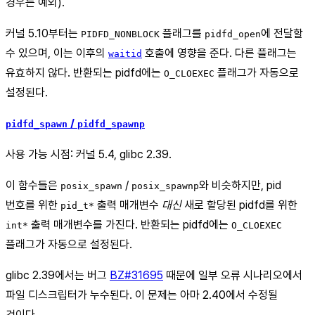
경우는 예외).
커널 5.10부터는
플래그를
에 전달할
PIDFD_NONBLOCK
pidfd_open
수 있으며, 이는 이후의
호출에 영향을 준다. 다른 플래그는
waitid
유효하지 않다. 반환되는 pidfd에는
플래그가 자동으로
O_CLOEXEC
설정된다.
/
pidfd_spawn
pidfd_spawnp
사용 가능 시점: 커널 5.4, glibc 2.39.
이 함수들은
/
와 비슷하지만, pid
posix_spawn
posix_spawnp
번호를 위한
출력 매개변수
대신
새로 할당된 pidfd를 위한
pid_t*
출력 매개변수를 가진다. 반환되는 pidfd에는
int*
O_CLOEXEC
플래그가 자동으로 설정된다.
glibc 2.39에서는 버그
BZ#31695
때문에 일부 오류 시나리오에서
파일 디스크립터가 누수된다. 이 문제는 아마 2.40에서 수정될
것이다.