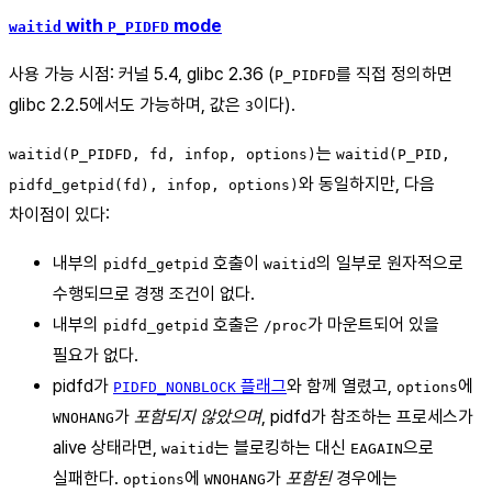
with
mode
waitid
P_PIDFD
사용 가능 시점: 커널 5.4, glibc 2.36 (
를 직접 정의하면
P_PIDFD
glibc 2.2.5에서도 가능하며, 값은
이다).
3
는
waitid(P_PIDFD, fd, infop, options)
waitid(P_PID,
와 동일하지만, 다음
pidfd_getpid(fd), infop, options)
차이점이 있다:
내부의
호출이
의 일부로 원자적으로
pidfd_getpid
waitid
수행되므로 경쟁 조건이 없다.
내부의
호출은
가 마운트되어 있을
pidfd_getpid
/proc
필요가 없다.
pidfd가
플래그
와 함께 열렸고,
에
PIDFD_NONBLOCK
options
가
포함되지 않았으며
, pidfd가 참조하는 프로세스가
WNOHANG
alive 상태라면,
는 블로킹하는 대신
으로
waitid
EAGAIN
실패한다.
에
가
포함된
경우에는
options
WNOHANG