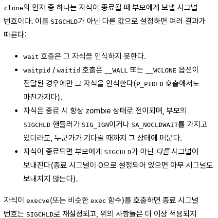
의 인자 중 하나는 자식이 종료될 때 부모에게 보낼 시그널
clone
번호이다. 이를
가 아닌 다른 값으로 설정하면 여러 결과가
SIGCHLD
따른다:
호출은 그 자식을 인식하지 못한다.
wait
/
호출은
또는
옵션이
waitpid
waitid
__WALL
__WCLONE
전달된 경우에만 그 자식을 인식한다(
호출에서도
P_PIDFD
마찬가지다).
자식은 종료 시 항상 zombie 상태로 전이되며, 부모의
핸들러가
이거나
를 가지고
SIGCHLD
SIG_IGN
SA_NOCLDWAIT
있더라도, 누군가가 기다릴 때까지 그 상태에 머문다.
자식이 종료되면 부모에게
가 아닌
다른
시그널이
SIGCHLD
보내진다(종료 시그널이 0으로 설정되어 있으면 아무 시그널도
보내지지 않는다).
자식이
(또는 비슷한
함수)를 호출하면 종료 시그널
execve
exec
번호는
로 재설정되고, 위의 사항들은 더 이상 적용되지
SIGCHLD