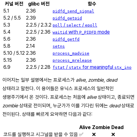
커널 버전
glibc 버전
함수
5.1
2.36
pidfd_send_signal
5.2 / 5.5
2.39
pidfd_getpid
5.3
2.2.5 / 2.3.2
/
/
poll
select
epoll
5.4
2.2.5 / 2.36
with
mode
waitid
P_PIDFD
5.6
2.36
pidfd_getfd
5.8
2.14
setns
5.10 / 5.12
2.36
process_madvise
5.15
2.36
process_mrelease
6.9
2.2.5 / 2.28
/
for meaningful
fstat
statx
stx_ino
이어지는 일부 설명에서는 프로세스가
alive
,
zombie
,
dead
상태라고 말한다. 이 용어들은 유닉스 프로세스의 일반적인
생명주기에서 온 것이다. 프로세스는 처음에
alive
상태이고, 종료되면
zombie
상태로 전이되며, 누군가가 이를 기다린 뒤에는
dead
상태로
전이된다. 상태를 빠르게 요약하면 다음과 같다:
Alive
Zombie
Dead
코드를 실행하고 시그널을 받을 수 있음
✅
❌
❌