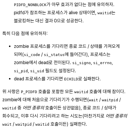
가 아무 효과가 없다는 점에 유의하자.
PIDFD_NONBLOCK
pidfd가 참조하는 프로세스가 alive 상태이면,
는
waitid
블로킹하는 대신 결과 0으로 성공한다.
특히 다음 점에 유의하자:
zombie 프로세스를 기다리면 종료 코드 / 상태를 가져오게
되며(
/
에 들어간다), 프로세스는
si_code
si_status
zombie에서 dead로 전이된다.
,
,
si_signo
si_errno
,
필드도 설정된다.
si_pid
si_uid
dead 프로세스를 기다리면
로 실패한다.
ECHILD
위 사항은
호출을 포함한 모든
호출에 대해 참이다.
P_PIDFD
waitid
zombie에 대해 처음으로 기다리기가 수행되면(
/
/
wait
waitpid
중
어떤 종류의
호출이든 상관없음), 종료 코드 / 상태가
waitid
회수되고, 이후 다시 기다리려고 하는 시도는(마찬가지로
어떤 종류의
/
/
호출이든) 실패한다.
wait
waitpid
waitid