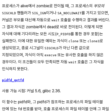
프로세스가 alive에서 zombie로 전이될 때, 그 프로세스의
부모의
핸들러가
이거나
를 가지고 있으면,
SIGCHLD
SIG_IGN
SA_NOCLDWAIT
커널은 부모를 대신해 자동으로
호출을 수행하고 결과를 버린다.
wait
그 결과 자식은 zombie에서 dead로 바로 전이된다. 이렇게 되면
자식에 대해 기다리려는 모든 시도(
를 통한 경우 포함)는
P_PIDFD
실패한다. 이에 대한 유일한 예외는 자식이
또는
로
clone
clone3
생성되었고, 종료 시그널이
가 아닌 다른 값으로
SIGCHLD
지정되었으며, 자식이 아직
또는 유사한 호출을 하지 않은
execve
경우이다. 이 조건들이 모두 만족되면 자동
호출은 그 자식을
wait
인식하지 못한다.
pidfd_getfd
사용 가능 시점: 커널 5.6, glibc 2.36.
이 함수는 pidfd와, 그 pidfd가 참조하는 프로세스의 파일 테이블
안에 있는 fd 번호를 받아, 호출 프로세스의 파일 테이블 안에 그 파일