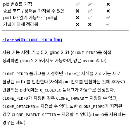
pid 번호를 가짐
✅
✅
❌
종료 코드 / 상태를 가져올 수 있음
❌
✅
❌
pidfd가 읽기 가능으로 poll됨
❌
✅
✅
커널에 의해 정리됨
❌
❌
✅
with
flag
clone
CLONE_PIDFD
사용 가능 시점: 커널 5.2, glibc 2.31 (
를 직접
CLONE_PIDFD
정의하면 glibc 2.2.5에서도 가능하며, 값은
이다).
0x1000
플래그를 지정하면
은 자식을 가리키는 새로
CLONE_PIDFD
clone
할당된 pidfd를 반환한다(자식의 pid 번호를 반환하는 것에
추가로
).
반환되는 pidfd에는
플래그가 자동으로 설정된다.
O_CLOEXEC
가 지정된 경우
는 지정할 수 없고,
CLONE_PIDFD
CLONE_THREAD
도 지정할 수 없다. 또한
가 지정된
CLONE_DETACHED
CLONE_PIDFD
경우
도 지정할 수 없다(
를 사용하는
CLONE_PARENT_SETTID
clone3
경우는 제외).