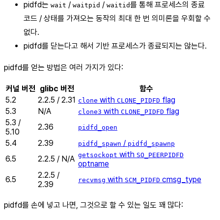
pidfd는
/
/
를 통해 프로세스의 종료
wait
waitpid
waitid
코드 / 상태를 가져오는 동작의 최대 한 번 의미론을 우회할 수
없다.
pidfd를 닫는다고 해서 기반 프로세스가 종료되지는 않는다.
pidfd를 얻는 방법은 여러 가지가 있다:
커널 버전
glibc 버전
함수
5.2
2.2.5 / 2.31
with
flag
clone
CLONE_PIDFD
5.3
N/A
with
flag
clone3
CLONE_PIDFD
5.3 /
2.36
pidfd_open
5.10
5.4
2.39
/
pidfd_spawn
pidfd_spawnp
with
getsockopt
SO_PEERPIDFD
6.5
2.2.5 / N/A
optname
2.2.5 /
6.5
with
cmsg_type
recvmsg
SCM_PIDFD
2.39
pidfd를 손에 넣고 나면, 그것으로 할 수 있는 일도 꽤 많다: