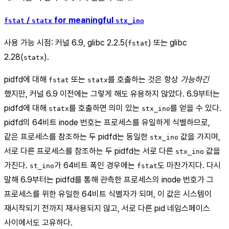
/
for meaningful
fstat
statx
stx_ino
사용 가능 시점: 커널 6.9, glibc 2.2.5(
) 또는 glibc
fstat
2.28(
).
statx
pidfd에 대해
또는
를 호출하는 것은 항상
가능하긴
fstat
statx
했지만, 커널 6.9 이전에는 그렇게 해도 유용하지 않았다. 6.9부터는
pidfd에 대해
를 호출하면 의미 있는
를 얻을 수 있다.
statx
stx_ino
pidfd의 64비트 inode 번호는 프로세스를 유일하게 식별하므로,
같은 프로세스를 참조하는 두 pidfd는 동일한
값을 가지며,
stx_ino
서로 다른 프로세스를 참조하는 두 pidfd는 서로 다른
값을
stx_ino
가진다.
가 64비트 폭인 경우에는
도 마찬가지다. 다시
st_ino
fstat
말해 6.9부터는 pidfd를 통해 관측한 프로세스의 inode 번호가 그
프로세스를 위한 유일한 64비트 식별자가 되며, 이 값은 시스템이
재시작되기 전까지 재사용되지 않고, 서로 다른 pid 네임스페이스
사이에서도 고유하다.