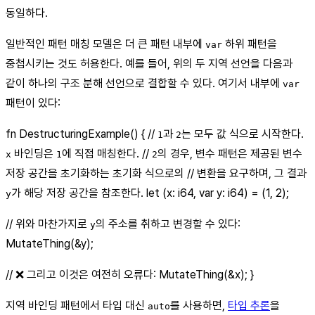
동일하다.
일반적인 패턴 매칭 모델은 더 큰 패턴 내부에
하위 패턴을
var
중첩시키는 것도 허용한다. 예를 들어, 위의 두 지역 선언을 다음과
같이 하나의 구조 분해 선언으로 결합할 수 있다. 여기서 내부에
var
패턴이 있다:
fn DestructuringExample() { //
과
는 모두 값 식으로 시작한다.
1
2
바인딩은
에 직접 매칭한다. //
의 경우, 변수 패턴은 제공된 변수
x
1
2
저장 공간을 초기화하는 초기화 식으로의 // 변환을 요구하며, 그 결과
가 해당 저장 공간을 참조한다. let (x: i64, var y: i64) = (1, 2);
y
// 위와 마찬가지로
의 주소를 취하고 변경할 수 있다:
y
MutateThing(&y);
// ❌ 그리고 이것은 여전히 오류다: MutateThing(&x); }
지역 바인딩 패턴에서 타입 대신
를 사용하면,
타입 추론
을
auto