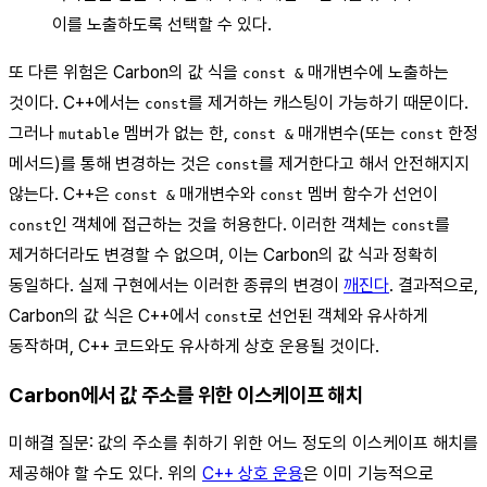
이를 노출하도록 선택할 수 있다.
또 다른 위험은 Carbon의 값 식을
매개변수에 노출하는
const &
것이다. C++에서는
를 제거하는 캐스팅이 가능하기 때문이다.
const
그러나
멤버가 없는 한,
매개변수(또는
한정
mutable
const &
const
메서드)를 통해 변경하는 것은
를 제거한다고 해서 안전해지지
const
않는다. C++은
매개변수와
멤버 함수가 선언이
const &
const
인 객체에 접근하는 것을 허용한다. 이러한 객체는
를
const
const
제거하더라도 변경할 수 없으며, 이는 Carbon의 값 식과 정확히
동일하다. 실제 구현에서는 이러한 종류의 변경이
깨진다
. 결과적으로,
Carbon의 값 식은 C++에서
로 선언된 객체와 유사하게
const
동작하며, C++ 코드와도 유사하게 상호 운용될 것이다.
Carbon에서 값 주소를 위한 이스케이프 해치
미해결 질문: 값의 주소를 취하기 위한 어느 정도의 이스케이프 해치를
제공해야 할 수도 있다. 위의
C++ 상호 운용
은 이미 기능적으로