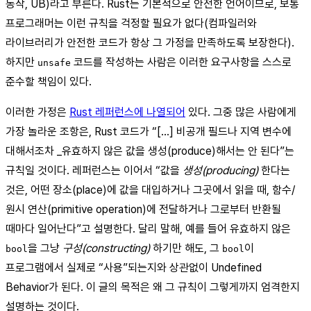
동작, UB)라고 부른다. Rust는 기본적으로 안전한 언어이므로, 보통
프로그래머는 이런 규칙을 걱정할 필요가 없다(컴파일러와
라이브러리가 안전한 코드가 항상 그 가정을 만족하도록 보장한다).
하지만
코드를 작성하는 사람은 이러한 요구사항을 스스로
unsafe
준수할 책임이 있다.
이러한 가정은
Rust 레퍼런스에 나열되어
있다. 그중 많은 사람에게
가장 놀라운 조항은, Rust 코드가 “[…] 비공개 필드나 지역 변수에
대해서조차 _유효하지 않은 값을 생성(produce)해서는 안 된다”는
규칙일 것이다. 레퍼런스는 이어서 “값을
생성(producing)
한다는
것은, 어떤 장소(place)에 값을 대입하거나 그곳에서 읽을 때, 함수/
원시 연산(primitive operation)에 전달하거나 그로부터 반환될
때마다 일어난다”고 설명한다. 달리 말해, 예를 들어 유효하지 않은
을 그냥
구성(constructing)
하기만 해도, 그
이
bool
bool
프로그램에서 실제로 “사용”되는지와 상관없이 Undefined
Behavior가 된다. 이 글의 목적은 왜 그 규칙이 그렇게까지 엄격한지
설명하는 것이다.