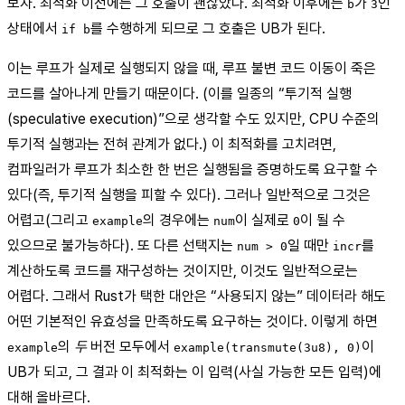
보자. 최적화 이전에는 그 호출이 괜찮았다. 최적화 이후에는
가
인
b
3
상태에서
를 수행하게 되므로 그 호출은 UB가 된다.
if b
이는 루프가 실제로 실행되지 않을 때, 루프 불변 코드 이동이 죽은
코드를 살아나게 만들기 때문이다. (이를 일종의 “투기적 실행
(speculative execution)”으로 생각할 수도 있지만, CPU 수준의
투기적 실행과는 전혀 관계가 없다.) 이 최적화를 고치려면,
컴파일러가 루프가 최소한 한 번은 실행됨을 증명하도록 요구할 수
있다(즉, 투기적 실행을 피할 수 있다). 그러나 일반적으로 그것은
어렵고(그리고
의 경우에는
이 실제로
이 될 수
example
num
0
있으므로 불가능하다). 또 다른 선택지는
일 때만
를
num > 0
incr
계산하도록 코드를 재구성하는 것이지만, 이것도 일반적으로는
어렵다. 그래서 Rust가 택한 대안은 “사용되지 않는” 데이터라 해도
어떤 기본적인 유효성을 만족하도록 요구하는 것이다. 이렇게 하면
의
두
버전 모두에서
이
example
example(transmute(3u8), 0)
UB가 되고, 그 결과 이 최적화는 이 입력(사실 가능한 모든 입력)에
대해 올바르다.