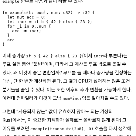
함수를 다음과 같이 바꿀 수 있다:
example
fn example(b: bool, num: u32) -> i32 {

  let mut acc = 0;

  let incr = if b { 42 } else { 23 };

  for _i in 0..num {

    acc += incr;

  }

  acc

이제 증가량
(이제
라 부른다)는
if b { 42 } else { 23 }
incr
루프 실행 동안 “불변”이며, 따라서 그 계산을 루프 밖으로 옮길 수
있다. 왜 이것이 좋은 변환일까? 루프를 돌 때마다 증가량을 결정하는
대신, 단 한 번만 계산하면 된다. 그 결과 CPU가 싫어하는 많은 조건
분기들을 줄일 수 있다. 이는 또한 이후의 추가 변환을 가능하게 한다.
예컨대 컴파일러가 이것이 그냥
임을 알아차릴 수도 있다.
num*incr
그런데 “사용되지 않는” 값이 유효하지 않아도 되는 가상의
Rust에서는, 이 중요한 최적화가 실제로는 올바르지 않게 된다! 그
이유를 보려면
호출을 다시 생각해
example(transmute(3u8), 0)