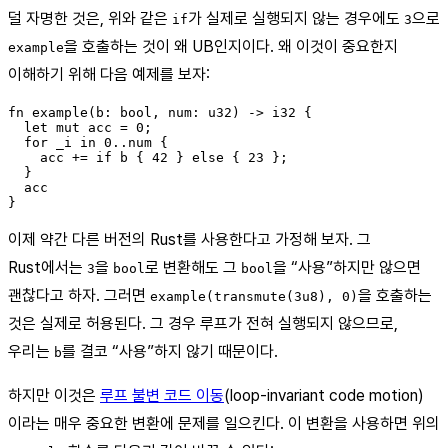
덜 자명한 것은, 위와 같은
가 실제로 실행되지 않는 경우에도
으로
if
3
을 호출하는 것이 왜 UB인지이다. 왜 이것이 중요한지
example
이해하기 위해 다음 예제를 보자:
fn example(b: bool, num: u32) -> i32 {

  let mut acc = 0;

  for _i in 0..num {

    acc += if b { 42 } else { 23 };

  }

  acc

이제 약간 다른 버전의 Rust를 사용한다고 가정해 보자. 그
Rust에서는
을
로 변환해도 그
을 “사용”하지만 않으면
3
bool
bool
괜찮다고 하자. 그러면
을 호출하는
example(transmute(3u8), 0)
것은 실제로 허용된다. 그 경우 루프가 전혀 실행되지 않으므로,
우리는
를 결코 “사용”하지 않기 때문이다.
b
하지만 이것은
루프 불변 코드 이동
(loop-invariant code motion)
이라는 매우 중요한 변환에 문제를 일으킨다. 이 변환을 사용하면 위의