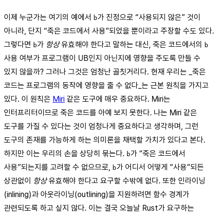
이제 누군가는 여기의 예에서
가 진정으로 “사용되지 않은” 것이
b
아니라, 단지 “죽은 코드에서 사용”되었을 뿐이라고 주장할 수도 있다.
그렇다면
가
항상
유효해야 한다고 말하는 대신, 죽은 코드에서의
b
b
사용 여부가 프로그램이 UB인지 아닌지에 영향을 주도록 만들 수
있지 않을까? 그러나 그것은 엄청난 골칫거리다. 현재 우리는 _죽은
코드는 프로그램의 동작에 영향을 줄 수 없다_는 근본 원칙을 가지고
있다. 이 원칙은
Miri
같은 도구에 매우 중요하다. Miri는
인터프리터이므로 죽은 코드를 아예 보지 못한다. 나는 Miri 같은
도구를 가질 수 있다는 것이 엄청나게 중요하다고 생각하며, 그런
도구의 존재를 가능하게 하는 의미론을 채택할 가치가 있다고 본다.
하지만 이는 우리의 손을 상당히 묶는다.
가 “죽은 코드에서
b
사용”되는지를 고려할 수 없으므로,
가 어디서 어떻게 “사용”되든
b
상관없이
항상
유효해야 한다고 요구할 수밖에 없다. 또한 인라이닝
(inlining)과 아웃라이닝(outlining)을 지원하려면 함수 경계가
관련되도록 하고 싶지 않다. 이는 결국 오늘날 Rust가 요구하는