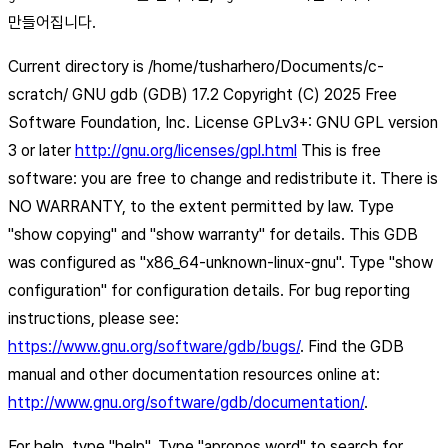
만들어집니다.
Current directory is /home/tusharhero/Documents/c-
scratch/ GNU gdb (GDB) 17.2 Copyright (C) 2025 Free
Software Foundation, Inc. License GPLv3+: GNU GPL version
3 or later
http://gnu.org/licenses/gpl.html
This is free
software: you are free to change and redistribute it. There is
NO WARRANTY, to the extent permitted by law. Type
"show copying" and "show warranty" for details. This GDB
was configured as "x86_64-unknown-linux-gnu". Type "show
configuration" for configuration details. For bug reporting
instructions, please see:
https://www.gnu.org/software/gdb/bugs/
. Find the GDB
manual and other documentation resources online at:
http://www.gnu.org/software/gdb/documentation/
.
For help, type "help". Type "apropos word" to search for