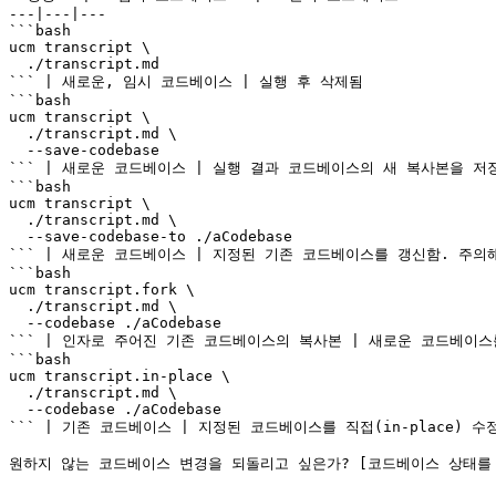
---|---|---

```bash

ucm transcript \

  ./transcript.md

``` | 새로운, 임시 코드베이스 | 실행 후 삭제됨

```bash

ucm transcript \

  ./transcript.md \

  --save-codebase

``` | 새로운 코드베이스 | 실행 결과 코드베이스의 새 복사본을 저장
```bash

ucm transcript \

  ./transcript.md \

  --save-codebase-to ./aCodebase

``` | 새로운 코드베이스 | 지정된 기존 코드베이스를 갱신함. 주의해
```bash

ucm transcript.fork \

  ./transcript.md \

  --codebase ./aCodebase

``` | 인자로 주어진 기존 코드베이스의 복사본 | 새로운 코드베이스
```bash

ucm transcript.in-place \

  ./transcript.md \

  --codebase ./aCodebase

``` | 기존 코드베이스 | 지정된 코드베이스를 직접(in-place) 수
원하지 않는 코드베이스 변경을 되돌리고 싶은가? [코드베이스 상태를 되돌리기 위해 