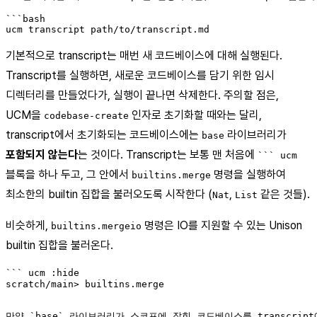
```bash

기본적으로 transcript는 매번 새 코드베이스에 대해 실행된다.
Transcript를 실행하면, 새로운 코드베이스를 담기 위한 임시
디렉터리를 만들었다가, 실행이 끝나면 삭제한다. 주의할 점은,
UCM을
인자로 초기화할 때와는 달리,
codebase-create
transcript에서 초기화되는 코드베이스에는
라이브러리가
base
포함되지 않는다
는 것이다. Transcript는 보통 맨 처음에
``` ucm
블록을 하나 두고, 그 안에서
명령을 실행하여
builtins.merge
최소한의 builtin 집합을 불러오도록 시작한다 (
,
같은 것들).
Nat
List
비슷하게,
명령은 IO를 지원할 수 있는 Unison
builtins.mergeio
builtin 집합을 불러온다.
``` ucm :hide

scratch/main> builtins.merge
만약 `base` 라이브러리가 스코프에 잡힌 코드베이스를 transcript