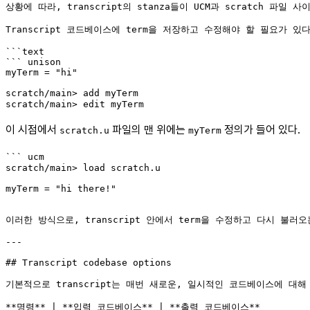
상황에 따라, transcript의 stanza들이 UCM과 scratch 
Transcript 코드베이스에 term을 저장하고 수정해야 할 필요가 있다면, 
```text

``` unison

scratch/main> add myTerm

scratch/main> edit myTerm
이 시점에서
파일의 맨 위에는
정의가 들어 있다.
scratch.u
myTerm
``` ucm

scratch/main> load scratch.u
myTerm = "hi there!"
이러한 방식으로, transcript 안에서 term을 수정하고 다시 불러
---

## Transcript codebase options

기본적으로 transcript는 매번 새로운, 일시적인 코드베이스에 대해
**명령** | **입력 코드베이스** | **출력 코드베이스**
