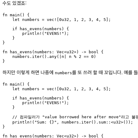
수도 있겠죠:
fn main() {

    let numbers = vec![0u32, 1, 2, 3, 4, 5];

    if has_evens(numbers) {

        println!("EVENS!");

    }

}

fn has_evens(numbers: Vec<u32>) -> bool {

    numbers.iter().any(|n| n % 2 == 0)

하지만 이렇게 하면 나중에
를 또 쓰려 할 때 꼬입니다. 예를 들
numbers
fn main() {

    let numbers = vec![0u32, 1, 2, 3, 4, 5];

    if has_evens(numbers) {

        println!("EVENS!");

    }

    // 컴파일러가 "value borrowed here after move"라고 불
    println!("Sum: {}", numbers.iter().sum::<u32>());

}

fn has_evens(numbers: Vec<u32>) -> bool {
