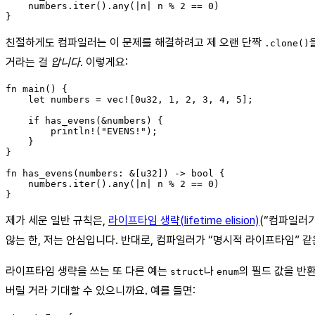
    numbers.iter().any(|n| n % 2 == 0)

친절하게도 컴파일러는 이 문제를 해결하려고 제 오랜 단짝
.clone()
거라는 걸
압니다
. 이렇게요:
fn main() {

    let numbers = vec![0u32, 1, 2, 3, 4, 5];

    if has_evens(&numbers) {

        println!("EVENS!");

    }

}

fn has_evens(numbers: &[u32]) -> bool {

    numbers.iter().any(|n| n % 2 == 0)

제가 세운 일반 규칙은,
라이프타임 생략(lifetime elision)
(“컴파일러
않는 한, 저는 안심입니다. 반대로, 컴파일러가 “명시적 라이프타임” 같
라이프타임 생략을 쓰는 또 다른 예는
나
의 필드 값을 반환
struct
enum
버릴 거라 기대할 수 있으니까요. 예를 들면: