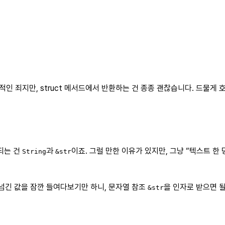
인 죄지만, struct 메서드에서 반환하는 건 종종 괜찮습니다. 드물게 
되는 건
과
이죠. 그럴 만한 이유가 있지만, 그냥 “텍스트 
String
&str
 넘긴 값을 잠깐 들여다보기만 하니, 문자열 참조
을 인자로 받으면 될
&str