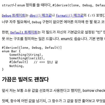
나
정의를 쓸 때마다,
struct
enum
#[derive(Clone, Debug, Defau
트레이트
는
매크로
나
매크로
의
포맷(
Debug
dbg!()
format!()
{:?}
너무 자주 필요해서,
구현이 없으면 에어론 의자에 한 팔 묶고 
Debug
한편,
트레이트
는 각 필드가 자신의 기본값으로 설정된 “빈”
Default
못 쓰는 구조를 정의하는 일은 드뭅니다. enum도 쉽습니다. 기본 변형
#[derive(Clone, Debug, Default)]

enum Bar {

    Something(String),

    SomethingElse(i32),

    #[default]   // <== 장난 끝

    Nothing,

가끔은 빌려도 괜찮다
앞서 저는 보통 소유 값을 선호하고 사용한다고 했지만, borrow chec
첫째, 함수에 어떤 값을 넘기되, 그 함수가 그 값을 잠깐 훑어보고 무엇