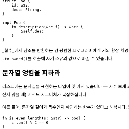
struct Foo {

    id: u32,

    desc: String,

}

impl Foo {

    fn description(&self) -> &str {

        &self.desc

    }

_함수_에서 참조를 반환하는 건 평범한 프로그래머에게 거의 항상 치명적
를 호출해 자기 소유의 값으로 바꿀 수 있습니다.
.to_owned()
문자열 엉킴을 피하라
러스트에는 문자열을 표현하는 타입이 몇 가지 있습니다 — 자주 보게 
싶지 않을 때) 메서드 시그니처가 복잡해집니다.
예를 들어, 문자열 길이가 짝수인지 확인하는 함수가 있다고 해봅시다.
fn is_even_length(s: &str) -> bool {

    s.len() % 2 == 0
