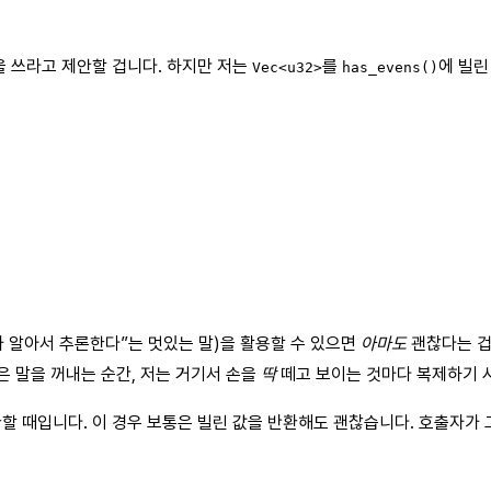
을 쓰라고 제안할 겁니다. 하지만 저는
를
에 빌
Vec<u32>
has_evens()
가 알아서 추론한다”는 멋있는 말)을 활용할 수 있으면
아마도
괜찮다는 겁
은 말을 꺼내는 순간, 저는 거기서 손을
딱
떼고 보이는 것마다 복제하기 
할 때입니다. 이 경우 보통은 빌린 값을 반환해도 괜찮습니다. 호출자가 그