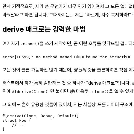
만약 기적적으로, 제가 쓴 무언가가 너무 인기 있어져서 그 모든 쓸데없
바꿔달라고 하면 됩니다. 그때까지는… 저는 “빠르게, 자주 복제하라!”
derive 매크로는 강력한 마법
여기저기
을 쓰기 시작하면, 곧 이런 오류를 맞닥뜨릴 겁니다:
.clone()
clone
Foo
error[E0599]: no method named
found for struct
모든 것이 클론 가능하진 않기 때문에,
당신의
것을 클론하려면 직접 메서
러스트에서 제가 특히 감탄하는 것 중 하나가 “derive 매크로”입니다.
위에
만 붙이면
뿅!
마음껏
을 쓸 수 있게
#[derive(Clone)]
.clone()
그 외에도 흔히 유용한 것들이 있어서, 저는 사실상
모든
데이터 구조에 
#[derive(Clone, Debug, Default)]

struct Foo {

    // ...
