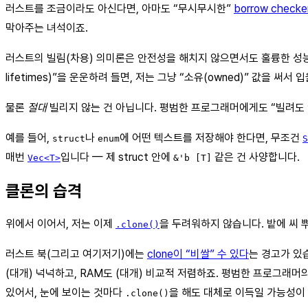
러스트를 조금이라도 아신다면, 아마도 “무시무시한”
borrow checke
막아주는 녀석이죠.
러스트의 빌림(차용) 의미론은 안전성을 해치지 않으면서도 훌륭한 성능을
lifetimes)”을 운운하려 들면, 저는 그냥 “소유(owned)” 값을 써서
물론
절대
빌리지 않는 건 아닙니다. 평범한 프로그래머에게도 “빌려도 
예를 들어,
나
에 어떤 텍스트를 저장해야 한다면, 무조건
struct
enum
S
매번
입니다 — 제 struct 안에
같은 건 사양합니다.
Vec<T>
&'b [T]
클론의 습격
위에서 이어서, 저는 이제
을 두려워하지 않습니다. 밭에 씨 
.clone()
러스트 북(그리고 여기저기)에는
clone이 “비쌀” 수 있다
는 경고가 있
(대개) 넉넉하고, RAM도 (대개) 비교적 저렴하죠. 평범한 프로그래
있어서, 눈에 보이는 것마다
을 해도 대체로 이득일 가능성이
.clone()