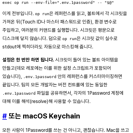
exec op run --env-file=".env.1password" -- "$@"
이게 전부입니다.
은 레퍼런스를 읽고, 볼트에서 각 시크릿을
op run
가져온 뒤(Touch ID나 마스터 패스워드로 인증), 환경 변수로
주입하고, 여러분의 커맨드를 실행합니다. 시크릿은 평문으로
디스크에 닿지 않습니다. 덤으로
은 시크릿 값이 실수로
op run
stdout에 찍히더라도 자동으로 마스킹해 줍니다.
설정은 한 번만 하면 됩니다.
시크릿이 들어 있는 볼트 아이템을
만들고(데모 레포에는 이를 위한 설정 스크립트가 포함되어
있습니다),
안의 레퍼런스를 커스터마이징하면
.env.1password
끝입니다. 팀의 모든 개발자는 버전 컨트롤에 있는 동일한
파일을 공유하면서, 각자의 1Password 계정에
.env.1password
대해 이를 해석(resolve)해 사용할 수 있습니다.
#
또는 macOS Keychain
모든 사람이 1Password를 쓰는 건 아니고, 괜찮습니다. Mac을 쓰고