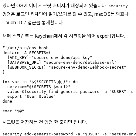
있다면 OS에 이미 시크릿 매니저가 내장되어 있습니다.
security
명령은 로그인 키체인에 읽기/쓰기를 할 수 있고, macOS는 암호나
Touch ID로 접근을 통제합니다.
래퍼 스크립트는 Keychain에서 각 시크릿을 읽어 export합니다.
#!/usr/bin/env bash

declare -A SECRETS=(

  [API_KEY]="secure-env-demo/api-key"

  [DATABASE_URL]="secure-env-demo/database-url"

  [WEBHOOK_SECRET]="secure-env-demo/webhook-secret"

)

for var in "${!SECRETS[@]}"; do

  service="${SECRETS[$var]}"

  value=$(security find-generic-password -a "$USER" -s 
  export "$var=$value"

done

exec "$@"
시크릿을 저장하는 건 명령 한 줄이면 됩니다.
security add-generic-password -a "$USER" -s "secure-en