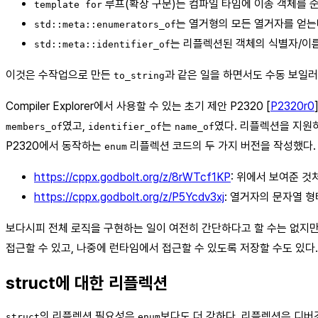
루프(확장 구문)는 컴파일 타임에 이종 객체를 순
template for
는 열거형의 모든 열거자를 얻는
std::meta::enumerators_of
는 리플렉션된 객체의 식별자/이름
std::meta::identifier_of
이것은 수작업으로 만든
과 같은 일을 하면서도 수동 보일러
to_string
Compiler Explorer에서 사용할 수 있는 초기 제안 P2320 [
P2320r0
였고,
는
였다. 리플렉션을 지원하
members_of
identifier_of
name_of
P2320에서 동작하는
리플렉션 코드의 두 가지 버전을 작성했다.
enum
https://cppx.godbolt.org/z/8rWTcf1KP
: 위에서 보여준 것
https://cppx.godbolt.org/z/P5Ycdv3xj
: 열거자의 문자열 형
보다시피 전체 로직을 구현하는 일이 여전히 간단하다고 할 수는 없지만, 가
접근할 수 있고, 나중에 런타임에서 접근할 수 있도록 저장할 수도 있다.
struct에 대한 리플렉션
의 리플렉션 필요성은
보다도 더 강하다. 리플렉션은 디버
struct
enum