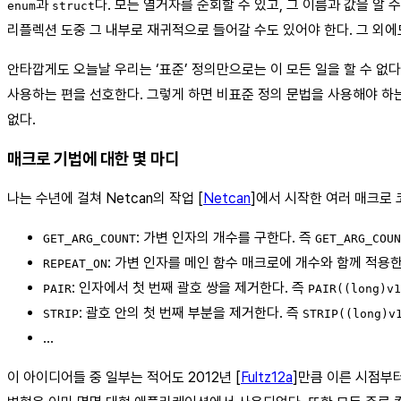
과
다. 모든 열거자를 순회할 수 있고, 그 이름과 값을 알 
enum
struct
리플렉션 도중 그 내부로 재귀적으로 들어갈 수도 있어야 한다. 그 외에
안타깝게도 오늘날 우리는 ‘표준’ 정의만으로는 이 모든 일을 할 수 없
사용하는 편을 선호한다. 그렇게 하면 비표준 정의 문법을 사용해야 하는 
없다.
매크로 기법에 대한 몇 마디
나는 수년에 걸쳐 Netcan의 작업 [
Netcan
]에서 시작한 여러 매크로 
: 가변 인자의 개수를 구한다. 즉
GET_ARG_COUNT
GET_ARG_COUN
: 가변 인자를 메인 함수 매크로에 개수와 함께 적용한
REPEAT_ON
: 인자에서 첫 번째 괄호 쌍을 제거한다. 즉
PAIR
PAIR((long)v1
: 괄호 안의 첫 번째 부분을 제거한다. 즉
STRIP
STRIP((long)v
…
이 아이디어들 중 일부는 적어도 2012년 [
Fultz12a
]만큼 이른 시점부터