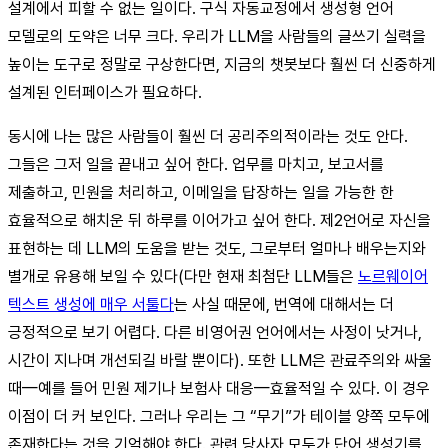
설계에서 피할 수 없는 일이다. 구식 자동교정에서 생성형 언어
모델로의 도약은 너무 크다. 우리가 LLM을 사람들의 글쓰기 실력을
높이는 도구로 정말로 구상한다면, 지금의 챗봇보다 훨씬 더 신중하게
설계된 인터페이스가 필요하다.
동시에 나는 많은 사람들이 훨씬 더 공리주의적이라는 것도 안다.
그들은 그저 일을 끝내고 싶어 한다. 업무를 마치고, 보고서를
제출하고, 민원을 처리하고, 이메일을 답장하는 일을 가능한 한
효율적으로 해치운 뒤 하루를 이어가고 싶어 한다. 제2언어로 자신을
표현하는 데 LLM의 도움을 받는 것도, 그로부터 얼마나 배우는지와
별개로 유용해 보일 수 있다(다만 현재 최첨단 LLM들은
노르웨이어
텍스트 생성에 매우 서툴다
는 사실 때문에, 번역에 대해서는 더
긍정적으로 보기 어렵다. 다른 비영어권 언어에서는 사정이 낫거나,
시간이 지나며 개선되길 바랄 뿐이다). 또한 LLM은 관료주의와 싸울
때—예를 들어 민원 제기나 보험사 대응—효율적일 수 있다. 이 경우
이점이 더 커 보인다. 그러나 우리는 그 “무기”가 테이블 양쪽 모두에
존재한다는 것을 기억해야 한다. 관련 당사자 모두가 단어 생성기를